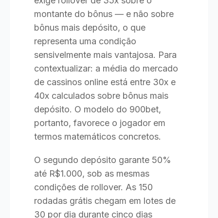
exige rollover de 35x sobre o
montante do bônus — e não sobre
bônus mais depósito, o que
representa uma condição
sensivelmente mais vantajosa. Para
contextualizar: a média do mercado
de cassinos online está entre 30x e
40x calculados sobre bônus mais
depósito. O modelo do 900bet,
portanto, favorece o jogador em
termos matemáticos concretos.
O segundo depósito garante 50%
até R$1.000, sob as mesmas
condições de rollover. As 150
rodadas grátis chegam em lotes de
30 por dia durante cinco dias