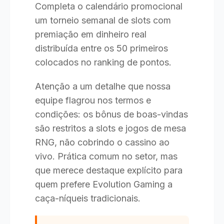
Completa o calendário promocional
um torneio semanal de slots com
premiação em dinheiro real
distribuída entre os 50 primeiros
colocados no ranking de pontos.
Atenção a um detalhe que nossa
equipe flagrou nos termos e
condições: os bônus de boas-vindas
são restritos a slots e jogos de mesa
RNG, não cobrindo o cassino ao
vivo. Prática comum no setor, mas
que merece destaque explícito para
quem prefere Evolution Gaming a
caça-níqueis tradicionais.