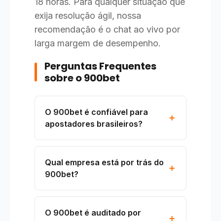
18 horas. Para qualquer situação que
exija resolução ágil, nossa
recomendação é o chat ao vivo por
larga margem de desempenho.
Perguntas Frequentes
sobre o 900bet
O 900bet é confiável para
apostadores brasileiros?
Qual empresa está por trás do
900bet?
O 900bet é auditado por