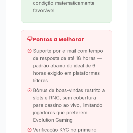
condição matematicamente
favorável
Pontos a Melhorar
Suporte por e-mail com tempo
de resposta de até 18 horas —
padrão abaixo do ideal de 6
horas exigido em plataformas
líderes
Bônus de boas-vindas restrito a
slots e RNG, sem cobertura
para cassino ao vivo, limitando
jogadores que preferem
Evolution Gaming
Verificação KYC no primeiro