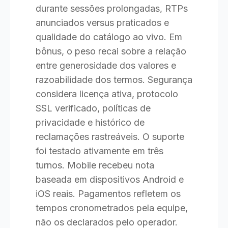
durante sessões prolongadas, RTPs
anunciados versus praticados e
qualidade do catálogo ao vivo. Em
bônus, o peso recai sobre a relação
entre generosidade dos valores e
razoabilidade dos termos. Segurança
considera licença ativa, protocolo
SSL verificado, políticas de
privacidade e histórico de
reclamações rastreáveis. O suporte
foi testado ativamente em três
turnos. Mobile recebeu nota
baseada em dispositivos Android e
iOS reais. Pagamentos refletem os
tempos cronometrados pela equipe,
não os declarados pelo operador.