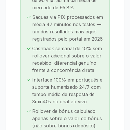
de 96.4%, acima da média de
mercado de 95.8%
Saques via PIX processados em
média 47 minutos nos testes —
um dos resultados mais ágeis
registrados pelo portal em 2026
Cashback semanal de 10% sem
rollover adicional sobre o valor
recebido, diferencial genuíno
frente à concorrência direta
Interface 100% em português e
suporte humanizado 24/7 com
tempo médio de resposta de
3min40s no chat ao vivo
Rollover de bônus calculado
apenas sobre o valor do bônus
(não sobre bônus+depósito),