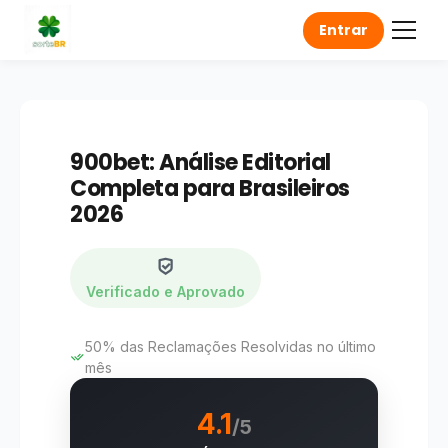
Entrar
900bet: Análise Editorial
Completa para Brasileiros
2026
Verificado e Aprovado
50% das Reclamações Resolvidas no último
mês
4.1
/5