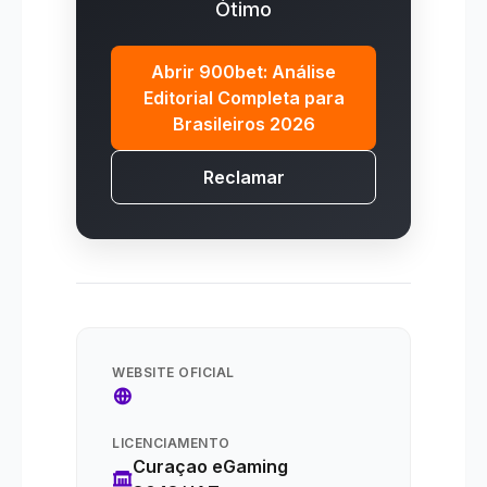
Ótimo
Abrir 900bet: Análise
Editorial Completa para
Brasileiros 2026
Reclamar
WEBSITE OFICIAL
LICENCIAMENTO
Curaçao eGaming