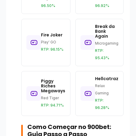
96.50%
96.92%
Break da
Bank
Fire Joker
Again
Play' GO
Microgaming
RTP: 96.15%
RTP:
95.43%
Hellcatraz
Piggy
Riches
Relax
Megaways
Gaming
Red Tiger
RTP:
RTP: 94.71%
96.28%
Como Começar no 900bet:
Guia Passo a Passo