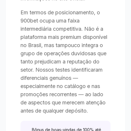
Em termos de posicionamento, o
900bet ocupa uma faixa
intermediária competitiva. Não é a
plataforma mais premium disponível
no Brasil, mas tampouco integra o
grupo de operações duvidosas que
tanto prejudicam a reputação do
setor. Nossos testes identificaram
diferenciais genuínos —
especialmente no catálogo e nas
promoções recorrentes — ao lado
de aspectos que merecem atenção
antes de qualquer depósito.
Bônus de boas-vindas de 100% até