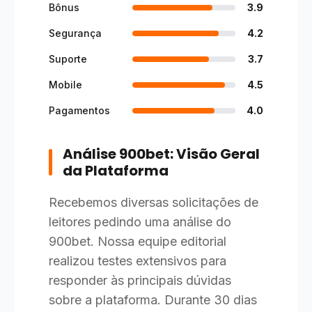
Bônus
3.9
Segurança
4.2
Suporte
3.7
Mobile
4.5
Pagamentos
4.0
Análise 900bet: Visão Geral
da Plataforma
Recebemos diversas solicitações de
leitores pedindo uma análise do
900bet. Nossa equipe editorial
realizou testes extensivos para
responder às principais dúvidas
sobre a plataforma. Durante 30 dias