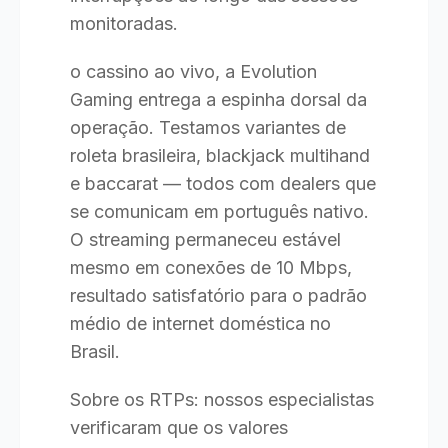
monitoradas.
o cassino ao vivo, a Evolution
Gaming entrega a espinha dorsal da
operação. Testamos variantes de
roleta brasileira, blackjack multihand
e baccarat — todos com dealers que
se comunicam em português nativo.
O streaming permaneceu estável
mesmo em conexões de 10 Mbps,
resultado satisfatório para o padrão
médio de internet doméstica no
Brasil.
Sobre os RTPs: nossos especialistas
verificaram que os valores