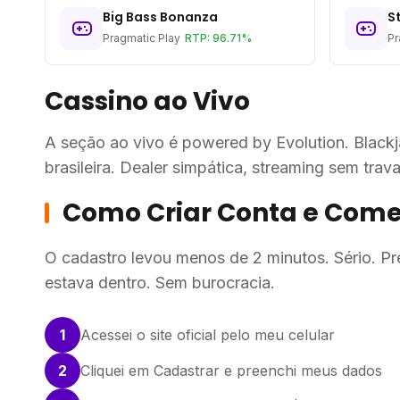
Big Bass Bonanza
S
Pragmatic Play
RTP: 96.71%
Pr
Cassino ao Vivo
A seção ao vivo é powered by Evolution. Blackj
brasileira. Dealer simpática, streaming sem tra
Como Criar Conta e Come
O cadastro levou menos de 2 minutos. Sério. Pre
estava dentro. Sem burocracia.
1
Acessei o site oficial pelo meu celular
2
Cliquei em Cadastrar e preenchi meus dados