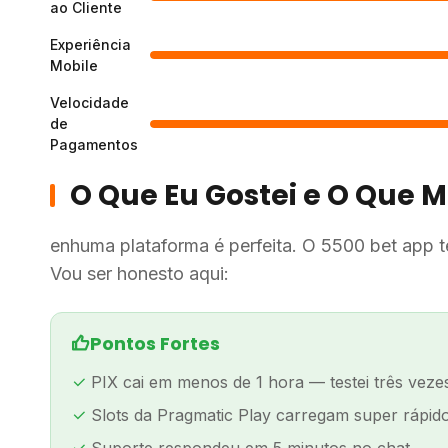
ao Cliente
Experiência
Mobile
Velocidade
de
Pagamentos
O Que Eu Gostei e O Que 
enhuma plataforma é perfeita. O 5500 bet app 
Vou ser honesto aqui:
Pontos Fortes
PIX cai em menos de 1 hora — testei três veze
Slots da Pragmatic Play carregam super rápid