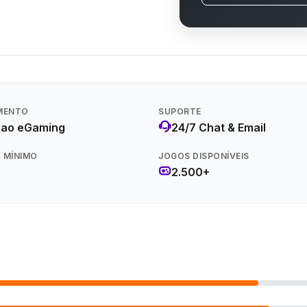
MENTO
SUPORTE
ao eGaming
24/7 Chat & Email
 MÍNIMO
JOGOS DISPONÍVEIS
2.500+