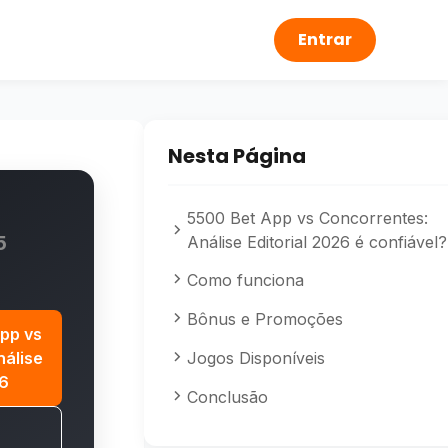
Entrar
Nesta Página
5500 Bet App vs Concorrentes:
5
Análise Editorial 2026 é confiável?
Como funciona
Bônus e Promoções
pp vs
Jogos Disponíveis
nálise
26
Conclusão