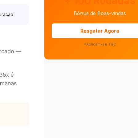
+ 100 Rodadas
Bônus de Boas-vindas
uraçao
Resgatar Agora
*Aplicam-se T&C
ercado —
 35x é
semanas