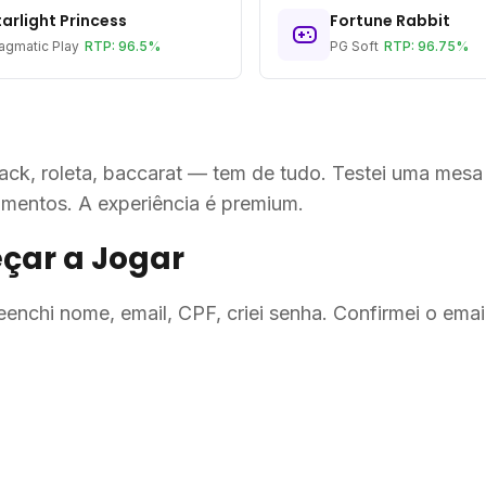
tarlight Princess
Fortune Rabbit
agmatic Play
RTP: 96.5%
PG Soft
RTP: 96.75%
ack, roleta, baccarat — tem de tudo. Testei uma mesa 
vamentos. A experiência é premium.
çar a Jogar
enchi nome, email, CPF, criei senha. Confirmei o email