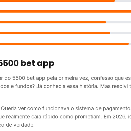
5500 bet app
ar do 5500 bet app pela primeira vez, confesso que e
os e fundos? Já conhecia essa história. Mas resolvi t
 Queria ver como funcionava o sistema de pagamento
que realmente caía rápido como prometiam. Em 2026, i
neo de verdade.