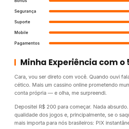
Bônus
Segurança
Suporte
Mobile
Pagamentos
Minha Experiência com o 
Cara, vou ser direto com você. Quando ouvi fal
cético. Mais um cassino online prometendo mund
conta própria — e olha, me surpreendi.
Depositei R$ 200 para começar. Nada absurdo.
qualidade dos jogos e, principalmente, se o sa
mais importa para nós brasileiros: PIX instantâ