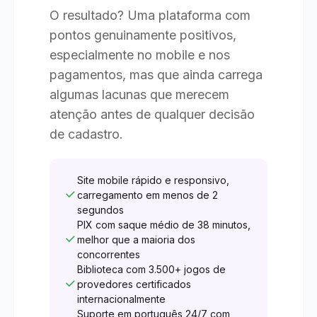
O resultado? Uma plataforma com
pontos genuinamente positivos,
especialmente no mobile e nos
pagamentos, mas que ainda carrega
algumas lacunas que merecem
atenção antes de qualquer decisão
de cadastro.
Site mobile rápido e responsivo,
carregamento em menos de 2
segundos
PIX com saque médio de 38 minutos,
melhor que a maioria dos
concorrentes
Biblioteca com 3.500+ jogos de
provedores certificados
internacionalmente
Suporte em português 24/7 com