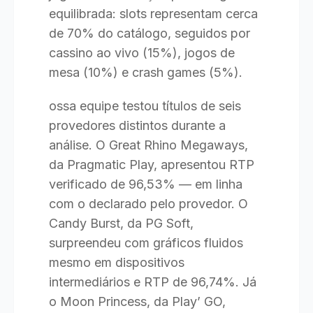
equilibrada: slots representam cerca
de 70% do catálogo, seguidos por
cassino ao vivo (15%), jogos de
mesa (10%) e crash games (5%).
ossa equipe testou títulos de seis
provedores distintos durante a
análise. O Great Rhino Megaways,
da Pragmatic Play, apresentou RTP
verificado de 96,53% — em linha
com o declarado pelo provedor. O
Candy Burst, da PG Soft,
surpreendeu com gráficos fluidos
mesmo em dispositivos
intermediários e RTP de 96,74%. Já
o Moon Princess, da Play’ GO,