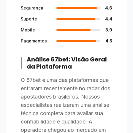
Segurança
4.6
Suporte
4.4
Mobile
3.9
Pagamentos
4.5
Análise 67bet: Visão Geral
da Plataforma
O 67bet é uma das plataformas que
entraram recentemente no radar dos
apostadores brasileiros. Nossos
especialistas realizaram uma análise
técnica completa para avaliar sua
confiabilidade e qualidade. A
operadora chegou ao mercado em