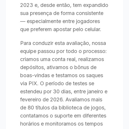
2023 e, desde então, tem expandido
sua presença de forma consistente
— especialmente entre jogadores
que preferem apostar pelo celular.
Para conduzir esta avaliação, nossa
equipe passou por todo o processo:
criamos uma conta real, realizamos
depósitos, ativamos o bônus de
boas-vindas e testamos os saques
via PIX. O período de testes se
estendeu por 30 dias, entre janeiro e
fevereiro de 2026. Avaliamos mais
de 80 títulos da biblioteca de jogos,
contatamos o suporte em diferentes
horários e monitoramos os tempos