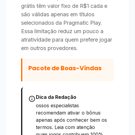
grátis têm valor fixo de R$1 cada e
são válidas apenas em títulos
selecionados da Pragmatic Play.
Essa limitação reduz um pouco a
atratividade para quem prefere jogar
em outros provedores.
Pacote de Boas-Vindas
Dica da Redação
ossos especialistas
recomendam ativar o bônus
apenas após conhecer bem os
termos. Leia com atenção
quais jogos contribuem 100%