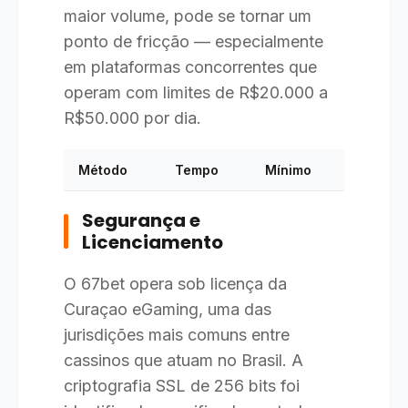
maior volume, pode se tornar um
ponto de fricção — especialmente
em plataformas concorrentes que
operam com limites de R$20.000 a
R$50.000 por dia.
Método
Tempo
Mínimo
Segurança e
Licenciamento
O 67bet opera sob licença da
Curaçao eGaming, uma das
jurisdições mais comuns entre
cassinos que atuam no Brasil. A
criptografia SSL de 256 bits foi