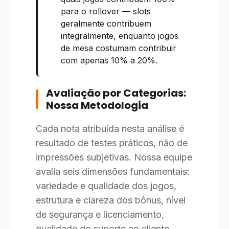
para o rollover — slots
geralmente contribuem
integralmente, enquanto jogos
de mesa costumam contribuir
com apenas 10% a 20%.
Avaliação por Categorias:
Nossa Metodologia
Cada nota atribuída nesta análise é
resultado de testes práticos, não de
impressões subjetivas. Nossa equipe
avalia seis dimensões fundamentais:
variedade e qualidade dos jogos,
estrutura e clareza dos bônus, nível
de segurança e licenciamento,
qualidade do suporte ao cliente,