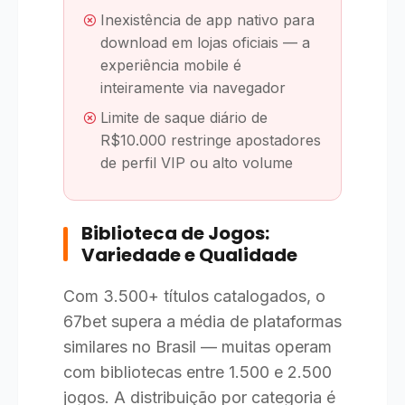
Inexistência de app nativo para
download em lojas oficiais — a
experiência mobile é
inteiramente via navegador
Limite de saque diário de
R$10.000 restringe apostadores
de perfil VIP ou alto volume
Biblioteca de Jogos:
Variedade e Qualidade
Com 3.500+ títulos catalogados, o
67bet supera a média de plataformas
similares no Brasil — muitas operam
com bibliotecas entre 1.500 e 2.500
jogos. A distribuição por categoria é