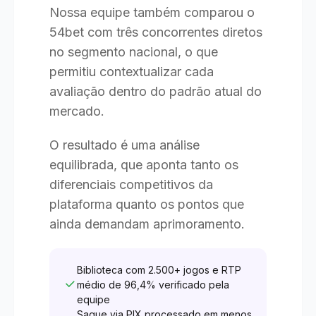
Nossa equipe também comparou o
54bet com três concorrentes diretos
no segmento nacional, o que
permitiu contextualizar cada
avaliação dentro do padrão atual do
mercado.
O resultado é uma análise
equilibrada, que aponta tanto os
diferenciais competitivos da
plataforma quanto os pontos que
ainda demandam aprimoramento.
Biblioteca com 2.500+ jogos e RTP
médio de 96,4% verificado pela
equipe
Saque via PIX processado em menos