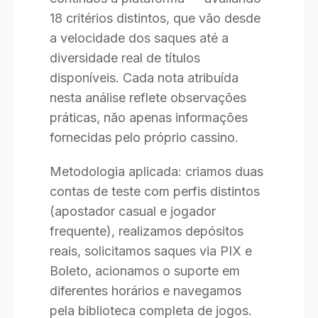
18 critérios distintos, que vão desde
a velocidade dos saques até a
diversidade real de títulos
disponíveis. Cada nota atribuída
nesta análise reflete observações
práticas, não apenas informações
fornecidas pelo próprio cassino.
Metodologia aplicada: criamos duas
contas de teste com perfis distintos
(apostador casual e jogador
frequente), realizamos depósitos
reais, solicitamos saques via PIX e
Boleto, acionamos o suporte em
diferentes horários e navegamos
pela biblioteca completa de jogos.