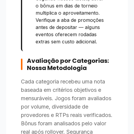
o bônus em dias de torneio
multiplica o aproveitamento.
Verifique a aba de promoções
antes de depositar — alguns
eventos oferecem rodadas
extras sem custo adicional.
Avaliação por Categorias:
Nossa Metodologia
Cada categoria recebeu uma nota
baseada em critérios objetivos e
mensuráveis. Jogos foram avaliados
por volume, diversidade de
provedores e RTPs reais verificados.
Bônus foram analisados pelo valor
real após rollover. Segurança