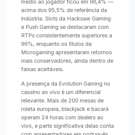
médio ao jogador ficou em 96,4% —
acima dos 95,5% de referência da
indústria. Slots da Hacksaw Gaming
e Push Gaming se destacaram com
RTPs consistentemente superiores a
96%, enquanto os títulos da
Microgaming apresentaram retornos
mais conservadores, ainda dentro de
faixas aceitáveis.
A presença da Evolution Gaming no
cassino ao vivo é um diferencial
relevante. Mais de 200 mesas de
roleta europeia, blackjack e bacará
operam 24 horas com dealers ao
vivo, e parte significativa delas conta
com apresentadores em português