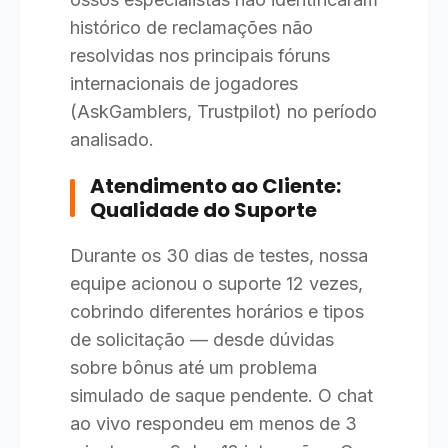
histórico de reclamações não
resolvidas nos principais fóruns
internacionais de jogadores
(AskGamblers, Trustpilot) no período
analisado.
Atendimento ao Cliente:
Qualidade do Suporte
Durante os 30 dias de testes, nossa
equipe acionou o suporte 12 vezes,
cobrindo diferentes horários e tipos
de solicitação — desde dúvidas
sobre bônus até um problema
simulado de saque pendente. O chat
ao vivo respondeu em menos de 3