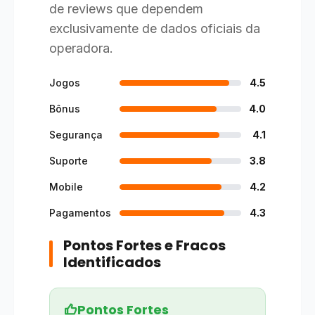
de reviews que dependem
exclusivamente de dados oficiais da
operadora.
Jogos
4.5
Bônus
4.0
Segurança
4.1
Suporte
3.8
Mobile
4.2
Pagamentos
4.3
Pontos Fortes e Fracos
Identificados
Pontos Fortes