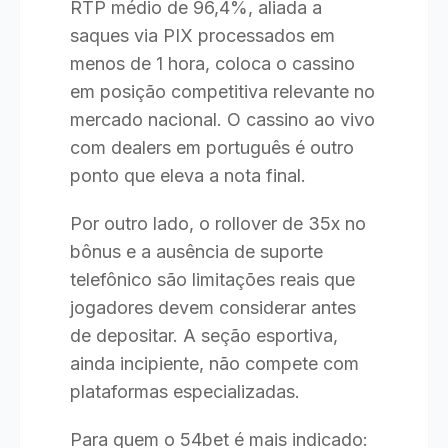
RTP médio de 96,4%, aliada a
saques via PIX processados em
menos de 1 hora, coloca o cassino
em posição competitiva relevante no
mercado nacional. O cassino ao vivo
com dealers em português é outro
ponto que eleva a nota final.
Por outro lado, o rollover de 35x no
bônus e a ausência de suporte
telefônico são limitações reais que
jogadores devem considerar antes
de depositar. A seção esportiva,
ainda incipiente, não compete com
plataformas especializadas.
Para quem o 54bet é mais indicado: