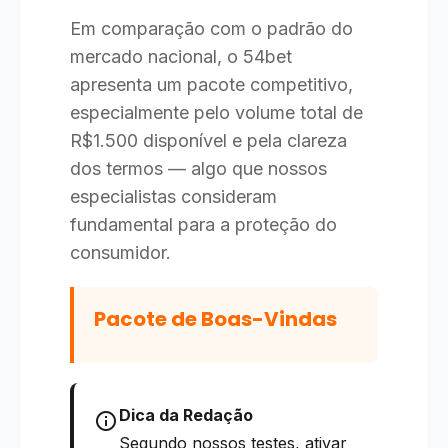
Em comparação com o padrão do
mercado nacional, o 54bet
apresenta um pacote competitivo,
especialmente pelo volume total de
R$1.500 disponível e pela clareza
dos termos — algo que nossos
especialistas consideram
fundamental para a proteção do
consumidor.
Pacote de Boas-Vindas
Dica da Redação
Segundo nossos testes, ativar