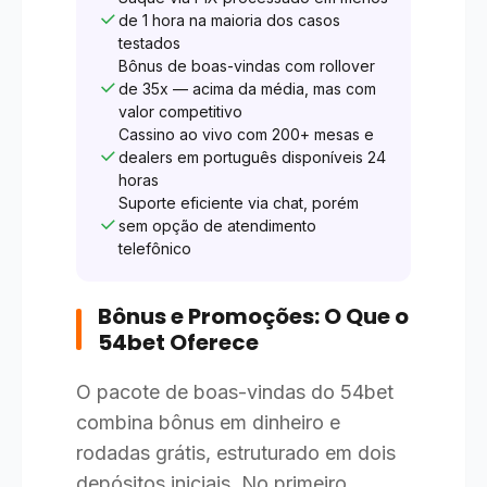
de 1 hora na maioria dos casos
testados
Bônus de boas-vindas com rollover
de 35x — acima da média, mas com
valor competitivo
Cassino ao vivo com 200+ mesas e
dealers em português disponíveis 24
horas
Suporte eficiente via chat, porém
sem opção de atendimento
telefônico
Bônus e Promoções: O Que o
54bet Oferece
O pacote de boas-vindas do 54bet
combina bônus em dinheiro e
rodadas grátis, estruturado em dois
depósitos iniciais. No primeiro