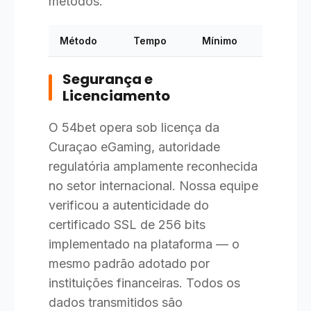
métodos.
Método
Tempo
Mínimo
Segurança e
Licenciamento
O 54bet opera sob licença da
Curaçao eGaming, autoridade
regulatória amplamente reconhecida
no setor internacional. Nossa equipe
verificou a autenticidade do
certificado SSL de 256 bits
implementado na plataforma — o
mesmo padrão adotado por
instituições financeiras. Todos os
dados transmitidos são