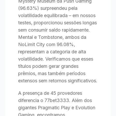
Mystery Museum da Push Gaming
(96.63%) surpreendeu pela
volatilidade equilibrada – em nossos
testes, proporcionou sessões longas
sem consumir saldo rapidamente.
Mental e Tombstone, ambos da
NoLimit City com 96.08%,
representam a categoria de alta
volatilidade. Verificamos que esses
títulos podem gerar grandes
prêmios, mas também períodos
extensos sem retornos significativos.
A presença de 45 provedores
diferencia o 77bet3333. Além dos
gigantes Pragmatic Play e Evolution
Gaming, encontramos