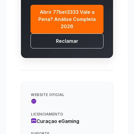
Abrir 77bet3333 Vale a
Pena? Análise Completa
2026
Reclamar
WEBSITE OFICIAL
LICENCIAMENTO
Curaçao eGaming
SUPORTE