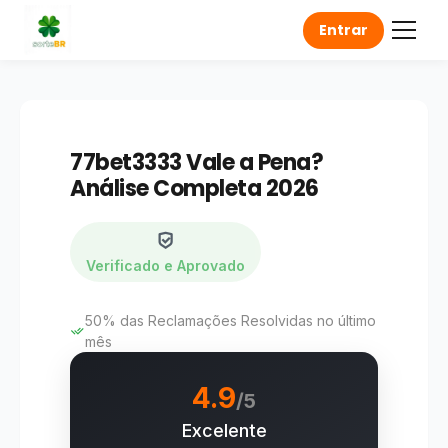
Entrar
77bet3333 Vale a Pena?
Análise Completa 2026
Verificado e Aprovado
50% das Reclamações Resolvidas no último
mês
4.9
/5
Excelente