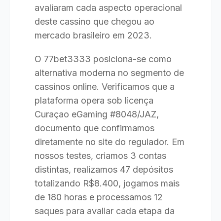
avaliaram cada aspecto operacional
deste cassino que chegou ao
mercado brasileiro em 2023.
O 77bet3333 posiciona-se como
alternativa moderna no segmento de
cassinos online. Verificamos que a
plataforma opera sob licença
Curaçao eGaming #8048/JAZ,
documento que confirmamos
diretamente no site do regulador. Em
nossos testes, criamos 3 contas
distintas, realizamos 47 depósitos
totalizando R$8.400, jogamos mais
de 180 horas e processamos 12
saques para avaliar cada etapa da