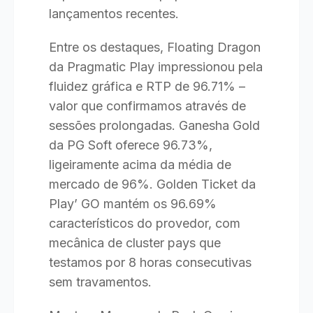
lançamentos recentes.
Entre os destaques, Floating Dragon
da Pragmatic Play impressionou pela
fluidez gráfica e RTP de 96.71% –
valor que confirmamos através de
sessões prolongadas. Ganesha Gold
da PG Soft oferece 96.73%,
ligeiramente acima da média de
mercado de 96%. Golden Ticket da
Play’ GO mantém os 96.69%
característicos do provedor, com
mecânica de cluster pays que
testamos por 8 horas consecutivas
sem travamentos.