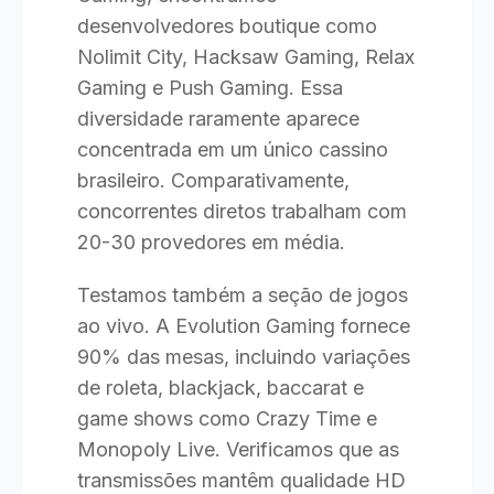
desenvolvedores boutique como
Nolimit City, Hacksaw Gaming, Relax
Gaming e Push Gaming. Essa
diversidade raramente aparece
concentrada em um único cassino
brasileiro. Comparativamente,
concorrentes diretos trabalham com
20-30 provedores em média.
Testamos também a seção de jogos
ao vivo. A Evolution Gaming fornece
90% das mesas, incluindo variações
de roleta, blackjack, baccarat e
game shows como Crazy Time e
Monopoly Live. Verificamos que as
transmissões mantêm qualidade HD