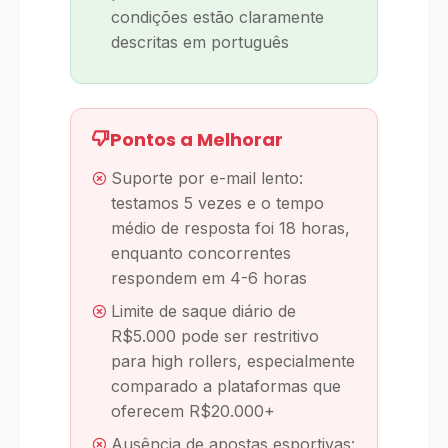
condições estão claramente
descritas em português
Pontos a Melhorar
Suporte por e-mail lento:
testamos 5 vezes e o tempo
médio de resposta foi 18 horas,
enquanto concorrentes
respondem em 4-6 horas
Limite de saque diário de
R$5.000 pode ser restritivo
para high rollers, especialmente
comparado a plataformas que
oferecem R$20.000+
Ausência de apostas esportivas: