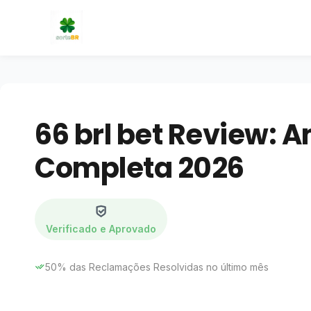
66 brl bet Review: A
Completa 2026
Verificado e Aprovado
50% das Reclamações Resolvidas no último mês