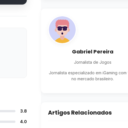
Gabriel Pereira
Jornalista de Jogos
Jornalista especializado em iGaming com
no mercado brasileiro.
3.8
Artigos Relacionados
4.0