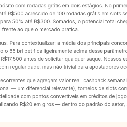
sito com rodadas grátis em dois estágios. No prime
até R$500 acrescido de 100 rodadas grátis em slots s
i para 50% até R$300. Somados, o potencial total ch
frente ao que o mercado pratica.
nus. Para contextualizar: a média dos principais conco
ão o 66 brl bet fica ligeiramente acima desse parâmetr
$17.500 antes de solicitar qualquer saque. Nossos es
com regularidade, mas não trivial para apostadores oc
 recorrentes que agregam valor real: cashback semana
nal — um diferencial relevante), torneios de slots co
delidade com pontos convertíveis em créditos de jogo
otalizando R$20 em giros — dentro do padrão do setor,