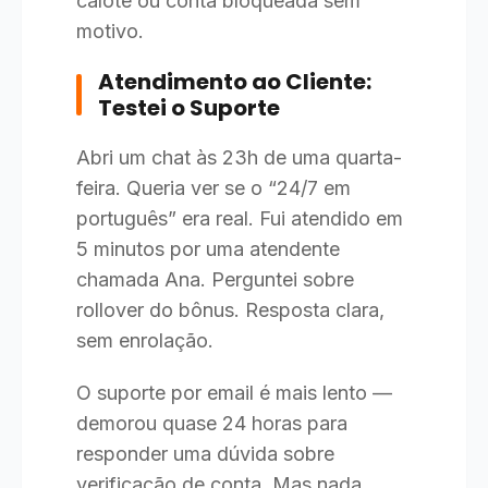
calote ou conta bloqueada sem
motivo.
Atendimento ao Cliente:
Testei o Suporte
Abri um chat às 23h de uma quarta-
feira. Queria ver se o “24/7 em
português” era real. Fui atendido em
5 minutos por uma atendente
chamada Ana. Perguntei sobre
rollover do bônus. Resposta clara,
sem enrolação.
O suporte por email é mais lento —
demorou quase 24 horas para
responder uma dúvida sobre
verificação de conta. Mas nada