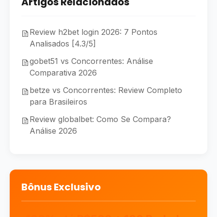
Artigos Relacionados
Review h2bet login 2026: 7 Pontos
Analisados [4.3/5]
gobet51 vs Concorrentes: Análise
Comparativa 2026
betze vs Concorrentes: Review Completo
para Brasileiros
Review globalbet: Como Se Compara?
Análise 2026
Bônus Exclusivo