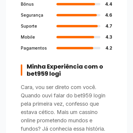
Bônus
4.4
Segurança
4.6
Suporte
4.7
Mobile
4.3
Pagamentos
4.2
Minha Experiência com o
bet959 logi
Cara, vou ser direto com você.
Quando ouvi falar do bet959 login
pela primeira vez, confesso que
estava cético. Mais um cassino
online prometendo mundos e
fundos? Já conhecia essa história.