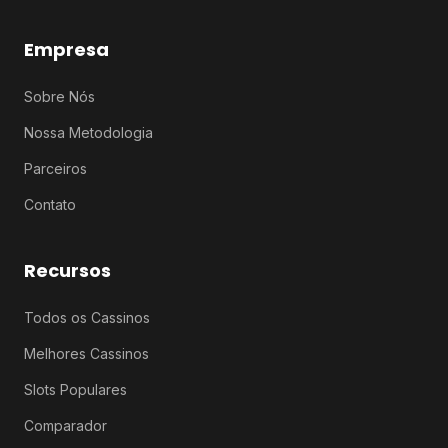
Empresa
Sobre Nós
Nossa Metodologia
Parceiros
Contato
Recursos
Todos os Cassinos
Melhores Cassinos
Slots Populares
Comparador