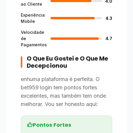
4.0
ao Cliente
Experiência
4.3
Mobile
Velocidade
de
4.7
Pagamentos
O Que Eu Gostei e O Que Me
Decepcionou
enhuma plataforma é perfeita. O
bet959 login tem pontos fortes
excelentes, mas também tem onde
melhorar. Vou ser honesto aqui:
Pontos Fortes