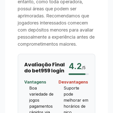
entanto, como toda operadora,
possui áreas que podem ser
aprimoradas. Recomendamos que
jogadores interessados comecem
com depósitos menores para avaliar
pessoalmente a experiência antes de
comprometimentos maiores.
Avaliação Final
4.2
/5
do bet959 login
Vantagens
Desvantagens
Boa
Suporte
variedade de
pode
jogos
melhorar em
pagamentos
horários de
rápidos via
pico