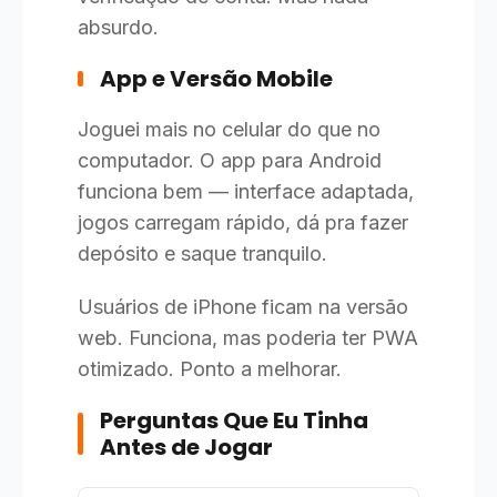
absurdo.
App e Versão Mobile
Joguei mais no celular do que no
computador. O app para Android
funciona bem — interface adaptada,
jogos carregam rápido, dá pra fazer
depósito e saque tranquilo.
Usuários de iPhone ficam na versão
web. Funciona, mas poderia ter PWA
otimizado. Ponto a melhorar.
Perguntas Que Eu Tinha
Antes de Jogar