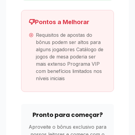
Pontos a Melhorar
Requisitos de apostas do
bônus podem ser altos para
alguns jogadores Catálogo de
jogos de mesa poderia ser
mais extenso Programa VIP
com benefícios limitados nos
níveis iniciais
Pronto para começar?
Aproveite o bônus exclusivo para
nossos leitores e comece com o