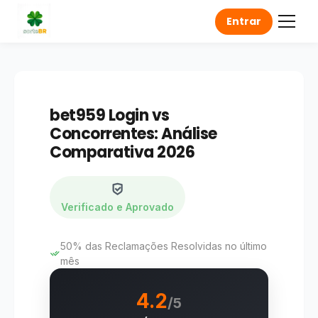
Entrar
bet959 Login vs
Concorrentes: Análise
Comparativa 2026
Verificado e Aprovado
50% das Reclamações Resolvidas no último
mês
4.2
/5