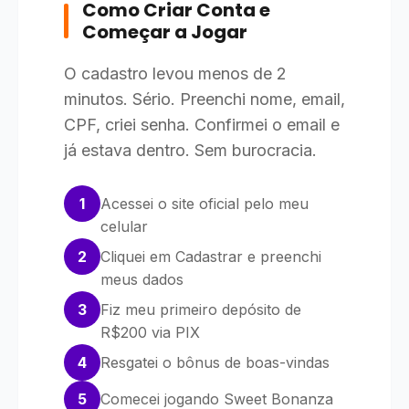
Como Criar Conta e
Começar a Jogar
O cadastro levou menos de 2
minutos. Sério. Preenchi nome, email,
CPF, criei senha. Confirmei o email e
já estava dentro. Sem burocracia.
1
Acessei o site oficial pelo meu
celular
2
Cliquei em Cadastrar e preenchi
meus dados
3
Fiz meu primeiro depósito de
R$200 via PIX
4
Resgatei o bônus de boas-vindas
5
Comecei jogando Sweet Bonanza