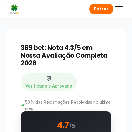
Entrar
369 bet: Nota 4.3/5 em
Nossa Avaliação Completa
2026
Verificado e Aprovado
50% das Reclamações Resolvidas no último
mês
4.7
/5