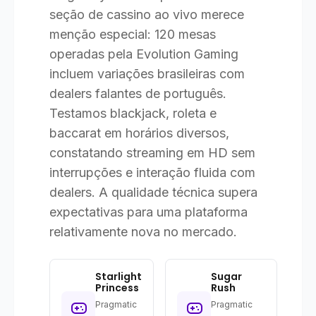
seção de cassino ao vivo merece
menção especial: 120 mesas
operadas pela Evolution Gaming
incluem variações brasileiras com
dealers falantes de português.
Testamos blackjack, roleta e
baccarat em horários diversos,
constatando streaming em HD sem
interrupções e interação fluida com
dealers. A qualidade técnica supera
expectativas para uma plataforma
relativamente nova no mercado.
Starlight
Sugar
Princess
Rush
Pragmatic
Pragmatic