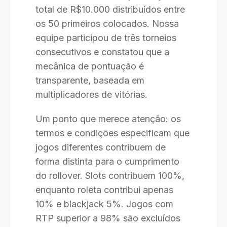
total de R$10.000 distribuídos entre
os 50 primeiros colocados. Nossa
equipe participou de três torneios
consecutivos e constatou que a
mecânica de pontuação é
transparente, baseada em
multiplicadores de vitórias.
Um ponto que merece atenção: os
termos e condições especificam que
jogos diferentes contribuem de
forma distinta para o cumprimento
do rollover. Slots contribuem 100%,
enquanto roleta contribui apenas
10% e blackjack 5%. Jogos com
RTP superior a 98% são excluídos