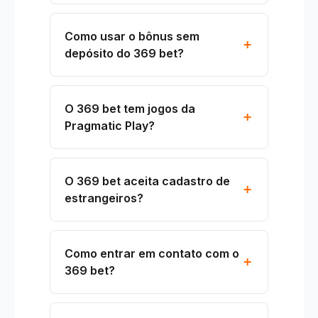
Como usar o bônus sem
depósito do 369 bet?
O 369 bet tem jogos da
Pragmatic Play?
O 369 bet aceita cadastro de
estrangeiros?
Como entrar em contato com o
369 bet?