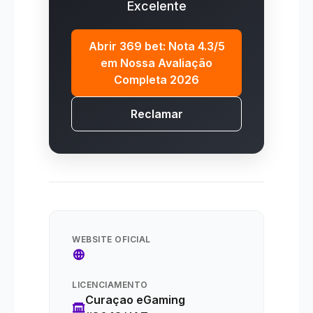
Excelente
Abrir 369 bet: Nota 4.3/5
em Nossa Avaliação
Completa 2026
Reclamar
WEBSITE OFICIAL
LICENCIAMENTO
Curaçao eGaming