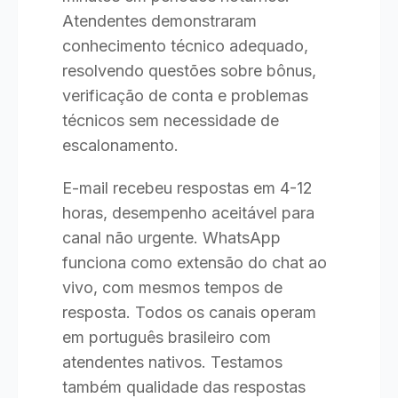
Atendentes demonstraram
conhecimento técnico adequado,
resolvendo questões sobre bônus,
verificação de conta e problemas
técnicos sem necessidade de
escalonamento.
E-mail recebeu respostas em 4-12
horas, desempenho aceitável para
canal não urgente. WhatsApp
funciona como extensão do chat ao
vivo, com mesmos tempos de
resposta. Todos os canais operam
em português brasileiro com
atendentes nativos. Testamos
também qualidade das respostas