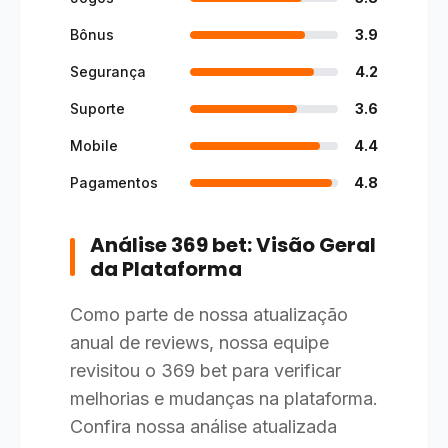
Bônus
3.9
Segurança
4.2
Suporte
3.6
Mobile
4.4
Pagamentos
4.8
Análise 369 bet: Visão Geral
da Plataforma
Como parte de nossa atualização
anual de reviews, nossa equipe
revisitou o 369 bet para verificar
melhorias e mudanças na plataforma.
Confira nossa análise atualizada