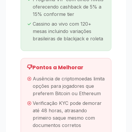
oferecendo cashback de 5% a
15% conforme tier
Cassino ao vivo com 120+
mesas incluindo variações
brasileiras de blackjack e roleta
Pontos a Melhorar
Ausência de criptomoedas limita
opções para jogadores que
preferem Bitcoin ou Ethereum
Verificação KYC pode demorar
até 48 horas, atrasando
primeiro saque mesmo com
documentos corretos