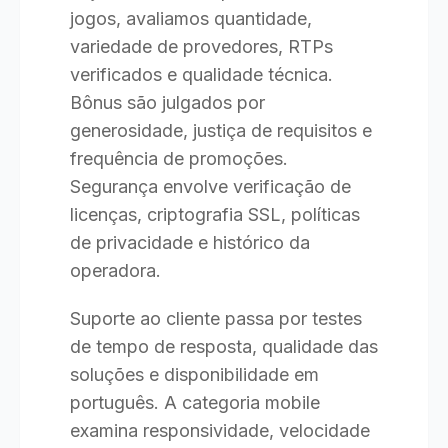
jogos, avaliamos quantidade,
variedade de provedores, RTPs
verificados e qualidade técnica.
Bônus são julgados por
generosidade, justiça de requisitos e
frequência de promoções.
Segurança envolve verificação de
licenças, criptografia SSL, políticas
de privacidade e histórico da
operadora.
Suporte ao cliente passa por testes
de tempo de resposta, qualidade das
soluções e disponibilidade em
português. A categoria mobile
examina responsividade, velocidade