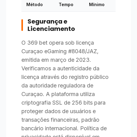
Método
Tempo
Mínimo
Segurança e
Licenciamento
O 369 bet opera sob licença
Curaçao eGaming #8048/JAZ,
emitida em março de 2023.
Verificamos a autenticidade da
licença através do registro público
da autoridade reguladora de
Curaçao. A plataforma utiliza
criptografia SSL de 256 bits para
proteger dados de usuários e
transações financeiras, padrão
bancário internacional. Política de
privacidade está disponível em