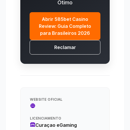
Ótimo
Abrir 585bet Casino
Review: Guia Completo
para Brasileiros 2026
Reclamar
WEBSITE OFICIAL
LICENCIAMENTO
Curaçao eGaming