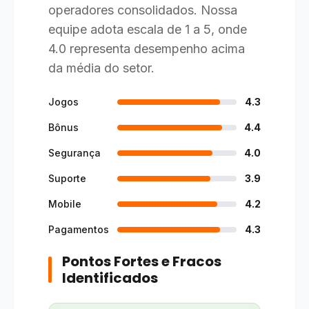
operadores consolidados. Nossa
equipe adota escala de 1 a 5, onde
4.0 representa desempenho acima
da média do setor.
Jogos
4.3
Bônus
4.4
Segurança
4.0
Suporte
3.9
Mobile
4.2
Pagamentos
4.3
Pontos Fortes e Fracos
Identificados