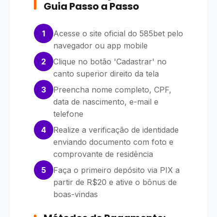
Guia Passo a Passo
1
Acesse o site oficial do 585bet pelo
navegador ou app mobile
2
Clique no botão 'Cadastrar' no
canto superior direito da tela
3
Preencha nome completo, CPF,
data de nascimento, e-mail e
telefone
4
Realize a verificação de identidade
enviando documento com foto e
comprovante de residência
5
Faça o primeiro depósito via PIX a
partir de R$20 e ative o bônus de
boas-vindas