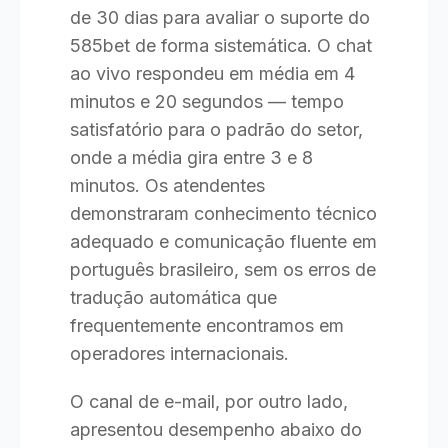
de 30 dias para avaliar o suporte do
585bet de forma sistemática. O chat
ao vivo respondeu em média em 4
minutos e 20 segundos — tempo
satisfatório para o padrão do setor,
onde a média gira entre 3 e 8
minutos. Os atendentes
demonstraram conhecimento técnico
adequado e comunicação fluente em
português brasileiro, sem os erros de
tradução automática que
frequentemente encontramos em
operadores internacionais.
O canal de e-mail, por outro lado,
apresentou desempenho abaixo do