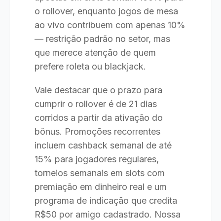
o rollover, enquanto jogos de mesa
ao vivo contribuem com apenas 10%
— restrição padrão no setor, mas
que merece atenção de quem
prefere roleta ou blackjack.
Vale destacar que o prazo para
cumprir o rollover é de 21 dias
corridos a partir da ativação do
bônus. Promoções recorrentes
incluem cashback semanal de até
15% para jogadores regulares,
torneios semanais em slots com
premiação em dinheiro real e um
programa de indicação que credita
R$50 por amigo cadastrado. Nossa