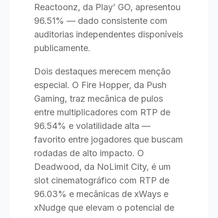
Reactoonz, da Play’ GO, apresentou
96.51% — dado consistente com
auditorias independentes disponíveis
publicamente.
Dois destaques merecem menção
especial. O Fire Hopper, da Push
Gaming, traz mecânica de pulos
entre multiplicadores com RTP de
96.54% e volatilidade alta —
favorito entre jogadores que buscam
rodadas de alto impacto. O
Deadwood, da NoLimit City, é um
slot cinematográfico com RTP de
96.03% e mecânicas de xWays e
xNudge que elevam o potencial de