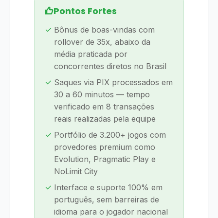
Pontos Fortes
Bônus de boas-vindas com
rollover de 35x, abaixo da
média praticada por
concorrentes diretos no Brasil
Saques via PIX processados em
30 a 60 minutos — tempo
verificado em 8 transações
reais realizadas pela equipe
Portfólio de 3.200+ jogos com
provedores premium como
Evolution, Pragmatic Play e
NoLimit City
Interface e suporte 100% em
português, sem barreiras de
idioma para o jogador nacional