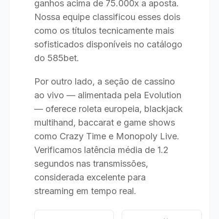
ganhos acima de 75.000x a aposta.
Nossa equipe classificou esses dois
como os títulos tecnicamente mais
sofisticados disponíveis no catálogo
do 585bet.
Por outro lado, a seção de cassino
ao vivo — alimentada pela Evolution
— oferece roleta europeia, blackjack
multihand, baccarat e game shows
como Crazy Time e Monopoly Live.
Verificamos latência média de 1.2
segundos nas transmissões,
considerada excelente para
streaming em tempo real.