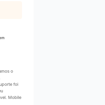
sem
zamos o
,
uporte foi
eu
vel. Mobile