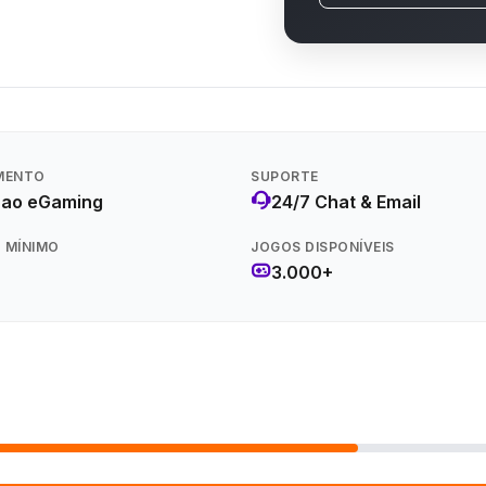
MENTO
SUPORTE
ao eGaming
24/7 Chat & Email
 MÍNIMO
JOGOS DISPONÍVEIS
3.000+