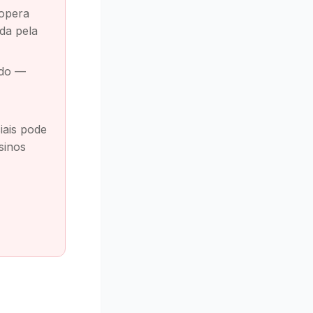
opera
da pela
ado —
ciais pode
sinos