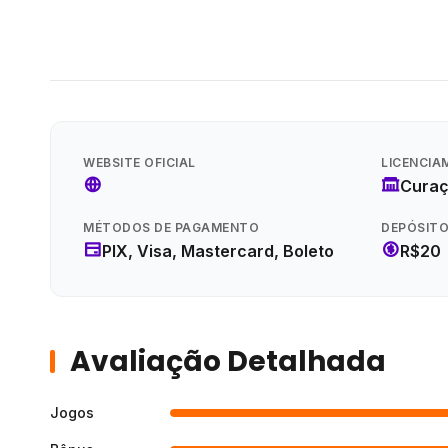
WEBSITE OFICIAL
LICENCIA
Curaç
MÉTODOS DE PAGAMENTO
DEPÓSITO
PIX, Visa, Mastercard, Boleto
R$20
Avaliação Detalhada
Jogos