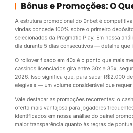
Bônus e Promoções: O Que
A estrutura promocional do 9nbet é competitiva
vindas concede 100% sobre o primeiro depósito
selecionados da Pragmatic Play. Em nossa análi
dia durante 5 dias consecutivos — detalhe que 
O rollover fixado em 40x é o ponto que mais me
cassinos licenciados gira entre 30x e 35x, se
2026. Isso significa que, para sacar R$2.000 
elegíveis — um volume considerável que requer e
Vale destacar as promoções recorrentes: o cash
oferta mais vantajosa para jogadores frequent
identificados em nossa análise do painel promoc
maior transparência quanto às regras de pontua