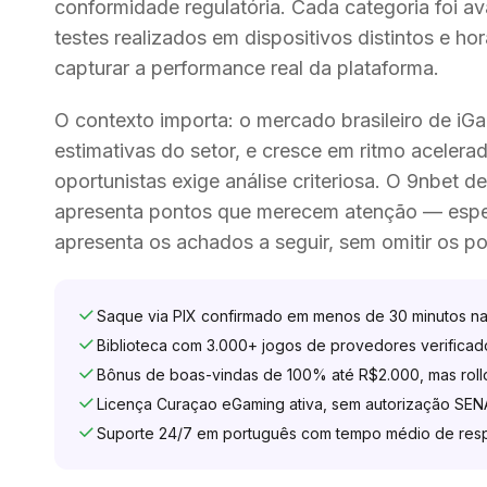
conformidade regulatória. Cada categoria foi a
testes realizados em dispositivos distintos e 
capturar a performance real da plataforma.
O contexto importa: o mercado brasileiro de i
estimativas do setor, e cresce em ritmo acelera
oportunistas exige análise criteriosa. O 9nbet
apresenta pontos que merecem atenção — espec
apresenta os achados a seguir, sem omitir os pon
Saque via PIX confirmado em menos de 30 minutos na 
Biblioteca com 3.000+ jogos de provedores verific
Bônus de boas-vindas de 100% até R$2.000, mas roll
Licença Curaçao eGaming ativa, sem autorização SENA
Suporte 24/7 em português com tempo médio de resp