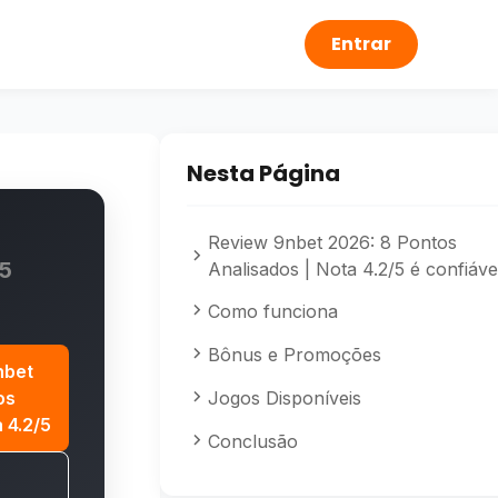
Entrar
Nesta Página
Review 9nbet 2026: 8 Pontos
/5
Analisados | Nota 4.2/5 é confiáve
Como funciona
Bônus e Promoções
nbet
Jogos Disponíveis
os
 4.2/5
Conclusão