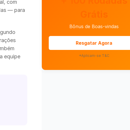
+ 100 Rodadas
al, com
adas — para
Grátis
Bônus de Boas-vindas
segundo
erações
Resgatar Agora
também
a equipe
*Aplicam-se T&C