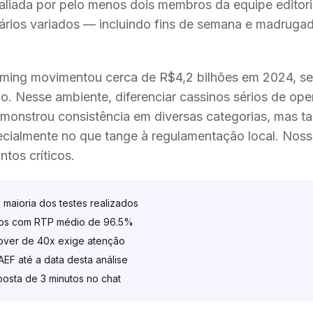
valiada por pelo menos dois membros da equipe editori
horários variados — incluindo fins de semana e madrug
Gaming movimentou cerca de R$4,2 bilhões em 2024, 
do. Nesse ambiente, diferenciar cassinos sérios de op
 demonstrou consistência em diversas categorias, mas 
ialmente no que tange à regulamentação local. Noss
tos críticos.
maioria dos testes realizados
ados com RTP médio de 96.5%
over de 40x exige atenção
EF até a data desta análise
osta de 3 minutos no chat