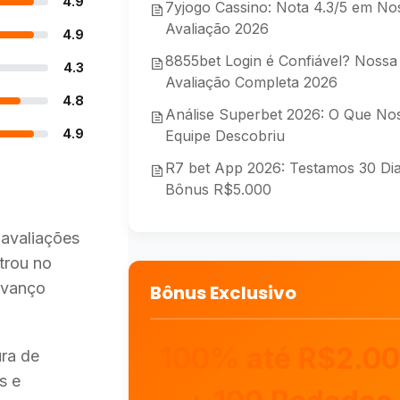
4.9
7yjogo Cassino: Nota 4.3/5 em No
Avaliação 2026
4.9
8855bet Login é Confiável? Nossa
4.3
Avaliação Completa 2026
4.8
Análise Superbet 2026: O Que No
4.9
Equipe Descobriu
R7 bet App 2026: Testamos 30 Di
Bônus R$5.000
 avaliações
trou no
avanço
Bônus Exclusivo
100% até R$2.0
ura de
s e