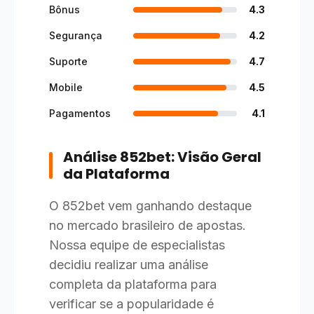
Bônus
4.3
Segurança
4.2
Suporte
4.7
Mobile
4.5
Pagamentos
4.1
Análise 852bet: Visão Geral
da Plataforma
O 852bet vem ganhando destaque
no mercado brasileiro de apostas.
Nossa equipe de especialistas
decidiu realizar uma análise
completa da plataforma para
verificar se a popularidade é