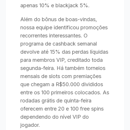
apenas 10% e blackjack 5%.
Além do bônus de boas-vindas,
nossa equipe identificou promoções
recorrentes interessantes. O
programa de cashback semanal
devolve até 15% das perdas líquidas
para membros VIP, creditado toda
segunda-feira. Há também torneios
mensais de slots com premiações
que chegam a R$50.000 divididos
entre os 100 primeiros colocados. As
rodadas grátis de quinta-feira
oferecem entre 20 e 100 free spins
dependendo do nível VIP do
jogador.