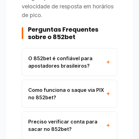
velocidade de resposta em horários
de pico.
Perguntas Frequentes
sobre o 852bet
O 852bet é confiável para
apostadores brasileiros?
Como funciona o saque via PIX
no 852bet?
Preciso verificar conta para
sacar no 852bet?