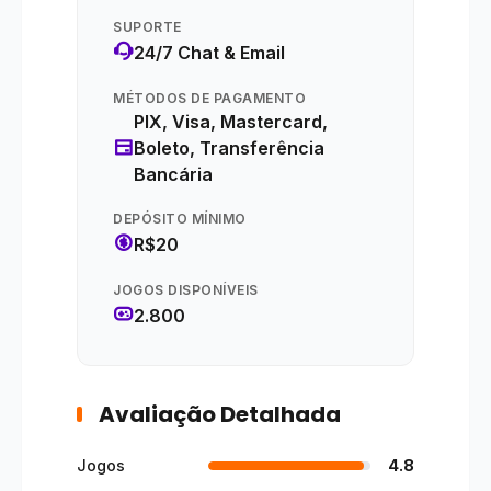
SUPORTE
24/7 Chat & Email
MÉTODOS DE PAGAMENTO
PIX, Visa, Mastercard,
Boleto, Transferência
Bancária
DEPÓSITO MÍNIMO
R$20
JOGOS DISPONÍVEIS
2.800
Avaliação Detalhada
Jogos
4.8