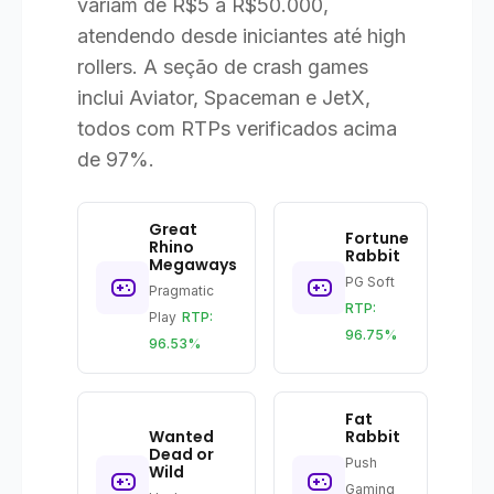
variam de R$5 a R$50.000,
atendendo desde iniciantes até high
rollers. A seção de crash games
inclui Aviator, Spaceman e JetX,
todos com RTPs verificados acima
de 97%.
Great
Fortune
Rhino
Rabbit
Megaways
PG Soft
Pragmatic
RTP:
Play
RTP:
96.75%
96.53%
Fat
Wanted
Rabbit
Dead or
Push
Wild
Gaming