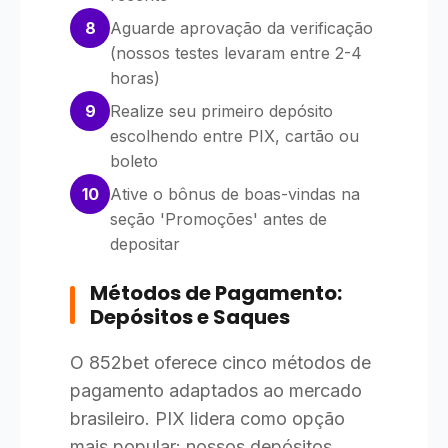
8
Aguarde aprovação da verificação
(nossos testes levaram entre 2-4
horas)
9
Realize seu primeiro depósito
escolhendo entre PIX, cartão ou
boleto
10
Ative o bônus de boas-vindas na
seção 'Promoções' antes de
depositar
Métodos de Pagamento:
Depósitos e Saques
O 852bet oferece cinco métodos de
pagamento adaptados ao mercado
brasileiro. PIX lidera como opção
mais popular: nossos depósitos