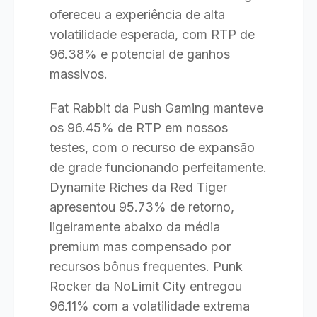
ofereceu a experiência de alta
volatilidade esperada, com RTP de
96.38% e potencial de ganhos
massivos.
Fat Rabbit da Push Gaming manteve
os 96.45% de RTP em nossos
testes, com o recurso de expansão
de grade funcionando perfeitamente.
Dynamite Riches da Red Tiger
apresentou 95.73% de retorno,
ligeiramente abaixo da média
premium mas compensado por
recursos bônus frequentes. Punk
Rocker da NoLimit City entregou
96.11% com a volatilidade extrema