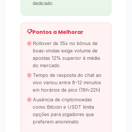
dedicado
Pontos a Melhorar
Rollover de 35x no bônus de
boas-vindas exige volume de
apostas 12% superior à média
do mercado
Tempo de resposta do chat ao
vivo variou entre 8-12 minutos
em horários de pico (18h-22h)
Ausência de criptomoedas
como Bitcoin e USDT limita
opções para jogadores que
preferem anonimato