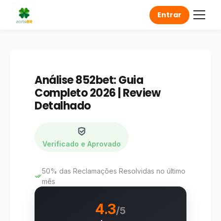
Entrar
Análise 852bet: Guia
Completo 2026 | Review
Detalhado
Verificado e Aprovado
50% das Reclamações Resolvidas no último
mês
4.3
/5