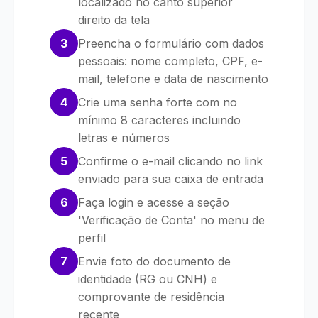
localizado no canto superior
direito da tela
3
Preencha o formulário com dados
pessoais: nome completo, CPF, e-
mail, telefone e data de nascimento
4
Crie uma senha forte com no
mínimo 8 caracteres incluindo
letras e números
5
Confirme o e-mail clicando no link
enviado para sua caixa de entrada
6
Faça login e acesse a seção
'Verificação de Conta' no menu de
perfil
7
Envie foto do documento de
identidade (RG ou CNH) e
comprovante de residência
recente