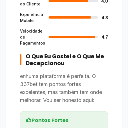
4.0
ao Cliente
Experiência
4.3
Mobile
Velocidade
de
4.7
Pagamentos
O Que Eu Gostei e O Que Me
Decepcionou
enhuma plataforma é perfeita. O
337bet tem pontos fortes
excelentes, mas também tem onde
melhorar. Vou ser honesto aqui:
Pontos Fortes