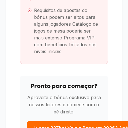
Requisitos de apostas do
bônus podem ser altos para
alguns jogadores Catálogo de
jogos de mesa poderia ser
mais extenso Programa VIP
com benefícios limitados nos
níveis iniciais
Pronto para começar?
Aproveite o bônus exclusivo para
nossos leitores e comece com o
pé direito.