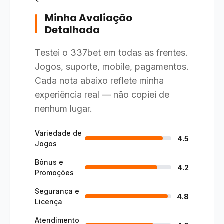
Minha Avaliação
Detalhada
Testei o 337bet em todas as frentes.
Jogos, suporte, mobile, pagamentos.
Cada nota abaixo reflete minha
experiência real — não copiei de
nenhum lugar.
Variedade de
4.5
Jogos
Bônus e
4.2
Promoções
Segurança e
4.8
Licença
Atendimento