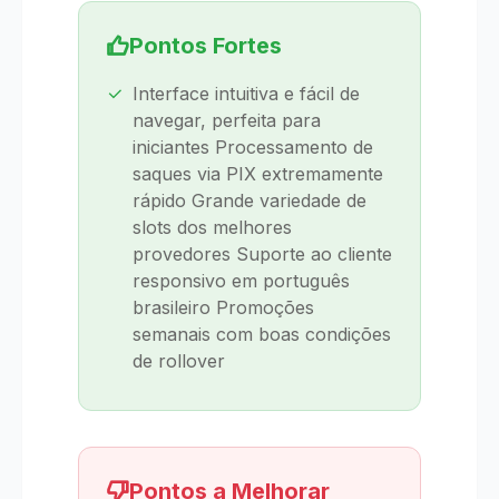
Pontos Fortes
Interface intuitiva e fácil de
navegar, perfeita para
iniciantes Processamento de
saques via PIX extremamente
rápido Grande variedade de
slots dos melhores
provedores Suporte ao cliente
responsivo em português
brasileiro Promoções
semanais com boas condições
de rollover
Pontos a Melhorar