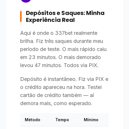
Depósitos e Saques: Minha
Experiência Real
Aqui é onde o 337bet realmente
brilha. Fiz três saques durante meu
período de teste. O mais rápido caiu
em 23 minutos. O mais demorado
levou 47 minutos. Todos via PIX.
Depósito é instantâneo. Fiz via PIX e
o crédito apareceu na hora. Testei
cartão de crédito também — aí
demora mais, como esperado.
Método
Tempo
Mínimo