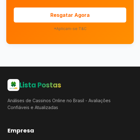
Resgatar Agora
*Aplicam-se T&C
Lista Postas
Análises de Cassinos Online no Brasil - Avaliações
Confiáveis e Atualizadas
Empresa