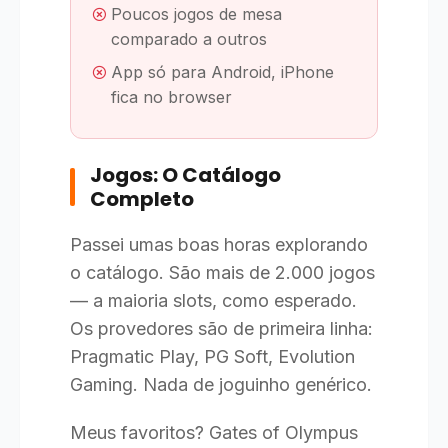
Poucos jogos de mesa
comparado a outros
App só para Android, iPhone
fica no browser
Jogos: O Catálogo
Completo
Passei umas boas horas explorando
o catálogo. São mais de 2.000 jogos
— a maioria slots, como esperado.
Os provedores são de primeira linha:
Pragmatic Play, PG Soft, Evolution
Gaming. Nada de joguinho genérico.
Meus favoritos? Gates of Olympus