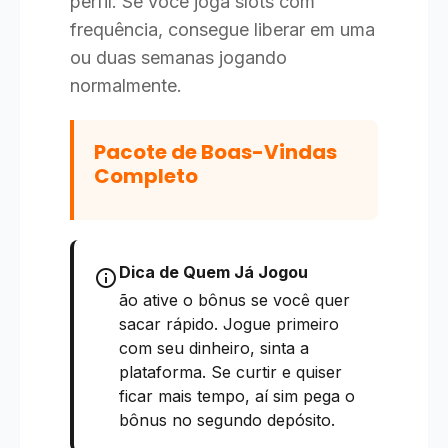
perfil. Se você joga slots com
frequência, consegue liberar em uma
ou duas semanas jogando
normalmente.
Pacote de Boas-Vindas
Completo
Dica de Quem Já Jogou
ão ative o bônus se você quer
sacar rápido. Jogue primeiro
com seu dinheiro, sinta a
plataforma. Se curtir e quiser
ficar mais tempo, aí sim pega o
bônus no segundo depósito.