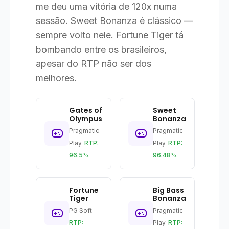
me deu uma vitória de 120x numa
sessão. Sweet Bonanza é clássico —
sempre volto nele. Fortune Tiger tá
bombando entre os brasileiros,
apesar do RTP não ser dos
melhores.
Gates of
Sweet
Olympus
Bonanza
Pragmatic
Pragmatic
Play
RTP:
Play
RTP:
96.5%
96.48%
Fortune
Big Bass
Tiger
Bonanza
PG Soft
Pragmatic
RTP:
Play
RTP: