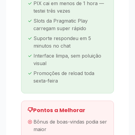
PIX cai em menos de 1 hora —
testei três vezes
Slots da Pragmatic Play
carregam super rápido
Suporte respondeu em 5
minutos no chat
Interface limpa, sem poluição
visual
Promoções de reload toda
sexta-feira
Pontos a Melhorar
Bônus de boas-vindas podia ser
maior