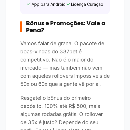
App para Android
Licença Curaçao
Bônus e Promoções: Vale a
Pena?
Vamos falar de grana. O pacote de
boas-vindas do 337bet é
competitivo. Não é o maior do
mercado — mas também não vem
com aqueles rollovers impossíveis de
50x ou 60x que a gente vê por aí.
Resgatei o bônus do primeiro
depósito. 100% até R$ 500, mais
algumas rodadas grátis. O rollover
de 35x é justo? Depende do seu