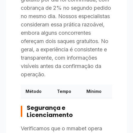
cobrança de 2% no segundo pedido
no mesmo dia. Nossos especialistas
consideram essa prática razoável,
embora alguns concorrentes
ofereçam dois saques gratuitos. No
geral, a experiência é consistente e
transparente, com informações
visíveis antes da confirmação da
operação.
Método
Tempo
Mínimo
Segurança e
Licenciamento
Verificamos que o mmabet opera