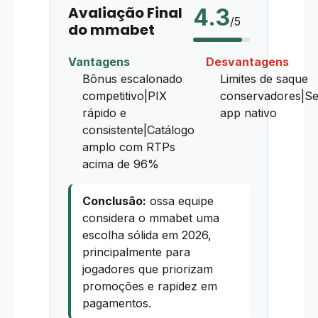
Avaliação Final
4.3
/5
do mmabet
Vantagens
Desvantagens
Bônus escalonado
Limites de saque
competitivo|PIX
conservadores|S
rápido e
app nativo
consistente|Catálogo
amplo com RTPs
acima de 96%
Conclusão:
ossa equipe
considera o mmabet uma
escolha sólida em 2026,
principalmente para
jogadores que priorizam
promoções e rapidez em
pagamentos.