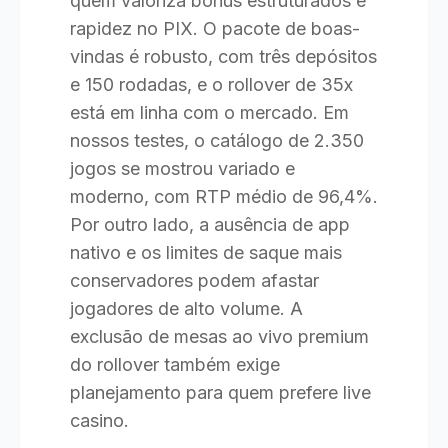
quem valoriza bônus estruturados e
rapidez no PIX. O pacote de boas-
vindas é robusto, com três depósitos
e 150 rodadas, e o rollover de 35x
está em linha com o mercado. Em
nossos testes, o catálogo de 2.350
jogos se mostrou variado e
moderno, com RTP médio de 96,4%.
Por outro lado, a ausência de app
nativo e os limites de saque mais
conservadores podem afastar
jogadores de alto volume. A
exclusão de mesas ao vivo premium
do rollover também exige
planejamento para quem prefere live
casino.