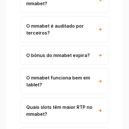
mmabet?
O mmabet é auditado por
terceiros?
O bônus do mmabet expira?
O mmabet funciona bem em
tablet?
Quais slots têm maior RTP no
mmabet?