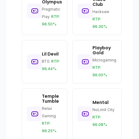
Olympus
Club
Pragmatic
Hacksaw
Play
RTP:
RTP:
96.50%
96.30%
Playboy
Gold
Lil Devil
Microgaming
BTG
RTP:
RTP:
96.44%
96.00%
Temple
Tumble
Mental
Relax
NoLimit City
Gaming
RTP:
RTP:
96.08%
96.25%