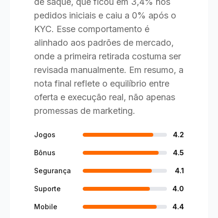
de saque, que ficou em 3,4% nos
pedidos iniciais e caiu a 0% após o
KYC. Esse comportamento é
alinhado aos padrões de mercado,
onde a primeira retirada costuma ser
revisada manualmente. Em resumo, a
nota final reflete o equilíbrio entre
oferta e execução real, não apenas
promessas de marketing.
Jogos
4.2
Bônus
4.5
Segurança
4.1
Suporte
4.0
Mobile
4.4