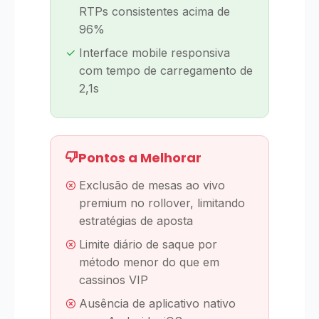
RTPs consistentes acima de
96%
Interface mobile responsiva
com tempo de carregamento de
2,1s
Pontos a Melhorar
Exclusão de mesas ao vivo
premium no rollover, limitando
estratégias de aposta
Limite diário de saque por
método menor do que em
cassinos VIP
Ausência de aplicativo nativo