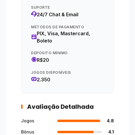
SUPORTE
24/7 Chat & Email
MÉTODOS DE PAGAMENTO
PIX, Visa, Mastercard,
Boleto
DEPÓSITO MÍNIMO
R$20
JOGOS DISPONÍVEIS
2.350
Avaliação Detalhada
Jogos
4.8
Bônus
4.1