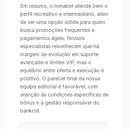
Em resumo, o mmabet atende bem o
perfil recreativo e intermediário, além
de ser uma opção sólida para quem
busca promoções frequentes e
pagamentos ágeis. Nossos
especialistas reconhecem que há
margem de evolução em suporte
avançado e limites VIP, mas o
equilíbrio entre oferta e execução é
positivo. O parecer final da nossa
equipe editorial é favorável, com
atenção às condições específicas de
bônus e à gestão responsável do
bankroll.