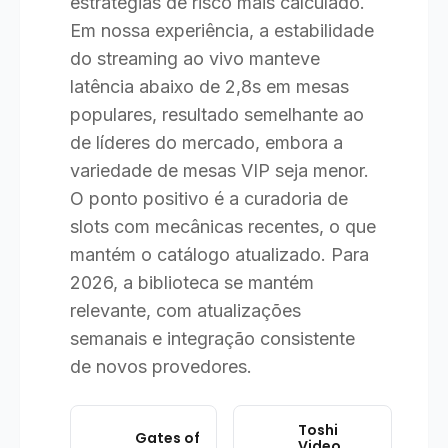
estratégias de risco mais calculado.
Em nossa experiência, a estabilidade
do streaming ao vivo manteve
latência abaixo de 2,8s em mesas
populares, resultado semelhante ao
de líderes do mercado, embora a
variedade de mesas VIP seja menor.
O ponto positivo é a curadoria de
slots com mecânicas recentes, o que
mantém o catálogo atualizado. Para
2026, a biblioteca se mantém
relevante, com atualizações
semanais e integração consistente
de novos provedores.
Toshi
Gates of
Video