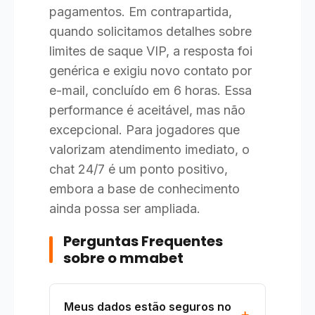
pagamentos. Em contrapartida,
quando solicitamos detalhes sobre
limites de saque VIP, a resposta foi
genérica e exigiu novo contato por
e-mail, concluído em 6 horas. Essa
performance é aceitável, mas não
excepcional. Para jogadores que
valorizam atendimento imediato, o
chat 24/7 é um ponto positivo,
embora a base de conhecimento
ainda possa ser ampliada.
Perguntas Frequentes
sobre o mmabet
Meus dados estão seguros no