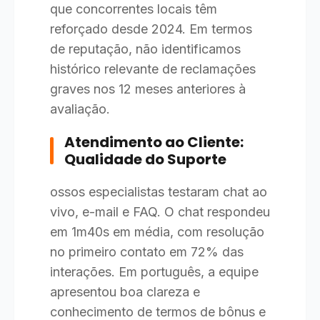
que concorrentes locais têm
reforçado desde 2024. Em termos
de reputação, não identificamos
histórico relevante de reclamações
graves nos 12 meses anteriores à
avaliação.
Atendimento ao Cliente:
Qualidade do Suporte
ossos especialistas testaram chat ao
vivo, e-mail e FAQ. O chat respondeu
em 1m40s em média, com resolução
no primeiro contato em 72% das
interações. Em português, a equipe
apresentou boa clareza e
conhecimento de termos de bônus e