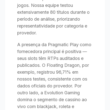
jogos. Nossa equipe testou
extensivamente 80 títulos durante o
período de análise, priorizando
representatividade por categoria e
provedor.
A presença da Pragmatic Play como
fornecedora principal é positiva —
seus slots têm RTPs auditados e
publicados. O Floating Dragon, por
exemplo, registrou 96,71% em
nossos testes, consistente com os
dados oficiais do provedor. Por
outro lado, a Evolution Gaming
domina o segmento de cassino ao
vivo com blackjack, roleta e