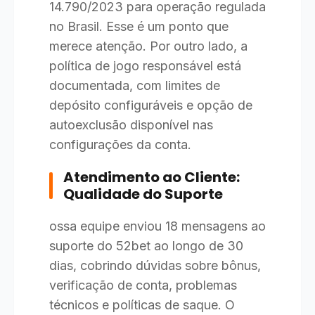
14.790/2023 para operação regulada
no Brasil. Esse é um ponto que
merece atenção. Por outro lado, a
política de jogo responsável está
documentada, com limites de
depósito configuráveis e opção de
autoexclusão disponível nas
configurações da conta.
Atendimento ao Cliente:
Qualidade do Suporte
ossa equipe enviou 18 mensagens ao
suporte do 52bet ao longo de 30
dias, cobrindo dúvidas sobre bônus,
verificação de conta, problemas
técnicos e políticas de saque. O