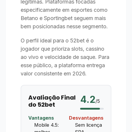
legítimas. Plataformas focadas
especificamente em esportes como
Betano e Sportingbet seguem mais
bem posicionadas nesse segmento.
O perfil ideal para o 52bet é o
jogador que prioriza slots, cassino
ao vivo e velocidade de saque. Para
esse público, a plataforma entrega
valor consistente em 2026.
Avaliação Final
4.2
/5
do 52bet
Vantagens
Desvantagens
Mobile 4.5:
Sem licença