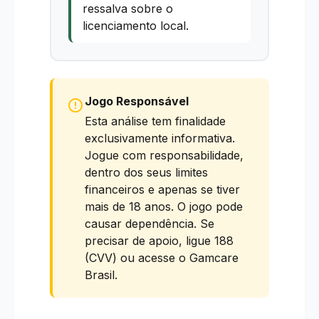
ressalva sobre o
licenciamento local.
Jogo Responsável
Esta análise tem finalidade
exclusivamente informativa.
Jogue com responsabilidade,
dentro dos seus limites
financeiros e apenas se tiver
mais de 18 anos. O jogo pode
causar dependência. Se
precisar de apoio, ligue 188
(CVV) ou acesse o Gamcare
Brasil.