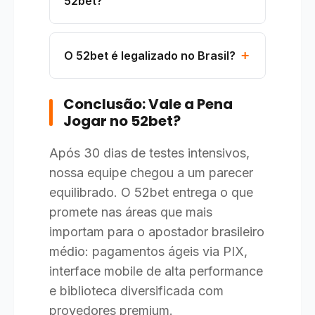
52bet?
O 52bet é legalizado no Brasil?
Conclusão: Vale a Pena
Jogar no 52bet?
Após 30 dias de testes intensivos,
nossa equipe chegou a um parecer
equilibrado. O 52bet entrega o que
promete nas áreas que mais
importam para o apostador brasileiro
médio: pagamentos ágeis via PIX,
interface mobile de alta performance
e biblioteca diversificada com
provedores premium.