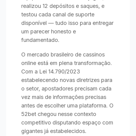
realizou 12 depósitos e saques, e
testou cada canal de suporte
disponível — tudo isso para entregar
um parecer honesto e
fundamentado.
O mercado brasileiro de cassinos
online está em plena transformação.
Com a Lei 14.790/2023
estabelecendo novas diretrizes para
o setor, apostadores precisam cada
vez mais de informações precisas
antes de escolher uma plataforma. O
52bet chegou nesse contexto
competitivo disputando espaço com
gigantes já estabelecidos.