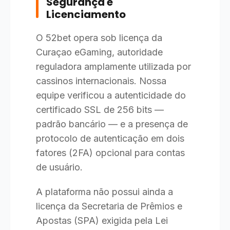
Segurança e
Licenciamento
O 52bet opera sob licença da
Curaçao eGaming, autoridade
reguladora amplamente utilizada por
cassinos internacionais. Nossa
equipe verificou a autenticidade do
certificado SSL de 256 bits —
padrão bancário — e a presença de
protocolo de autenticação em dois
fatores (2FA) opcional para contas
de usuário.
A plataforma não possui ainda a
licença da Secretaria de Prêmios e
Apostas (SPA) exigida pela Lei