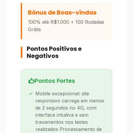
Bônus de Boas-vindas
100% até R$1.000 + 100 Rodadas
Grátis
Pontos Positivos e
Negativos
Pontos Fortes
Mobile excepcional: site
responsivo carrega em menos
de 2 segundos no 4G, com
interface intuitiva e sem
travamentos nos testes
realizados Processamento de