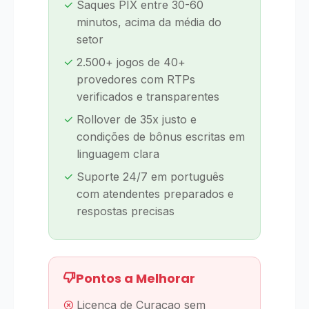
Saques PIX entre 30-60
minutos, acima da média do
setor
2.500+ jogos de 40+
provedores com RTPs
verificados e transparentes
Rollover de 35x justo e
condições de bônus escritas em
linguagem clara
Suporte 24/7 em português
com atendentes preparados e
respostas precisas
Pontos a Melhorar
Licença de Curaçao sem