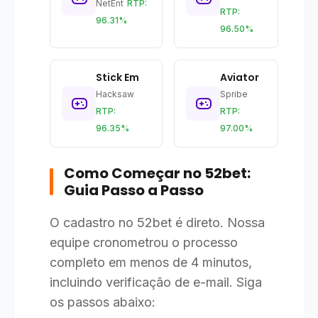
NetEnt
RTP:
RTP:
96.31%
96.50%
Stick Em
Aviator
Hacksaw
Spribe
RTP:
RTP:
96.35%
97.00%
Como Começar no 52bet:
Guia Passo a Passo
O cadastro no 52bet é direto. Nossa
equipe cronometrou o processo
completo em menos de 4 minutos,
incluindo verificação de e-mail. Siga
os passos abaixo: