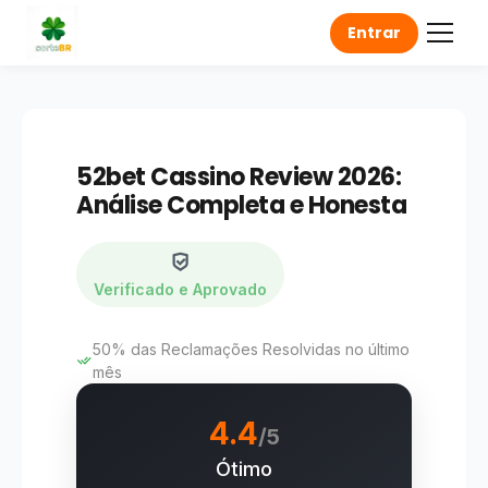
Entrar
52bet Cassino Review 2026:
Análise Completa e Honesta
Verificado e Aprovado
50% das Reclamações Resolvidas no último
mês
4.4
/5
Ótimo