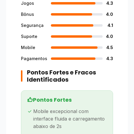
Jogos
4.3
Bônus
4.0
Segurança
4.1
Suporte
4.0
Mobile
4.5
Pagamentos
4.3
Pontos Fortes e Fracos
Identificados
Pontos Fortes
Mobile excepcional com
interface fluida e carregamento
abaixo de 2s