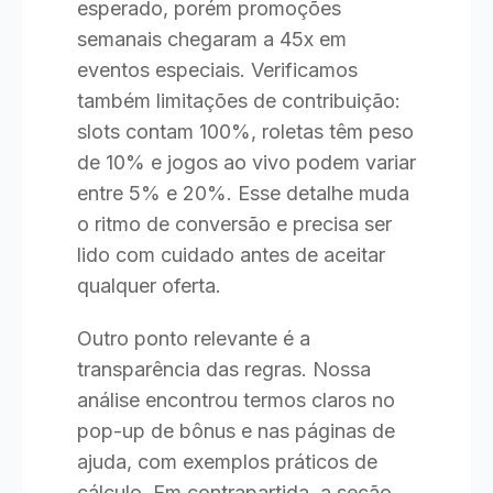
esperado, porém promoções
semanais chegaram a 45x em
eventos especiais. Verificamos
também limitações de contribuição:
slots contam 100%, roletas têm peso
de 10% e jogos ao vivo podem variar
entre 5% e 20%. Esse detalhe muda
o ritmo de conversão e precisa ser
lido com cuidado antes de aceitar
qualquer oferta.
Outro ponto relevante é a
transparência das regras. Nossa
análise encontrou termos claros no
pop-up de bônus e nas páginas de
ajuda, com exemplos práticos de
cálculo. Em contrapartida, a seção