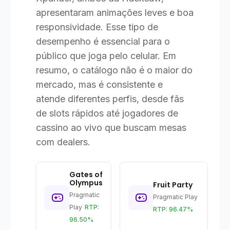
apresentaram animações leves e boa
responsividade. Esse tipo de
desempenho é essencial para o
público que joga pelo celular. Em
resumo, o catálogo não é o maior do
mercado, mas é consistente e
atende diferentes perfis, desde fãs
de slots rápidos até jogadores de
cassino ao vivo que buscam mesas
com dealers.
Gates of
Olympus
Fruit Party
Pragmatic
Pragmatic Play
Play
RTP:
RTP: 96.47%
96.50%