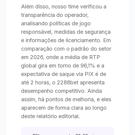
Além disso, nosso time verificou a
transparência do operador,
analisando políticas de jogo
responsável, medidas de segurança
e informações de licenciamento. Em
comparação com o padrão do setor
em 2026, onde a média de RTP
global gira em torno de 96,1% e a
expectativa de saque via PIX é de
até 2 horas, o 2288bet apresenta
desempenho competitivo. Ainda
assim, há pontos de melhoria, e eles
aparecem de forma clara ao longo
deste relatório editorial.