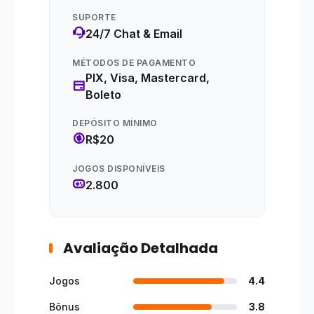
SUPORTE
24/7 Chat & Email
MÉTODOS DE PAGAMENTO
PIX, Visa, Mastercard,
Boleto
DEPÓSITO MÍNIMO
R$20
JOGOS DISPONÍVEIS
2.800
Avaliação Detalhada
Jogos
4.4
Bônus
3.8