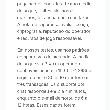
pagamentos considera tempo médio
de saque, limites mínimos e
máximos, e transparência das taxas.
A nota de segurança avalia licença,
criptografia, reputação do operador
e recursos de jogo responsável.
Em nossos testes, usamos padrões
comparativos de mercado. A média
de saque via PIX em operadores
confiáveis ficou em 1h30. O 2288bet
registrou entre 30 e 60 minutos em
três transações. Já o suporte por
chat respondeu em 2 a 4 minutos,
enquanto o e-mail demorou de 6 a
12 horas. Esses dados foram