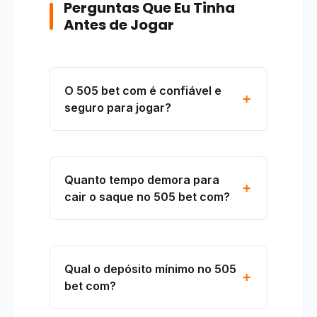
Perguntas Que Eu Tinha
Antes de Jogar
O 505 bet com é confiável e
seguro para jogar?
Quanto tempo demora para
cair o saque no 505 bet com?
Qual o depósito mínimo no 505
bet com?