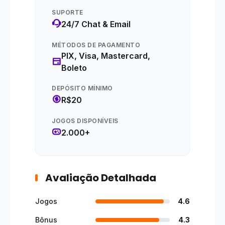
SUPORTE
24/7 Chat & Email
MÉTODOS DE PAGAMENTO
PIX, Visa, Mastercard,
Boleto
DEPÓSITO MÍNIMO
R$20
JOGOS DISPONÍVEIS
2.000+
Avaliação Detalhada
Jogos
4.6
Bônus
4.3