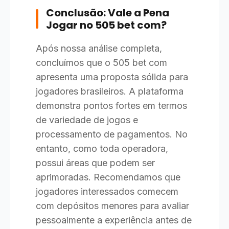
Conclusão: Vale a Pena
Jogar no 505 bet com?
Após nossa análise completa,
concluímos que o 505 bet com
apresenta uma proposta sólida para
jogadores brasileiros. A plataforma
demonstra pontos fortes em termos
de variedade de jogos e
processamento de pagamentos. No
entanto, como toda operadora,
possui áreas que podem ser
aprimoradas. Recomendamos que
jogadores interessados comecem
com depósitos menores para avaliar
pessoalmente a experiência antes de