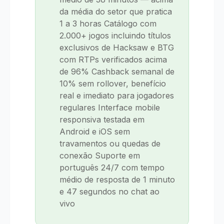
da média do setor que pratica
1 a 3 horas Catálogo com
2.000+ jogos incluindo títulos
exclusivos de Hacksaw e BTG
com RTPs verificados acima
de 96% Cashback semanal de
10% sem rollover, benefício
real e imediato para jogadores
regulares Interface mobile
responsiva testada em
Android e iOS sem
travamentos ou quedas de
conexão Suporte em
português 24/7 com tempo
médio de resposta de 1 minuto
e 47 segundos no chat ao
vivo