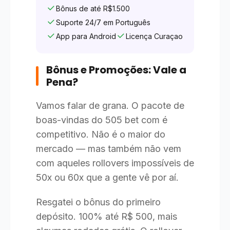
Bônus de até R$1.500
Suporte 24/7 em Português
App para Android
Licença Curaçao
Bônus e Promoções: Vale a
Pena?
Vamos falar de grana. O pacote de
boas-vindas do 505 bet com é
competitivo. Não é o maior do
mercado — mas também não vem
com aqueles rollovers impossíveis de
50x ou 60x que a gente vê por aí.
Resgatei o bônus do primeiro
depósito. 100% até R$ 500, mais