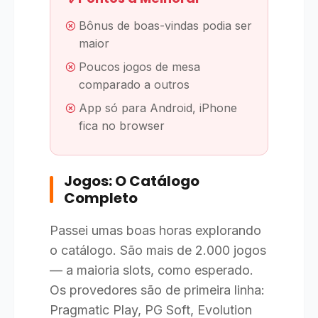
Bônus de boas-vindas podia ser
maior
Poucos jogos de mesa
comparado a outros
App só para Android, iPhone
fica no browser
Jogos: O Catálogo
Completo
Passei umas boas horas explorando
o catálogo. São mais de 2.000 jogos
— a maioria slots, como esperado.
Os provedores são de primeira linha:
Pragmatic Play, PG Soft, Evolution