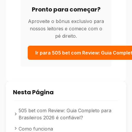
Pronto para começar?
Aproveite o bônus exclusivo para
nossos leitores e comece com o
pé direito.
Ir para 505 bet com Review: Guia Complet
Nesta Página
505 bet com Review: Guia Completo para
Brasileiros 2026 é confiável?
Como funciona