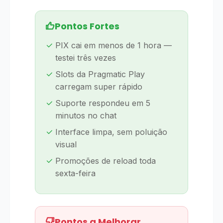
Pontos Fortes
PIX cai em menos de 1 hora —
testei três vezes
Slots da Pragmatic Play
carregam super rápido
Suporte respondeu em 5
minutos no chat
Interface limpa, sem poluição
visual
Promoções de reload toda
sexta-feira
Pontos a Melhorar