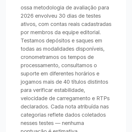
ossa metodologia de avaliação para
2026 envolveu 30 dias de testes
ativos, com contas reais cadastradas
por membros da equipe editorial.
Testamos depósitos e saques em
todas as modalidades disponíveis,
cronometramos os tempos de
processamento, consultamos o
suporte em diferentes horários e
jogamos mais de 40 títulos distintos
para verificar estabilidade,
velocidade de carregamento e RTPs
declarados. Cada nota atribuída nas
categorias reflete dados coletados
nesses testes — nenhuma
pontuação é estimativa.