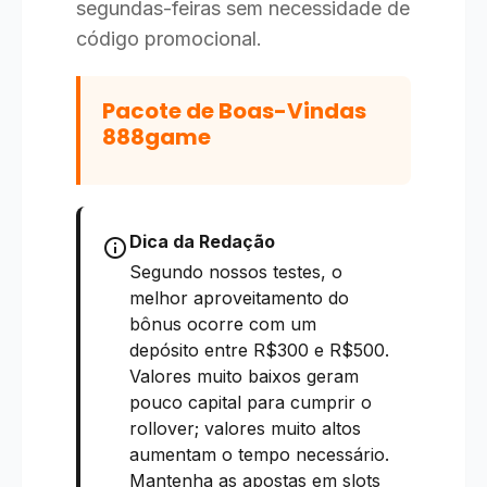
segundas-feiras sem necessidade de
código promocional.
Pacote de Boas-Vindas
888game
Dica da Redação
Segundo nossos testes, o
melhor aproveitamento do
bônus ocorre com um
depósito entre R$300 e R$500.
Valores muito baixos geram
pouco capital para cumprir o
rollover; valores muito altos
aumentam o tempo necessário.
Mantenha as apostas em slots