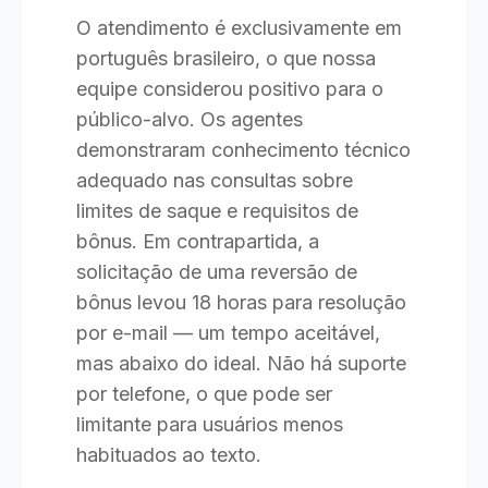
O atendimento é exclusivamente em
português brasileiro, o que nossa
equipe considerou positivo para o
público-alvo. Os agentes
demonstraram conhecimento técnico
adequado nas consultas sobre
limites de saque e requisitos de
bônus. Em contrapartida, a
solicitação de uma reversão de
bônus levou 18 horas para resolução
por e-mail — um tempo aceitável,
mas abaixo do ideal. Não há suporte
por telefone, o que pode ser
limitante para usuários menos
habituados ao texto.