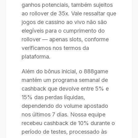
ganhos potenciais, também sujeitos
ao rollover de 35x. Vale ressaltar que
jogos de cassino ao vivo não são
elegíveis para o cumprimento do
rollover — apenas slots, conforme
verificamos nos termos da
plataforma.
Além do bônus inicial, o 888game
mantém um programa semanal de
cashback que devolve entre 5% e
15% das perdas líquidas,
dependendo do volume apostado
nos últimos 7 dias. Nossa equipe
recebeu cashback de 10% durante o
período de testes, processado às