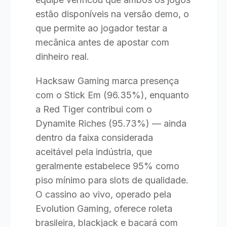
estão disponíveis na versão demo, o
que permite ao jogador testar a
mecânica antes de apostar com
dinheiro real.
Hacksaw Gaming marca presença
com o Stick Em (96.35%), enquanto
a Red Tiger contribui com o
Dynamite Riches (95.73%) — ainda
dentro da faixa considerada
aceitável pela indústria, que
geralmente estabelece 95% como
piso mínimo para slots de qualidade.
O cassino ao vivo, operado pela
Evolution Gaming, oferece roleta
brasileira, blackjack e bacará com