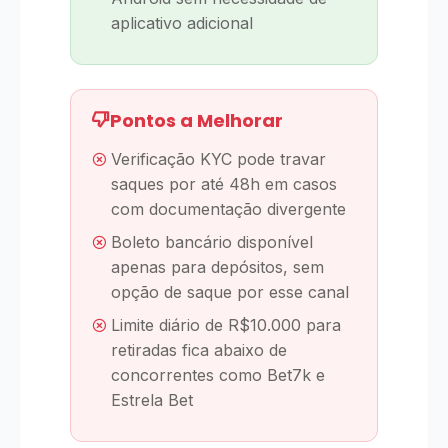
aplicativo adicional
Pontos a Melhorar
Verificação KYC pode travar
saques por até 48h em casos
com documentação divergente
Boleto bancário disponível
apenas para depósitos, sem
opção de saque por esse canal
Limite diário de R$10.000 para
retiradas fica abaixo de
concorrentes como Bet7k e
Estrela Bet