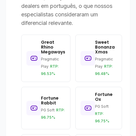
dealers em português, o que nossos
especialistas consideraram um
diferencial relevante.
Great
Sweet
Rhino
Bonanza
Megaways
Xmas
Pragmatic
Pragmatic
Play
RTP:
Play
RTP:
96.53%
96.48%
Fortune
Fortune
Ox
Rabbit
PG Soft
PG Soft
RTP:
RTP:
96.75%
96.75%