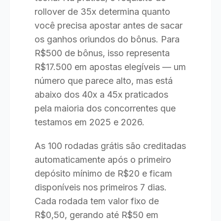
rollover de 35x determina quanto
você precisa apostar antes de sacar
os ganhos oriundos do bônus. Para
R$500 de bônus, isso representa
R$17.500 em apostas elegíveis — um
número que parece alto, mas está
abaixo dos 40x a 45x praticados
pela maioria dos concorrentes que
testamos em 2025 e 2026.
As 100 rodadas grátis são creditadas
automaticamente após o primeiro
depósito mínimo de R$20 e ficam
disponíveis nos primeiros 7 dias.
Cada rodada tem valor fixo de
R$0,50, gerando até R$50 em