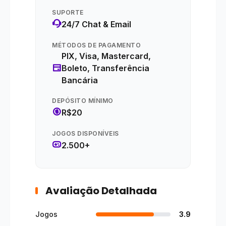
SUPORTE
24/7 Chat & Email
MÉTODOS DE PAGAMENTO
PIX, Visa, Mastercard,
Boleto, Transferência
Bancária
DEPÓSITO MÍNIMO
R$20
JOGOS DISPONÍVEIS
2.500+
Avaliação Detalhada
Jogos
3.9