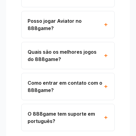
Posso jogar Aviator no
888game?
Quais são os melhores jogos
do 888game?
Como entrar em contato com o
888game?
O 888game tem suporte em
português?