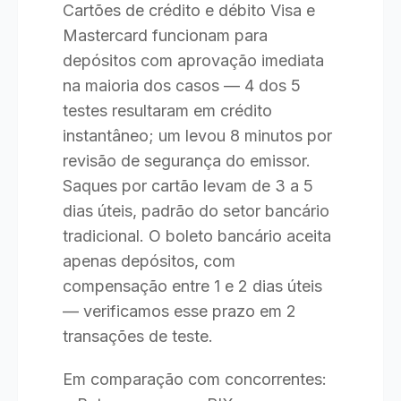
Cartões de crédito e débito Visa e
Mastercard funcionam para
depósitos com aprovação imediata
na maioria dos casos — 4 dos 5
testes resultaram em crédito
instantâneo; um levou 8 minutos por
revisão de segurança do emissor.
Saques por cartão levam de 3 a 5
dias úteis, padrão do setor bancário
tradicional. O boleto bancário aceita
apenas depósitos, com
compensação entre 1 e 2 dias úteis
— verificamos esse prazo em 2
transações de teste.
Em comparação com concorrentes: