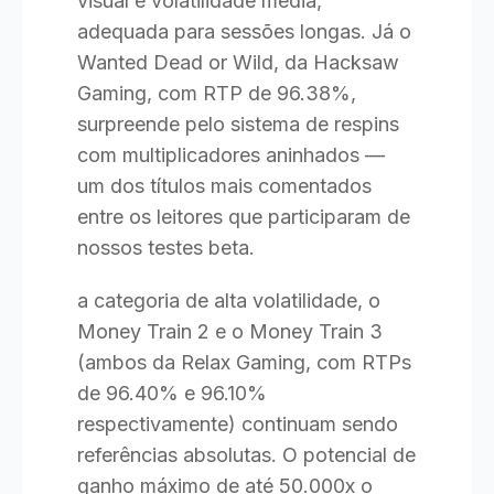
visual e volatilidade média,
adequada para sessões longas. Já o
Wanted Dead or Wild, da Hacksaw
Gaming, com RTP de 96.38%,
surpreende pelo sistema de respins
com multiplicadores aninhados —
um dos títulos mais comentados
entre os leitores que participaram de
nossos testes beta.
a categoria de alta volatilidade, o
Money Train 2 e o Money Train 3
(ambos da Relax Gaming, com RTPs
de 96.40% e 96.10%
respectivamente) continuam sendo
referências absolutas. O potencial de
ganho máximo de até 50.000x o