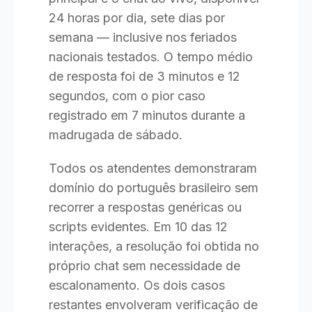
24 horas por dia, sete dias por
semana — inclusive nos feriados
nacionais testados. O tempo médio
de resposta foi de 3 minutos e 12
segundos, com o pior caso
registrado em 7 minutos durante a
madrugada de sábado.
Todos os atendentes demonstraram
domínio do português brasileiro sem
recorrer a respostas genéricas ou
scripts evidentes. Em 10 das 12
interações, a resolução foi obtida no
próprio chat sem necessidade de
escalonamento. Os dois casos
restantes envolveram verificação de