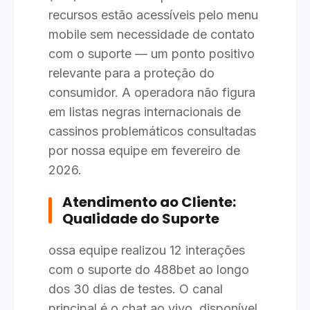
recursos estão acessíveis pelo menu
mobile sem necessidade de contato
com o suporte — um ponto positivo
relevante para a proteção do
consumidor. A operadora não figura
em listas negras internacionais de
cassinos problemáticos consultadas
por nossa equipe em fevereiro de
2026.
Atendimento ao Cliente:
Qualidade do Suporte
ossa equipe realizou 12 interações
com o suporte do 488bet ao longo
dos 30 dias de testes. O canal
principal é o chat ao vivo, disponível