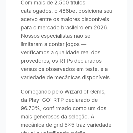
Com mais de 2.500 títulos
catalogados, o 488bet posiciona seu
acervo entre os maiores disponíveis
para o mercado brasileiro em 2026.
Nossos especialistas não se
limitaram a contar jogos —
verificamos a qualidade real dos
provedores, os RTPs declarados
versus os observados em teste, e a
variedade de mecânicas disponíveis.
Começando pelo Wizard of Gems,
da Play’ GO: RTP declarado de
96.70%, confirmado como um dos
mais generosos da seleção. A
mecânica de grid 5×5 traz variedade