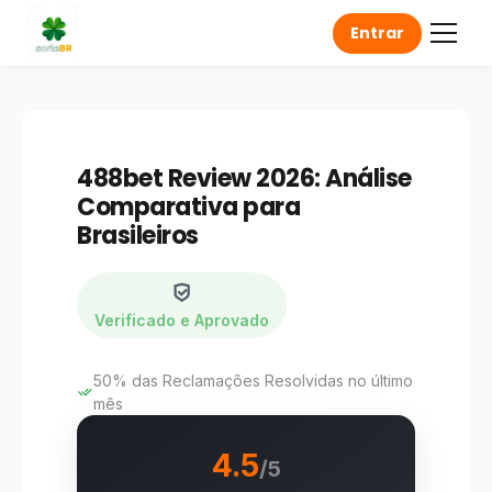
Entrar
488bet Review 2026: Análise
Comparativa para
Brasileiros
Verificado e Aprovado
50% das Reclamações Resolvidas no último
mês
4.5
/5