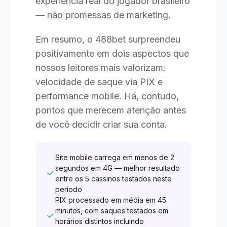
experiência real do jogador brasileiro
— não promessas de marketing.
Em resumo, o 488bet surpreendeu
positivamente em dois aspectos que
nossos leitores mais valorizam:
velocidade de saque via PIX e
performance mobile. Há, contudo,
pontos que merecem atenção antes
de você decidir criar sua conta.
Site mobile carrega em menos de 2
segundos em 4G — melhor resultado
entre os 5 cassinos testados neste
período
PIX processado em média em 45
minutos, com saques testados em
horários distintos incluindo