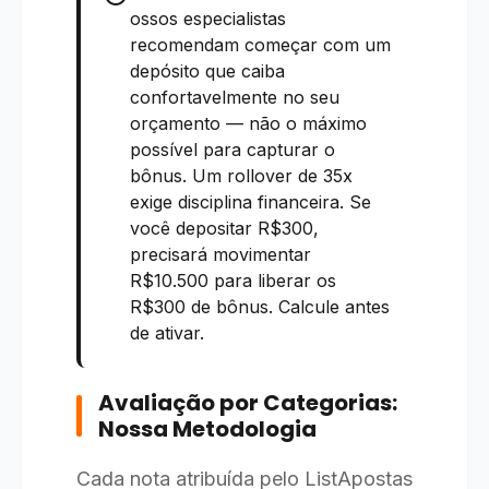
ossos especialistas
recomendam começar com um
depósito que caiba
confortavelmente no seu
orçamento — não o máximo
possível para capturar o
bônus. Um rollover de 35x
exige disciplina financeira. Se
você depositar R$300,
precisará movimentar
R$10.500 para liberar os
R$300 de bônus. Calcule antes
de ativar.
Avaliação por Categorias:
Nossa Metodologia
Cada nota atribuída pelo ListApostas