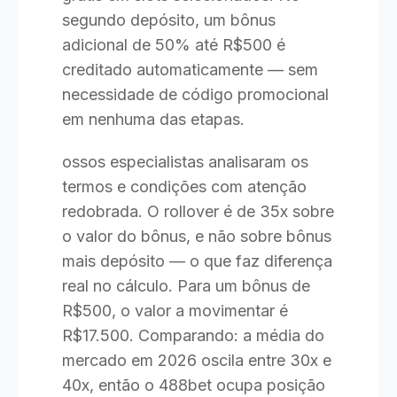
segundo depósito, um bônus
adicional de 50% até R$500 é
creditado automaticamente — sem
necessidade de código promocional
em nenhuma das etapas.
ossos especialistas analisaram os
termos e condições com atenção
redobrada. O rollover é de 35x sobre
o valor do bônus, e não sobre bônus
mais depósito — o que faz diferença
real no cálculo. Para um bônus de
R$500, o valor a movimentar é
R$17.500. Comparando: a média do
mercado em 2026 oscila entre 30x e
40x, então o 488bet ocupa posição