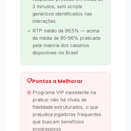
3 minutos, sem scripts
genéricos identificados nas
interações
RTP médio de 96.5% — acima
da média de 95-96% praticada
pela maioria dos cassinos
disponíveis no Brasil
Pontos a Melhorar
Programa VIP inexistente na
prática: não há níveis de
fidelidade estruturados, o que
prejudica jogadores frequentes
que buscam benefícios
progressivos