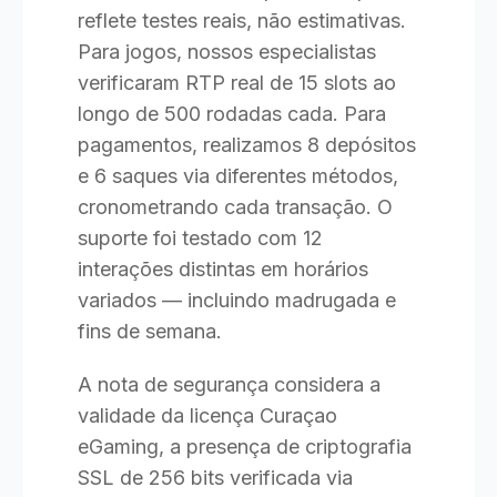
reflete testes reais, não estimativas.
Para jogos, nossos especialistas
verificaram RTP real de 15 slots ao
longo de 500 rodadas cada. Para
pagamentos, realizamos 8 depósitos
e 6 saques via diferentes métodos,
cronometrando cada transação. O
suporte foi testado com 12
interações distintas em horários
variados — incluindo madrugada e
fins de semana.
A nota de segurança considera a
validade da licença Curaçao
eGaming, a presença de criptografia
SSL de 256 bits verificada via