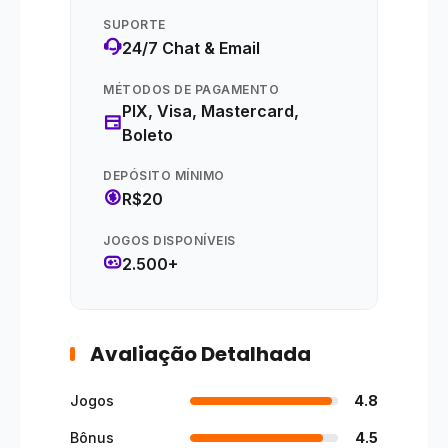
SUPORTE
24/7 Chat & Email
MÉTODOS DE PAGAMENTO
PIX, Visa, Mastercard,
Boleto
DEPÓSITO MÍNIMO
R$20
JOGOS DISPONÍVEIS
2.500+
Avaliação Detalhada
Jogos
4.8
Bônus
4.5