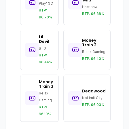
Wild
Play' GO
Hacksaw
RTP:
RTP: 96.38%
96.70%
Lil
Money
Devil
Train 2
BTG
Relax Gaming
RTP:
RTP: 96.40%
96.44%
Money
Train 3
Deadwood
Relax
NoLimit City
Gaming
RTP: 96.03%
RTP:
96.10%