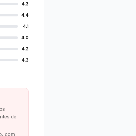
4.3
4.4
4.1
4.0
4.2
4.3
os
ntes de
o, com