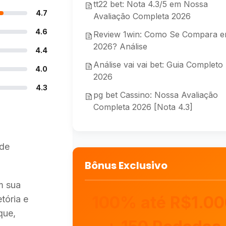
tt22 bet: Nota 4.3/5 em Nossa
4.7
Avaliação Completa 2026
4.6
Review 1win: Como Se Compara 
2026? Análise
4.4
Análise vai vai bet: Guia Completo
4.0
2026
4.3
pg bet Cassino: Nossa Avaliação
Completa 2026 [Nota 4.3]
 de
Bônus Exclusivo
m sua
100% até R$1.0
tória e
que,