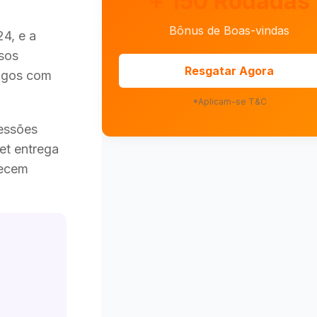
+ 150 Rodadas
Bônus de Boas-vindas
4, e a
sos
Resgatar Agora
jogos com
*Aplicam-se T&C
ressões
bet entrega
recem