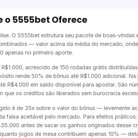
e o 5555bet Oferece
lise. O 5555bet estrutura seu pacote de boas-vindas 
combinados — valor acima da média do mercado, onde
0 apenas no primeiro aporte.
R$1.000, acrescido de 150 rodadas grátis distribuídas
ósito rende 50% de bônus até R$1.000 adicional. Na 
até R$4.000 em saldo disponível para apostar. São nú
m que os créditos são liberados sem burocracia exces
exigido é de 35x sobre o valor do bônus — levemente a
a faixa aceitável pelo mercado. Para efeitos práticos
35.000 antes de sacar os ganhos originados desse cr
enquanto jogos de mesa contribuem apenas 10% — detal