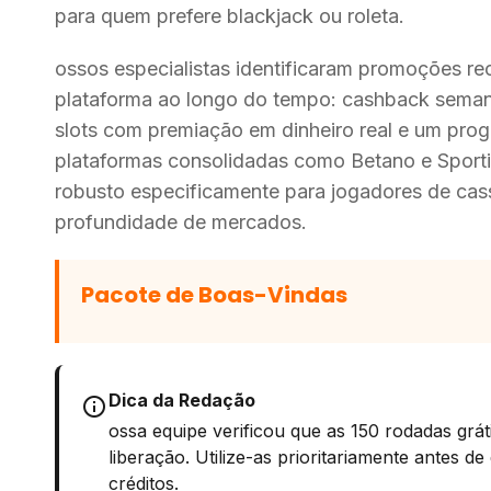
para quem prefere blackjack ou roleta.
ossos especialistas identificaram promoções re
plataforma ao longo do tempo: cashback seman
slots com premiação em dinheiro real e um pro
plataformas consolidadas como Betano e Sport
robusto especificamente para jogadores de cas
profundidade de mercados.
Pacote de Boas-Vindas
Dica da Redação
ossa equipe verificou que as 150 rodadas grá
liberação. Utilize-as prioritariamente antes 
créditos.