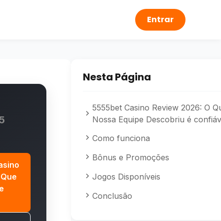
Entrar
Nesta Página
5555bet Casino Review 2026: O Q
5
Nossa Equipe Descobriu é confiáv
Como funciona
Bônus e Promoções
asino
Jogos Disponíveis
 Que
e
Conclusão