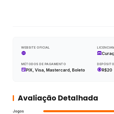
WEBSITE OFICIAL
LICENCIA
Curaç
MÉTODOS DE PAGAMENTO
DEPÓSITO
PIX, Visa, Mastercard, Boleto
R$20
Avaliação Detalhada
Jogos