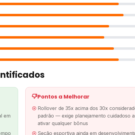
entificados
Pontos a Melhorar
Rollover de 35x acima dos 30x considerad
al em
padrão — exige planejamento cuidadoso a
ativar qualquer bônus
tempo
Seção esportiva ainda em desenvolviment