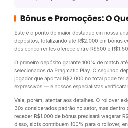
Bônus e Promoções: O Qu
Este é o ponto de maior destaque em nossa aná
depósitos, totalizando até R$2.000 em bônus 
dos concorrentes oferece entre R$500 e R$1.50
O primeiro depósito garante 100% de match até 
selecionados da Pragmatic Play. O segundo dep
jogador que aportar R$2.000 no total pode ter 
expressivos — e nossos especialistas verificara
Vale, porém, atentar aos detalhes. O rollover 
30x considerados padrão no setor, mas dentro d
receber R$1.000 de bônus precisará wagerar R$
disso, slots contribuem 100% para o rollover, 