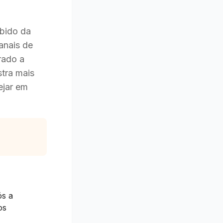
ebido da
anais de
rado a
tra mais
ejar em
ós a
os