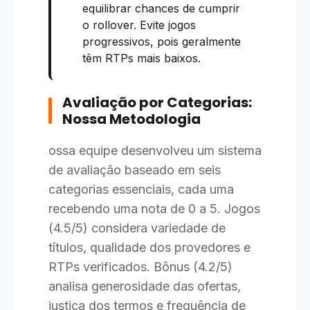
equilibrar chances de cumprir
o rollover. Evite jogos
progressivos, pois geralmente
têm RTPs mais baixos.
Avaliação por Categorias:
Nossa Metodologia
ossa equipe desenvolveu um sistema
de avaliação baseado em seis
categorias essenciais, cada uma
recebendo uma nota de 0 a 5. Jogos
(4.5/5) considera variedade de
títulos, qualidade dos provedores e
RTPs verificados. Bônus (4.2/5)
analisa generosidade das ofertas,
justiça dos termos e frequência de