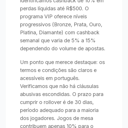
identificamos cashback de 10% em
perdas líquidas até R$500. O
programa VIP oferece níveis
progressivos (Bronze, Prata, Ouro,
Platina, Diamante) com cashback
semanal que varia de 5% a 15%
dependendo do volume de apostas.
Um ponto que merece destaque: os
termos e condições são claros e
acessíveis em português.
Verificamos que não há cláusulas
abusivas escondidas. O prazo para
cumprir o rollover é de 30 dias,
período adequado para a maioria
dos jogadores. Jogos de mesa
contribuem apenas 10% para o