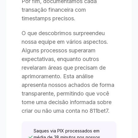
Por fim, documentamos cada
transação financeira com
timestamps precisos.
O que descobrimos surpreendeu
nossa equipe em vários aspectos.
Alguns processos superaram
expectativas, enquanto outros
revelaram áreas que precisam de
aprimoramento. Esta análise
apresenta nossos achados de forma
transparente, permitindo que você
tome uma decisão informada sobre
criar ou não uma conta no 811bet7.
Saques via PIX processados em
média de 38 minutos nos nossos