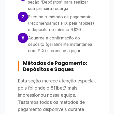
seção 'Depósitos' para realizar
sua primeira recarga
7
Escolha o método de pagamento
(recomendamos PIX pela rapidez)
e deposite no mínimo R$20
8
Aguarde a confirmação do
depósito (geralmente instantânea
com PIX) e comece a jogar
Métodos de Pagamento:
Depósitos e Saques
Esta seção merece atenção especial,
pois foi onde o 811bet7 mais
impressionou nossa equipe.
Testamos todos os métodos de
pagamento disponíveis durante