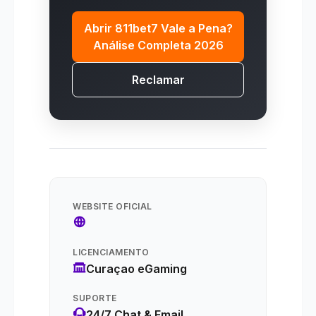
Abrir 811bet7 Vale a Pena?
Análise Completa 2026
Reclamar
WEBSITE OFICIAL
LICENCIAMENTO
Curaçao eGaming
SUPORTE
24/7 Chat & Email