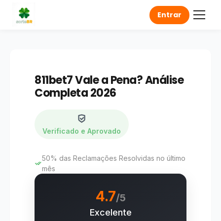
Entrar
811bet7 Vale a Pena? Análise
Completa 2026
Verificado e Aprovado
50% das Reclamações Resolvidas no último
mês
4.7
/5
Excelente