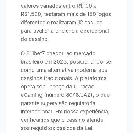
valores variados entre R$100 e
R$1.500, testaram mais de 150 jogos
diferentes e realizaram 12 saques
para avaliar a eficiência operacional
do cassino.
O 811bet7 chegou ao mercado
brasileiro em 2023, posicionando-se
como uma alternativa moderna aos
cassinos tradicionais. A plataforma
opera sob licença da Curaçao
eGaming (número 8048/JAZ), o que
garante supervisão regulatória
internacional. Em nossa experiência,
verificamos que o cassino atende
aos requisitos básicos da Lei