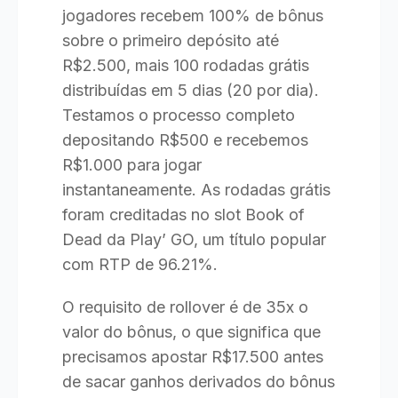
jogadores recebem 100% de bônus
sobre o primeiro depósito até
R$2.500, mais 100 rodadas grátis
distribuídas em 5 dias (20 por dia).
Testamos o processo completo
depositando R$500 e recebemos
R$1.000 para jogar
instantaneamente. As rodadas grátis
foram creditadas no slot Book of
Dead da Play’ GO, um título popular
com RTP de 96.21%.
O requisito de rollover é de 35x o
valor do bônus, o que significa que
precisamos apostar R$17.500 antes
de sacar ganhos derivados do bônus