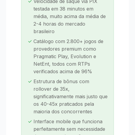
Velocidade de saque via PIX
testada em 38 minutos em
média, muito acima da média de
2-4 horas do mercado
brasileiro
Catálogo com 2.800+ jogos de
provedores premium como
Pragmatic Play, Evolution e
NetEnt, todos com RTPs
verificados acima de 96%
Estrutura de bônus com
rollover de 35x,
significativamente mais justo que
os 40-45x praticados pela
maioria dos concorrentes
Interface mobile que funciona
perfeitamente sem necessidade