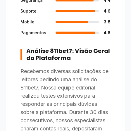
Segurança
4.4
Suporte
4.6
Mobile
3.8
Pagamentos
4.6
Análise 811bet7: Visão Geral
da Plataforma
Recebemos diversas solicitações de
leitores pedindo uma análise do
811bet7. Nossa equipe editorial
realizou testes extensivos para
responder às principais dúvidas
sobre a plataforma. Durante 30 dias
consecutivos, nossos especialistas
criaram contas reais, depositaram