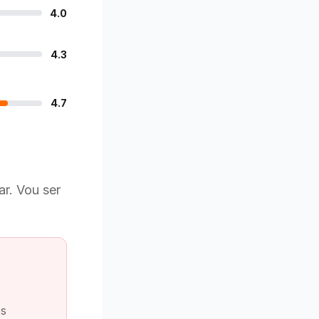
4.0
4.3
4.7
r. Vou ser
os