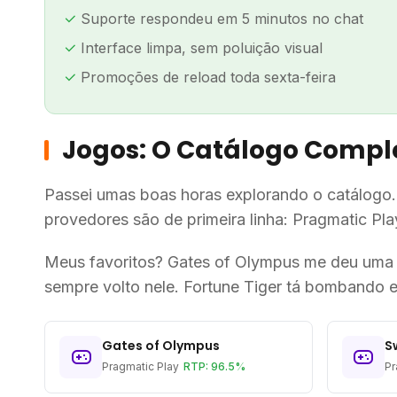
Suporte respondeu em 5 minutos no chat
Interface limpa, sem poluição visual
Promoções de reload toda sexta-feira
Jogos: O Catálogo Compl
Passei umas boas horas explorando o catálogo.
provedores são de primeira linha: Pragmatic Pla
Meus favoritos? Gates of Olympus me deu uma 
sempre volto nele. Fortune Tiger tá bombando e
Gates of Olympus
S
Pragmatic Play
RTP: 96.5%
Pr