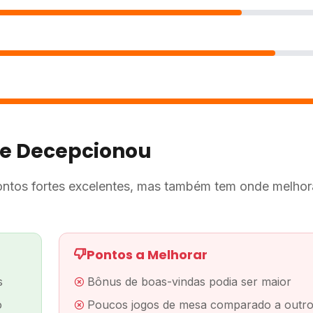
Me Decepcionou
ontos fortes excelentes, mas também tem onde melhora
Pontos a Melhorar
s
Bônus de boas-vindas podia ser maior
o
Poucos jogos de mesa comparado a outr