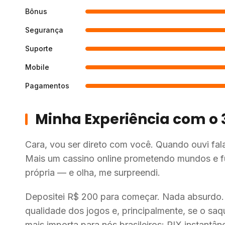
Bônus
Segurança
Suporte
Mobile
Pagamentos
Minha Experiência com o 
Cara, vou ser direto com você. Quando ouvi fala
Mais um cassino online prometendo mundos e fun
própria — e olha, me surpreendi.
Depositei R$ 200 para começar. Nada absurdo.
qualidade dos jogos e, principalmente, se o sa
mais importa para nós brasileiros: PIX instantâ