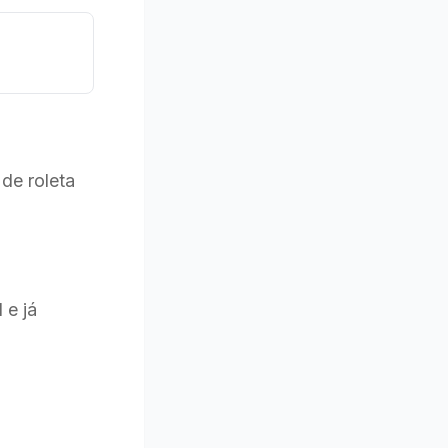
de roleta
 e já