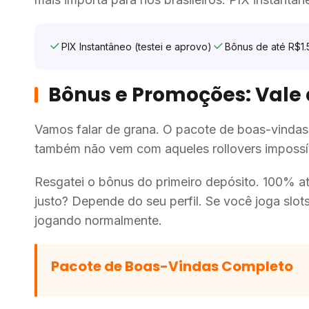
PIX Instantâneo (testei e aprovo)
Bônus de até R$1
Bônus e Promoções: Vale
Vamos falar de grana. O pacote de boas-vinda
também não vem com aqueles rollovers impossív
Resgatei o bônus do primeiro depósito. 100% at
justo? Depende do seu perfil. Se você joga sl
jogando normalmente.
Pacote de Boas-Vindas Completo