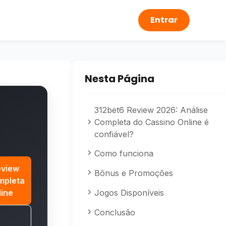
Entrar
Nesta Página
312bet6 Review 2026: Análise
5
Completa do Cassino Online é
confiável?
Como funciona
eview
Bônus e Promoções
mpleta
Jogos Disponíveis
line
Conclusão