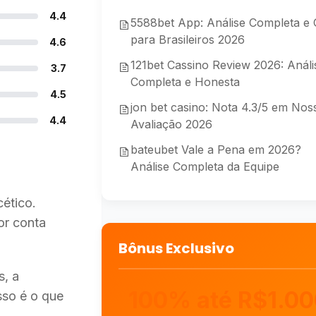
4.4
5588bet App: Análise Completa e 
para Brasileiros 2026
4.6
121bet Cassino Review 2026: Análi
3.7
Completa e Honesta
4.5
jon bet casino: Nota 4.3/5 em Nos
4.4
Avaliação 2026
bateubet Vale a Pena em 2026?
Análise Completa da Equipe
cético.
or conta
Bônus Exclusivo
s, a
100% até R$1.0
sso é o que