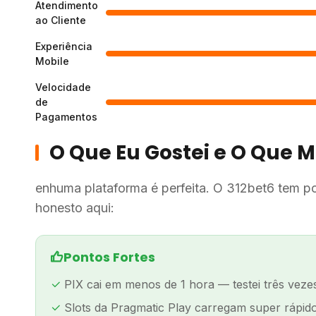
Atendimento
ao Cliente
Experiência
Mobile
Velocidade
de
Pagamentos
O Que Eu Gostei e O Que 
enhuma plataforma é perfeita. O 312bet6 tem p
honesto aqui:
Pontos Fortes
PIX cai em menos de 1 hora — testei três veze
Slots da Pragmatic Play carregam super rápid