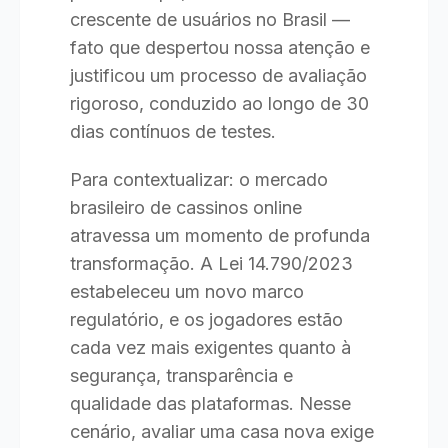
crescente de usuários no Brasil —
fato que despertou nossa atenção e
justificou um processo de avaliação
rigoroso, conduzido ao longo de 30
dias contínuos de testes.
Para contextualizar: o mercado
brasileiro de cassinos online
atravessa um momento de profunda
transformação. A Lei 14.790/2023
estabeleceu um novo marco
regulatório, e os jogadores estão
cada vez mais exigentes quanto à
segurança, transparência e
qualidade das plataformas. Nesse
cenário, avaliar uma casa nova exige