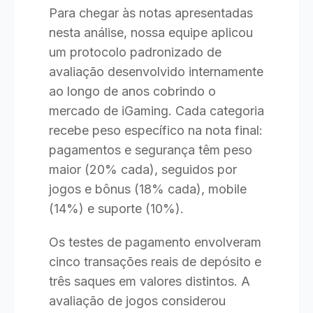
Para chegar às notas apresentadas
nesta análise, nossa equipe aplicou
um protocolo padronizado de
avaliação desenvolvido internamente
ao longo de anos cobrindo o
mercado de iGaming. Cada categoria
recebe peso específico na nota final:
pagamentos e segurança têm peso
maior (20% cada), seguidos por
jogos e bônus (18% cada), mobile
(14%) e suporte (10%).
Os testes de pagamento envolveram
cinco transações reais de depósito e
três saques em valores distintos. A
avaliação de jogos considerou