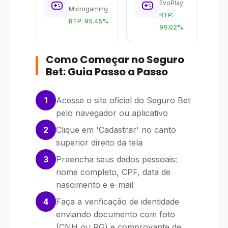
EvoPlay
Microgaming
RTP:
RTP: 95.45%
96.02%
Como Começar no Seguro
Bet: Guia Passo a Passo
1
Acesse o site oficial do Seguro Bet
pelo navegador ou aplicativo
2
Clique em 'Cadastrar' no canto
superior direito da tela
3
Preencha seus dados pessoais:
nome completo, CPF, data de
nascimento e e-mail
4
Faça a verificação de identidade
enviando documento com foto
(CNH ou RG) e comprovante de