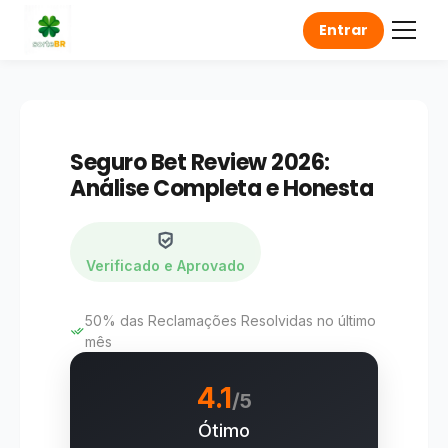
Entrar
Seguro Bet Review 2026:
Análise Completa e Honesta
Verificado e Aprovado
50% das Reclamações Resolvidas no último
mês
4.1
/5
Ótimo