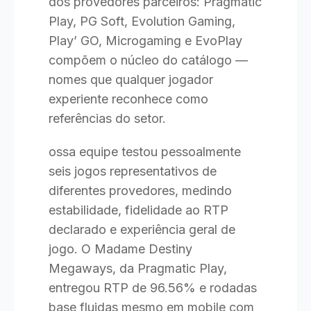
dos provedores parceiros: Pragmatic
Play, PG Soft, Evolution Gaming,
Play’ GO, Microgaming e EvoPlay
compõem o núcleo do catálogo —
nomes que qualquer jogador
experiente reconhece como
referências do setor.
ossa equipe testou pessoalmente
seis jogos representativos de
diferentes provedores, medindo
estabilidade, fidelidade ao RTP
declarado e experiência geral de
jogo. O Madame Destiny
Megaways, da Pragmatic Play,
entregou RTP de 96.56% e rodadas
base fluidas mesmo em mobile com