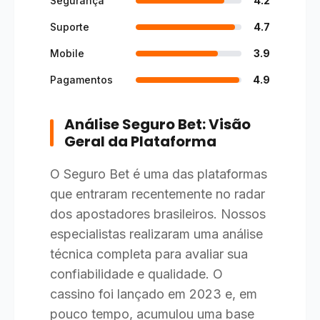
Segurança
4.2
Suporte
4.7
Mobile
3.9
Pagamentos
4.9
Análise Seguro Bet: Visão
Geral da Plataforma
O Seguro Bet é uma das plataformas
que entraram recentemente no radar
dos apostadores brasileiros. Nossos
especialistas realizaram uma análise
técnica completa para avaliar sua
confiabilidade e qualidade. O
cassino foi lançado em 2023 e, em
pouco tempo, acumulou uma base