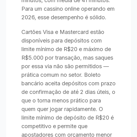
minutos, com média de 41 minutos.
Para um cassino online operando em
2026, esse desempenho é sólido.
Cartões Visa e Mastercard estão
disponíveis para depósitos com
limite mínimo de R$20 e máximo de
R$5.000 por transação, mas saques
por essa via não são permitidos —
prática comum no setor. Boleto
bancário aceita depósitos com prazo
de confirmação de até 2 dias úteis, o
que o torna menos prático para
quem quer jogar rapidamente. O
limite mínimo de depósito de R$20 é
competitivo e permite que
apostadores com orçamento menor