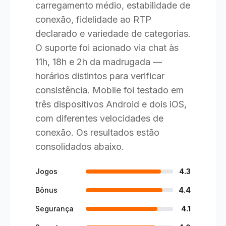
carregamento médio, estabilidade de
conexão, fidelidade ao RTP
declarado e variedade de categorias.
O suporte foi acionado via chat às
11h, 18h e 2h da madrugada —
horários distintos para verificar
consistência. Mobile foi testado em
três dispositivos Android e dois iOS,
com diferentes velocidades de
conexão. Os resultados estão
consolidados abaixo.
Jogos
4.3
Bônus
4.4
Segurança
4.1