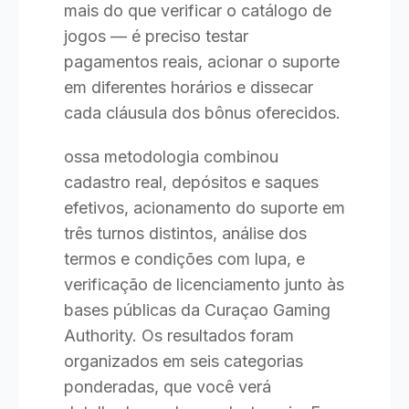
mais do que verificar o catálogo de
jogos — é preciso testar
pagamentos reais, acionar o suporte
em diferentes horários e dissecar
cada cláusula dos bônus oferecidos.
ossa metodologia combinou
cadastro real, depósitos e saques
efetivos, acionamento do suporte em
três turnos distintos, análise dos
termos e condições com lupa, e
verificação de licenciamento junto às
bases públicas da Curaçao Gaming
Authority. Os resultados foram
organizados em seis categorias
ponderadas, que você verá