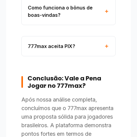
Como funciona o bônus de
boas-vindas?
777max aceita PIX?
Conclusão: Vale a Pena
Jogar no 777max?
Após nossa análise completa,
concluímos que o 777max apresenta
uma proposta sólida para jogadores
brasileiros. A plataforma demonstra
pontos fortes em termos de