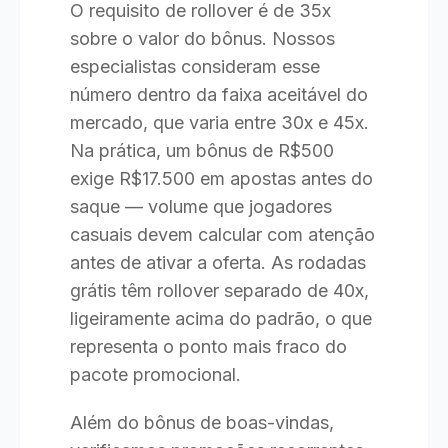
O requisito de rollover é de 35x
sobre o valor do bônus. Nossos
especialistas consideram esse
número dentro da faixa aceitável do
mercado, que varia entre 30x e 45x.
Na prática, um bônus de R$500
exige R$17.500 em apostas antes do
saque — volume que jogadores
casuais devem calcular com atenção
antes de ativar a oferta. As rodadas
grátis têm rollover separado de 40x,
ligeiramente acima do padrão, o que
representa o ponto mais fraco do
pacote promocional.
Além do bônus de boas-vindas,