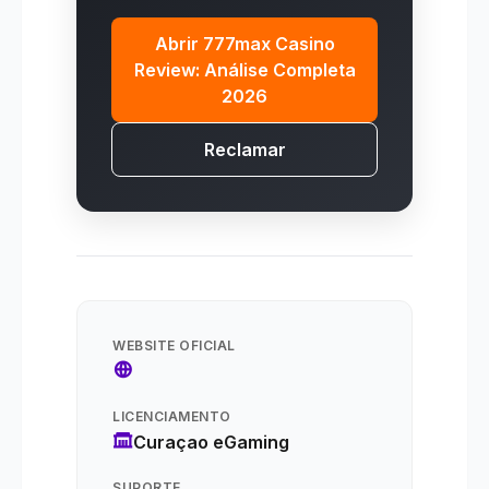
Abrir 777max Casino
Review: Análise Completa
2026
Reclamar
WEBSITE OFICIAL
LICENCIAMENTO
Curaçao eGaming
SUPORTE