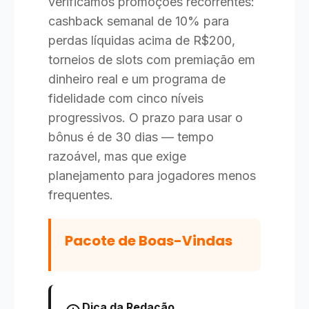
verificamos promoções recorrentes:
cashback semanal de 10% para
perdas líquidas acima de R$200,
torneios de slots com premiação em
dinheiro real e um programa de
fidelidade com cinco níveis
progressivos. O prazo para usar o
bônus é de 30 dias — tempo
razoável, mas que exige
planejamento para jogadores menos
frequentes.
Pacote de Boas-Vindas
Dica da Redação