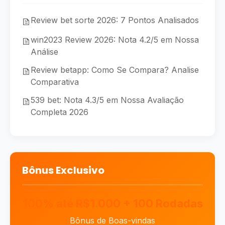
Review bet sorte 2026: 7 Pontos Analisados
win2023 Review 2026: Nota 4.2/5 em Nossa
Análise
Review betapp: Como Se Compara? Analise
Comparativa
539 bet: Nota 4.3/5 em Nossa Avaliação
Completa 2026
Bônus Exclusivo
100% até R$1.000 + 100 Rodadas
Bônus de Boas-vindas