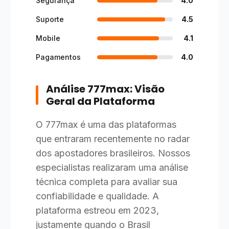
Segurança
4.0
Suporte
4.5
Mobile
4.1
Pagamentos
4.0
Análise 777max: Visão
Geral da Plataforma
O 777max é uma das plataformas
que entraram recentemente no radar
dos apostadores brasileiros. Nossos
especialistas realizaram uma análise
técnica completa para avaliar sua
confiabilidade e qualidade. A
plataforma estreou em 2023,
justamente quando o Brasil