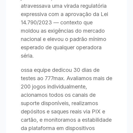
atravessava uma virada regulatória
expressiva com a aprovação da Lei
14.790/2023 — contexto que
moldou as exigências do mercado
nacional e elevou o padrão mínimo
esperado de qualquer operadora
séria.
ossa equipe dedicou 30 dias de
testes ao 777max. Avaliamos mais de
200 jogos individualmente,
acionamos todos os canais de
suporte disponíveis, realizamos
depósitos e saques reais via PIX e
cartão, e monitoramos a estabilidade
da plataforma em dispositivos