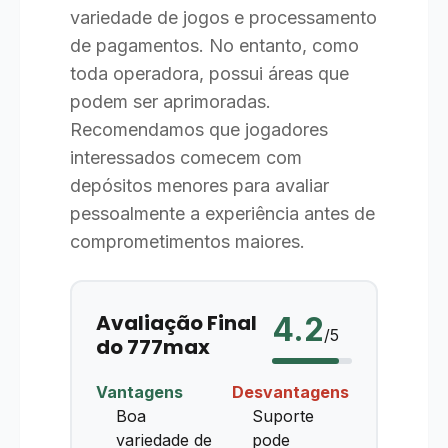
variedade de jogos e processamento
de pagamentos. No entanto, como
toda operadora, possui áreas que
podem ser aprimoradas.
Recomendamos que jogadores
interessados comecem com
depósitos menores para avaliar
pessoalmente a experiência antes de
comprometimentos maiores.
Avaliação Final
4.2
/5
do 777max
Vantagens
Desvantagens
Boa
Suporte
variedade de
pode