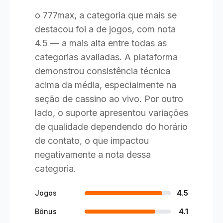
o 777max, a categoria que mais se
destacou foi a de jogos, com nota
4.5 — a mais alta entre todas as
categorias avaliadas. A plataforma
demonstrou consistência técnica
acima da média, especialmente na
seção de cassino ao vivo. Por outro
lado, o suporte apresentou variações
de qualidade dependendo do horário
de contato, o que impactou
negativamente a nota dessa
categoria.
Jogos
4.5
Bônus
4.1