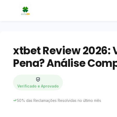
xtbet Review 2026: 
Pena? Análise Comp
Verificado e Aprovado
50% das Reclamações Resolvidas no último mês