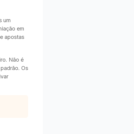
s um
emiação em
de apostas
iro. Não é
 padrão. Os
ivar