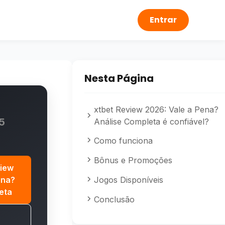
Entrar
Nesta Página
xtbet Review 2026: Vale a Pena?
5
Análise Completa é confiável?
Como funciona
Bônus e Promoções
view
Jogos Disponíveis
ena?
eta
Conclusão