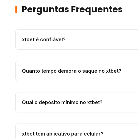
Perguntas Frequentes
xtbet é confiável?
Quanto tempo demora o saque no xtbet?
Qual o depósito mínimo no xtbet?
xtbet tem aplicativo para celular?