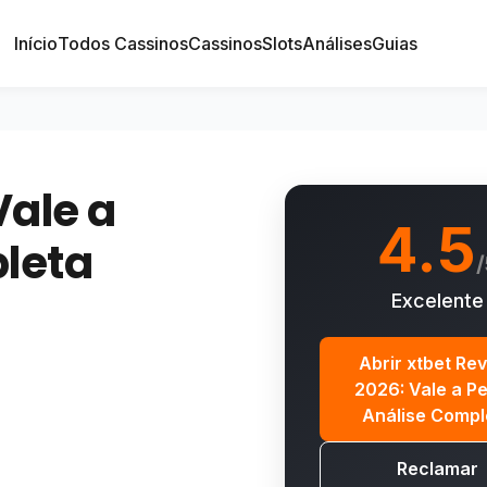
Início
Todos Cassinos
Cassinos
Slots
Análises
Guias
Vale a
4.5
leta
/
Excelente
Abrir xtbet Re
2026: Vale a P
Análise Compl
Reclamar