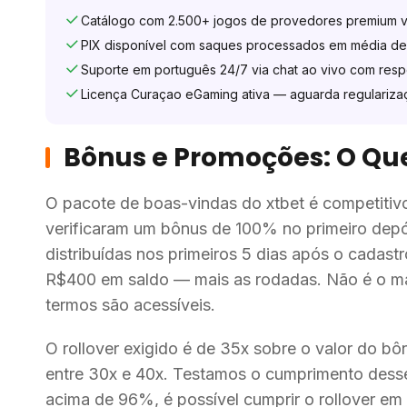
Catálogo com 2.500+ jogos de provedores premium v
PIX disponível com saques processados em média de
Suporte em português 24/7 via chat ao vivo com resp
Licença Curaçao eGaming ativa — aguarda regulariz
Bônus e Promoções: O Que
O pacote de boas-vindas do xtbet é competitiv
verificaram um bônus de 100% no primeiro depó
distribuídas nos primeiros 5 dias após o cada
R$400 em saldo — mais as rodadas. Não é o maio
termos são acessíveis.
O rollover exigido é de 35x sobre o valor do b
entre 30x e 40x. Testamos o cumprimento desses
acima de 96%, é possível cumprir o rollover 