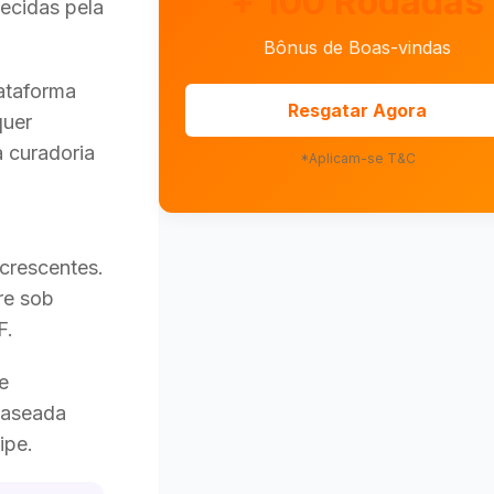
+ 100 Rodadas
ecidas pela
Bônus de Boas-vindas
ataforma
Resgatar Agora
quer
a curadoria
*Aplicam-se T&C
crescentes.
re sob
F.
e
baseada
ipe.