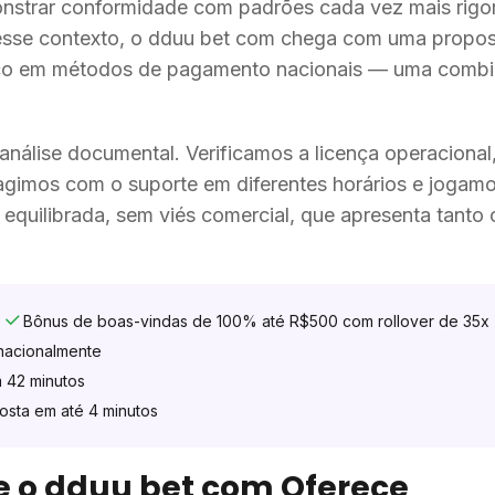
nstrar conformidade com padrões cada vez mais rigo
Nesse contexto, o dduu bet com chega com uma propo
 foco em métodos de pagamento nacionais — uma comb
nálise documental. Verificamos a licença operacional
agimos com o suporte em diferentes horários e jogamos
 equilibrada, sem viés comercial, que apresenta tanto
)
Bônus de boas-vindas de 100% até R$500 com rollover de 35x
rnacionalmente
 42 minutos
osta em até 4 minutos
e o dduu bet com Oferece