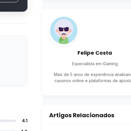
Felipe Costa
Especialista em iGaming
Mais de 5 anos de experiência analisa
cassinos online e plataformas de apost
Artigos Relacionados
4.1