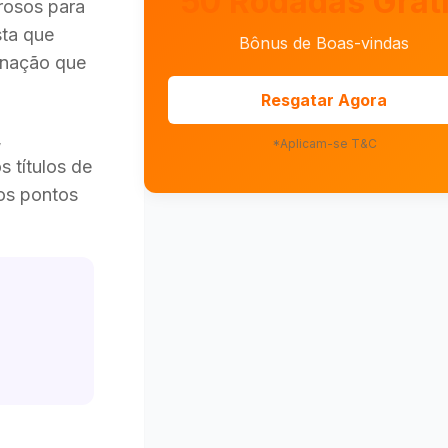
50 Rodadas Grát
rosos para
sta que
Bônus de Boas-vindas
inação que
Resgatar Agora
,
*Aplicam-se T&C
 títulos de
 os pontos