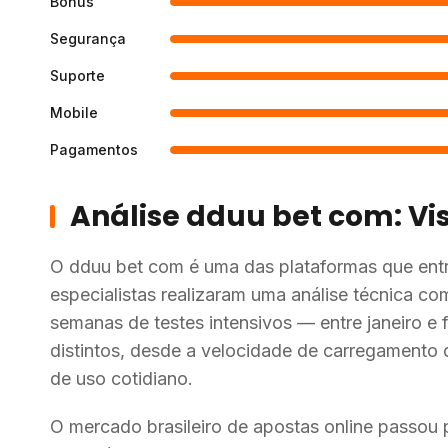
Bônus
Segurança
Suporte
Mobile
Pagamentos
Análise dduu bet com: Vi
O dduu bet com é uma das plataformas que entr
especialistas realizaram uma análise técnica com
semanas de testes intensivos — entre janeiro e 
distintos, desde a velocidade de carregamento 
de uso cotidiano.
O mercado brasileiro de apostas online passou 