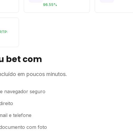
96.55%
RTP:
u bet com
ncluído em poucos minutos.
 de navegador seguro
ireito
ail e telefone
o documento com foto