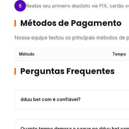
5
Realize seu primeiro depósito via PIX, cartão o
Métodos de Pagamento
Nossa equipe testou os principais métodos de 
Método
Tempo
Perguntas Frequentes
dduu bet com é confiável?
Quanto tempo demora o saque no dduu bet co