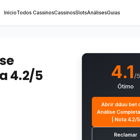
Início
Todos Cassinos
Cassinos
Slots
Análises
Guias
ise
4.1
a 4.2/5
/
Ótimo
Abrir dduu bet 
Análise Complet
| Nota 4.2/5
Reclamar