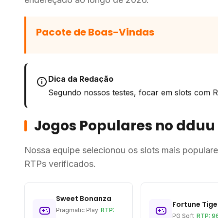
Pacote de Boas-Vindas
Dica da Redação
Segundo nossos testes, focar em slots com 
Jogos Populares no dduu
Nossa equipe selecionou os slots mais popular
RTPs verificados.
Sweet Bonanza
Fortune Tige
Pragmatic Play
RTP:
PG Soft
RTP: 9