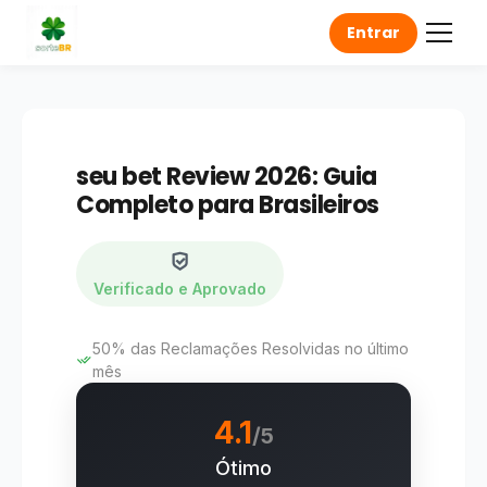
Entrar
seu bet Review 2026: Guia
Completo para Brasileiros
Verificado e Aprovado
50% das Reclamações Resolvidas no último
mês
4.1
/5
Ótimo