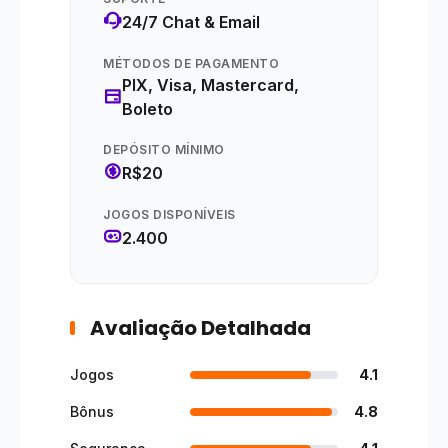
24/7 Chat & Email
MÉTODOS DE PAGAMENTO
PIX, Visa, Mastercard,
Boleto
DEPÓSITO MÍNIMO
R$20
JOGOS DISPONÍVEIS
2.400
Avaliação Detalhada
Jogos
4.1
Bônus
4.8