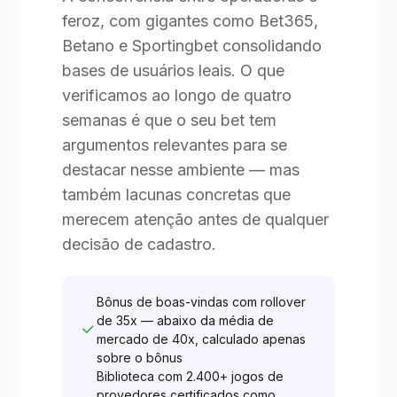
feroz, com gigantes como Bet365,
Betano e Sportingbet consolidando
bases de usuários leais. O que
verificamos ao longo de quatro
semanas é que o seu bet tem
argumentos relevantes para se
destacar nesse ambiente — mas
também lacunas concretas que
merecem atenção antes de qualquer
decisão de cadastro.
Bônus de boas-vindas com rollover
de 35x — abaixo da média de
mercado de 40x, calculado apenas
sobre o bônus
Biblioteca com 2.400+ jogos de
provedores certificados como