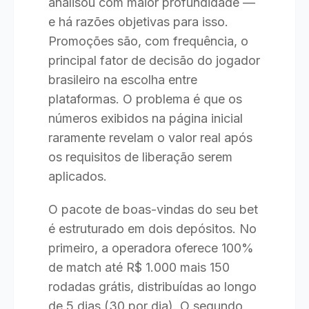
analisou com maior profundidade —
e há razões objetivas para isso.
Promoções são, com frequência, o
principal fator de decisão do jogador
brasileiro na escolha entre
plataformas. O problema é que os
números exibidos na página inicial
raramente revelam o valor real após
os requisitos de liberação serem
aplicados.
O pacote de boas-vindas do seu bet
é estruturado em dois depósitos. No
primeiro, a operadora oferece 100%
de match até R$ 1.000 mais 150
rodadas grátis, distribuídas ao longo
de 5 dias (30 por dia). O segundo