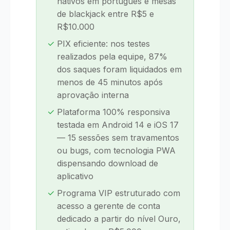
nativos em português e mesas
de blackjack entre R$5 e
R$10.000
PIX eficiente: nos testes
realizados pela equipe, 87%
dos saques foram liquidados em
menos de 45 minutos após
aprovação interna
Plataforma 100% responsiva
testada em Android 14 e iOS 17
— 15 sessões sem travamentos
ou bugs, com tecnologia PWA
dispensando download de
aplicativo
Programa VIP estruturado com
acesso a gerente de conta
dedicado a partir do nível Ouro,