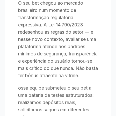
O seu bet chegou ao mercado
brasileiro num momento de
transformação regulatória
expressiva. A Lei 14.790/2023
redesenhou as regras do setor — e
nesse novo contexto, avaliar se uma
plataforma atende aos padrões
mínimos de segurança, transparência
e experiência do usuário tornou-se
mais crítico do que nunca. Não basta
ter bônus atraente na vitrine.
ossa equipe submeteu o seu bet a
uma bateria de testes estruturados:
realizamos depósitos reais,
solicitamos saques em diferentes