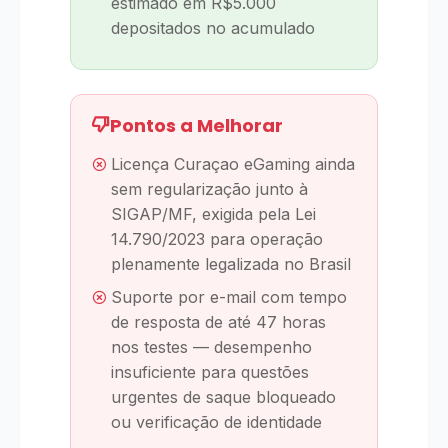
estimado em R$5.000
depositados no acumulado
Pontos a Melhorar
Licença Curaçao eGaming ainda
sem regularização junto à
SIGAP/MF, exigida pela Lei
14.790/2023 para operação
plenamente legalizada no Brasil
Suporte por e-mail com tempo
de resposta de até 47 horas
nos testes — desempenho
insuficiente para questões
urgentes de saque bloqueado
ou verificação de identidade