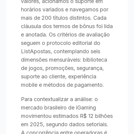
valores, acionamos o suporte em
horários variados e navegamos por
mais de 200 títulos distintos. Cada
cláusula dos termos de bônus foi lida
e anotada. Os critérios de avaliação
seguem o protocolo editorial do
ListApostas, contemplando seis
dimensões mensuráveis: biblioteca
de jogos, promoções, segurança,
suporte ao cliente, experiência
mobile e métodos de pagamento.
Para contextualizar a análise: o
mercado brasileiro de iGaming
movimentou estimados R$ 12 bilhões
em 2025, segundo dados setoriais.
A concorrência entre operadoras é