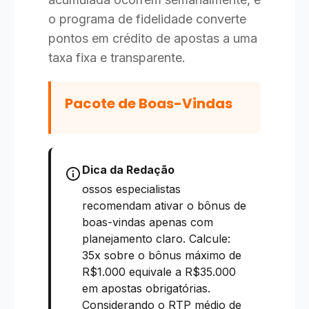
o programa de fidelidade converte
pontos em crédito de apostas a uma
taxa fixa e transparente.
Pacote de Boas-Vindas
Dica da Redação
ossos especialistas
recomendam ativar o bônus de
boas-vindas apenas com
planejamento claro. Calcule:
35x sobre o bônus máximo de
R$1.000 equivale a R$35.000
em apostas obrigatórias.
Considerando o RTP médio de