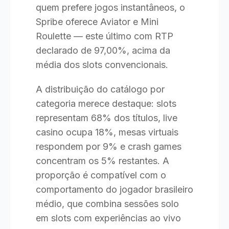
quem prefere jogos instantâneos, o
Spribe oferece Aviator e Mini
Roulette — este último com RTP
declarado de 97,00%, acima da
média dos slots convencionais.
A distribuição do catálogo por
categoria merece destaque: slots
representam 68% dos títulos, live
casino ocupa 18%, mesas virtuais
respondem por 9% e crash games
concentram os 5% restantes. A
proporção é compatível com o
comportamento do jogador brasileiro
médio, que combina sessões solo
em slots com experiências ao vivo