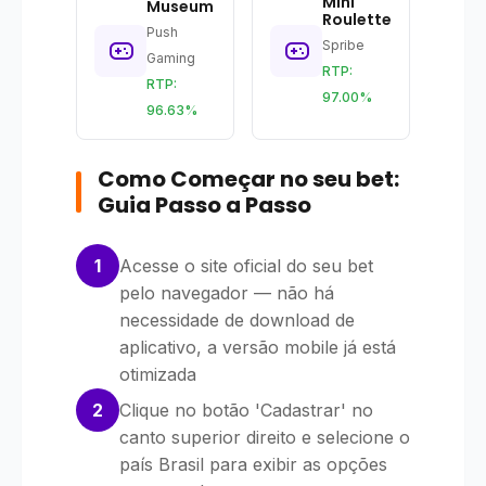
Mini
Museum
Roulette
Push
Spribe
Gaming
RTP:
RTP:
97.00%
96.63%
Como Começar no seu bet:
Guia Passo a Passo
1
Acesse o site oficial do seu bet
pelo navegador — não há
necessidade de download de
aplicativo, a versão mobile já está
otimizada
2
Clique no botão 'Cadastrar' no
canto superior direito e selecione o
país Brasil para exibir as opções