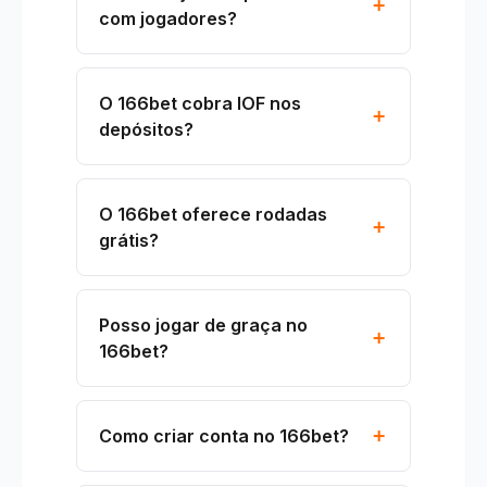
com jogadores?
O 166bet cobra IOF nos
depósitos?
O 166bet oferece rodadas
grátis?
Posso jogar de graça no
166bet?
Como criar conta no 166bet?