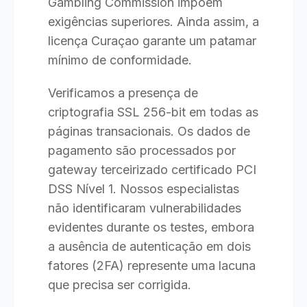
Gambling Commission impõem
exigências superiores. Ainda assim, a
licença Curaçao garante um patamar
mínimo de conformidade.
Verificamos a presença de
criptografia SSL 256-bit em todas as
páginas transacionais. Os dados de
pagamento são processados por
gateway terceirizado certificado PCI
DSS Nível 1. Nossos especialistas
não identificaram vulnerabilidades
evidentes durante os testes, embora
a ausência de autenticação em dois
fatores (2FA) represente uma lacuna
que precisa ser corrigida.