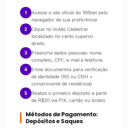
1
Acesse o site oficial do 166bet pelo
navegador de sua preferência
2
Clique no botão Cadastrar
localizado no canto superior
direito
3
Preencha dados pessoais: nome
completo, CPF, e-mail e telefone
4
Envie documentos para verificação
de identidade (RG ou CNH +
comprovante de residência)
5
Realize o primeiro depósito a partir
de R$20 via PIX, cartão ou boleto
Métodos de Pagamento:
Depósitos e Saques