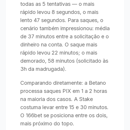
todas as 5 tentativas — o mais
rápido levou 8 segundos, o mais
lento 47 segundos. Para saques, o
cenário também impressionou: média
de 37 minutos entre a solicitação e o
dinheiro na conta. O saque mais
rápido levou 22 minutos; o mais
demorado, 58 minutos (solicitado às
3h da madrugada).
Comparando diretamente: a Betano
processa saques PIX em 1 a 2 horas
na maioria dos casos. A Stake
costuma levar entre 15 e 30 minutos.
O 166bet se posiciona entre os dois,
mais próximo do topo.