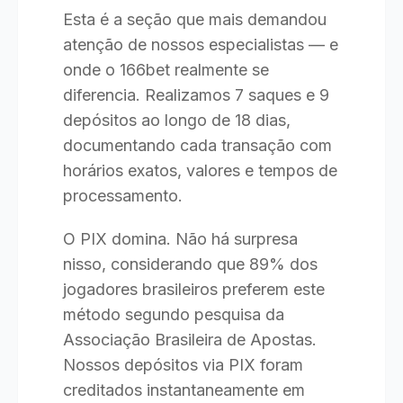
Esta é a seção que mais demandou
atenção de nossos especialistas — e
onde o 166bet realmente se
diferencia. Realizamos 7 saques e 9
depósitos ao longo de 18 dias,
documentando cada transação com
horários exatos, valores e tempos de
processamento.
O PIX domina. Não há surpresa
nisso, considerando que 89% dos
jogadores brasileiros preferem este
método segundo pesquisa da
Associação Brasileira de Apostas.
Nossos depósitos via PIX foram
creditados instantaneamente em