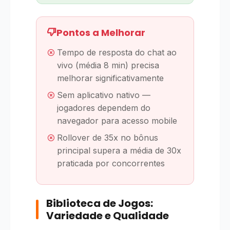
Pontos a Melhorar
Tempo de resposta do chat ao
vivo (média 8 min) precisa
melhorar significativamente
Sem aplicativo nativo —
jogadores dependem do
navegador para acesso mobile
Rollover de 35x no bônus
principal supera a média de 30x
praticada por concorrentes
Biblioteca de Jogos:
Variedade e Qualidade