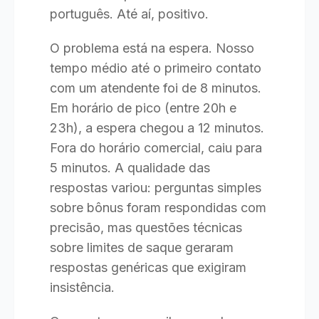
português. Até aí, positivo.
O problema está na espera. Nosso
tempo médio até o primeiro contato
com um atendente foi de 8 minutos.
Em horário de pico (entre 20h e
23h), a espera chegou a 12 minutos.
Fora do horário comercial, caiu para
5 minutos. A qualidade das
respostas variou: perguntas simples
sobre bônus foram respondidas com
precisão, mas questões técnicas
sobre limites de saque geraram
respostas genéricas que exigiram
insistência.