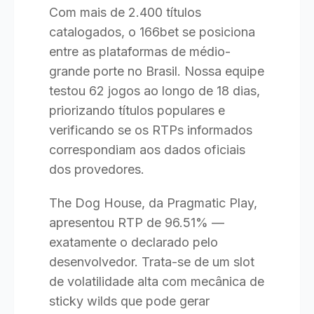
Com mais de 2.400 títulos
catalogados, o 166bet se posiciona
entre as plataformas de médio-
grande porte no Brasil. Nossa equipe
testou 62 jogos ao longo de 18 dias,
priorizando títulos populares e
verificando se os RTPs informados
correspondiam aos dados oficiais
dos provedores.
The Dog House, da Pragmatic Play,
apresentou RTP de 96.51% —
exatamente o declarado pelo
desenvolvedor. Trata-se de um slot
de volatilidade alta com mecânica de
sticky wilds que pode gerar