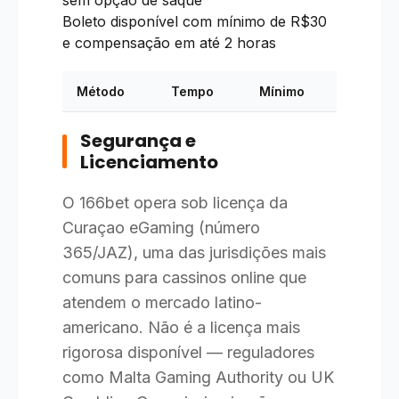
sem opção de saque
Boleto disponível com mínimo de R$30
e compensação em até 2 horas
Método
Tempo
Mínimo
Segurança e
Licenciamento
O 166bet opera sob licença da
Curaçao eGaming (número
365/JAZ), uma das jurisdições mais
comuns para cassinos online que
atendem o mercado latino-
americano. Não é a licença mais
rigorosa disponível — reguladores
como Malta Gaming Authority ou UK