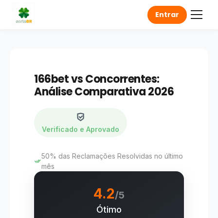
Entrar
166bet vs Concorrentes:
Análise Comparativa 2026
Verificado e Aprovado
50% das Reclamações Resolvidas no último
mês
4.2
/5
Ótimo