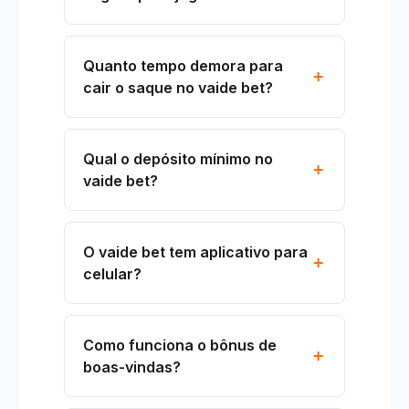
Quanto tempo demora para
cair o saque no vaide bet?
Qual o depósito mínimo no
vaide bet?
O vaide bet tem aplicativo para
celular?
Como funciona o bônus de
boas-vindas?