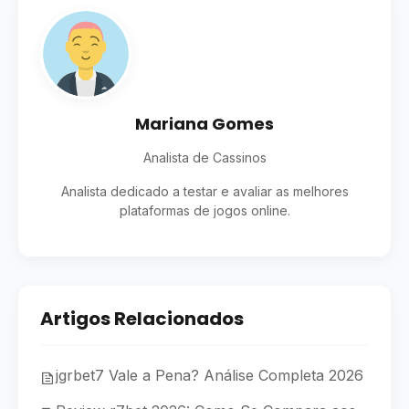
Mariana Gomes
Analista de Cassinos
Analista dedicado a testar e avaliar as melhores
plataformas de jogos online.
Artigos Relacionados
jgrbet7 Vale a Pena? Análise Completa 2026