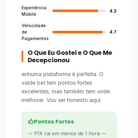
Experiência
4.3
Mobile
Velocidade
de
4.7
Pagamentos
O Que Eu Gostei e O Que Me
Decepcionou
enhuma plataforma é perfeita. O
vaide bet tem pontos fortes
excelentes, mas também tem onde
melhorar. Vou ser honesto aqui:
Pontos Fortes
PIX cai em menos de 1 hora —