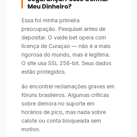
Meu Dinheiro?
Essa foi minha primeira
preocupação. Pesquisei antes de
depositar. O vaide bet opera com
licença de Curaçao — não é a mais
rigorosa do mundo, mas é legítima.
O site usa SSL 256-bit. Seus dados
estão protegidos.
ão encontrei reclamações graves em
fóruns brasileiros. Algumas críticas
sobre demora no suporte em
horários de pico, mas nada sobre
calote ou conta bloqueada sem
motivo.