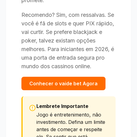
promete.
Recomendo? Sim, com ressalvas. Se
você é fã de slots e quer PIX rápido,
vai curtir. Se prefere blackjack e
poker, talvez existam opções
melhores. Para iniciantes em 2026, é
uma porta de entrada segura pro
mundo dos cassinos online.
Conhecer o vaide bet Agora
Lembrete Importante
Jogo é entretenimento, não
investimento. Defina um limite
antes de começar e respeite
ele. Se sentir que está