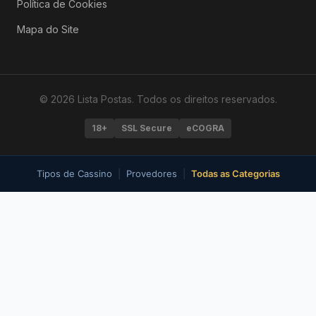
Política de Cookies
Mapa do Site
© 2026 Lista Postas. Todos os direitos reservados.
18+
SSL Secure
eCOGRA
Tipos de Cassino
|
Provedores
|
Todas as Categorias