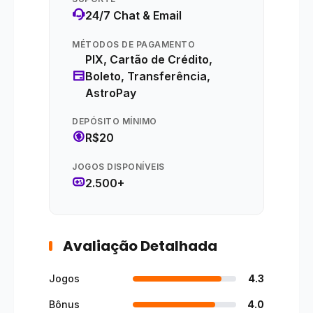
24/7 Chat & Email
MÉTODOS DE PAGAMENTO
PIX, Cartão de Crédito,
Boleto, Transferência,
AstroPay
DEPÓSITO MÍNIMO
R$20
JOGOS DISPONÍVEIS
2.500+
Avaliação Detalhada
Jogos
4.3
Bônus
4.0