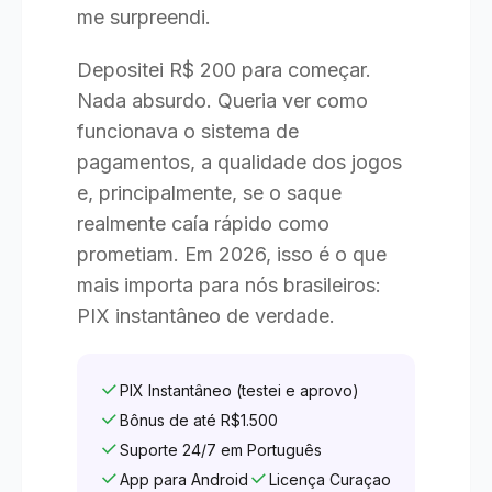
me surpreendi.
Depositei R$ 200 para começar.
Nada absurdo. Queria ver como
funcionava o sistema de
pagamentos, a qualidade dos jogos
e, principalmente, se o saque
realmente caía rápido como
prometiam. Em 2026, isso é o que
mais importa para nós brasileiros:
PIX instantâneo de verdade.
PIX Instantâneo (testei e aprovo)
Bônus de até R$1.500
Suporte 24/7 em Português
App para Android
Licença Curaçao