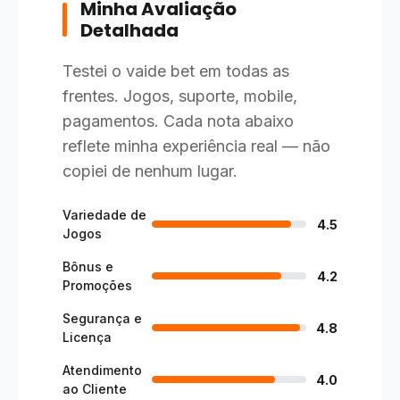
Minha Avaliação
Detalhada
Testei o vaide bet em todas as
frentes. Jogos, suporte, mobile,
pagamentos. Cada nota abaixo
reflete minha experiência real — não
copiei de nenhum lugar.
Variedade de
4.5
Jogos
Bônus e
4.2
Promoções
Segurança e
4.8
Licença
Atendimento
4.0
ao Cliente