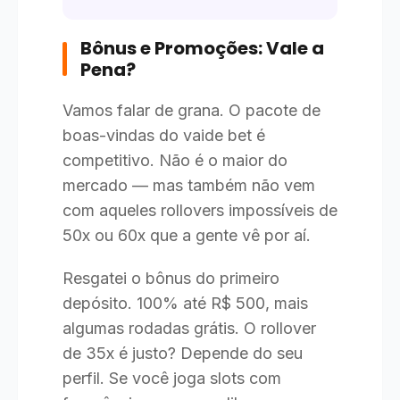
Bônus e Promoções: Vale a
Pena?
Vamos falar de grana. O pacote de
boas-vindas do vaide bet é
competitivo. Não é o maior do
mercado — mas também não vem
com aqueles rollovers impossíveis de
50x ou 60x que a gente vê por aí.
Resgatei o bônus do primeiro
depósito. 100% até R$ 500, mais
algumas rodadas grátis. O rollover
de 35x é justo? Depende do seu
perfil. Se você joga slots com