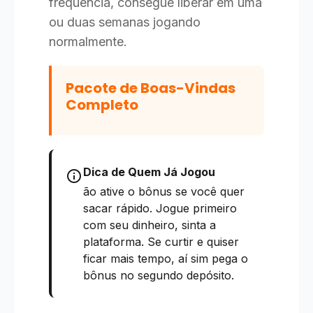
frequência, consegue liberar em uma
ou duas semanas jogando
normalmente.
Pacote de Boas-Vindas
Completo
Dica de Quem Já Jogou
ão ative o bônus se você quer
sacar rápido. Jogue primeiro
com seu dinheiro, sinta a
plataforma. Se curtir e quiser
ficar mais tempo, aí sim pega o
bônus no segundo depósito.