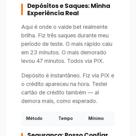
Depósitos e Saques: Minha
Experiência Real
Aqui é onde o vaide bet realmente
brilha. Fiz três saques durante meu
período de teste. O mais rápido caiu
em 23 minutos. O mais demorado
levou 47 minutos. Todos via PIX.
Depósito é instantâneo. Fiz via PIX e
o crédito apareceu na hora. Testei
cartão de crédito também — aí
demora mais, como esperado.
Método
Tempo
Mínimo
Segurança: Posso Confiar