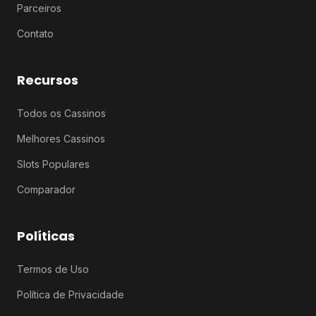
Parceiros
Contato
Recursos
Todos os Cassinos
Melhores Cassinos
Slots Populares
Comparador
Políticas
Termos de Uso
Política de Privacidade