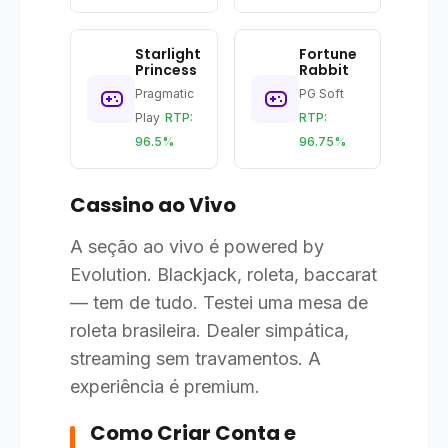
Starlight
Fortune
Princess
Rabbit
Pragmatic
PG Soft
Play
RTP:
RTP:
96.5%
96.75%
Cassino ao Vivo
A seção ao vivo é powered by
Evolution. Blackjack, roleta, baccarat
— tem de tudo. Testei uma mesa de
roleta brasileira. Dealer simpática,
streaming sem travamentos. A
experiência é premium.
Como Criar Conta e