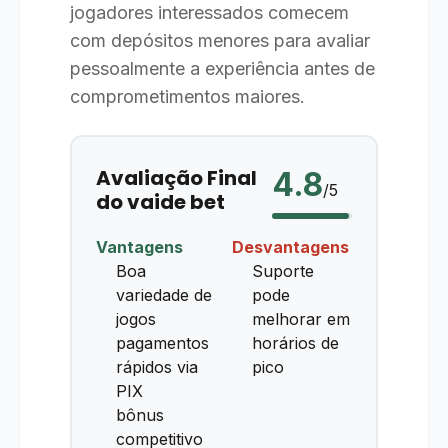
jogadores interessados comecem
com depósitos menores para avaliar
pessoalmente a experiência antes de
comprometimentos maiores.
Avaliação Final
4.8
/5
do vaide bet
Vantagens
Desvantagens
Boa
Suporte
variedade de
pode
jogos
melhorar em
pagamentos
horários de
rápidos via
pico
PIX
bônus
competitivo