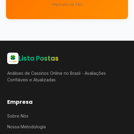
*Aplicam-se T&C
Lista Postas
Análises de Cassinos Online no Brasil - Avaliações
Confiáveis e Atualizadas
Empresa
Sobre Nós
Nossa Metodologia