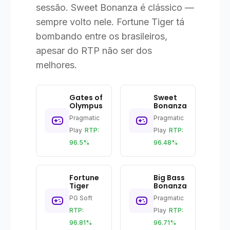
sessão. Sweet Bonanza é clássico —
sempre volto nele. Fortune Tiger tá
bombando entre os brasileiros,
apesar do RTP não ser dos
melhores.
Gates of
Sweet
Olympus
Bonanza
Pragmatic
Pragmatic
Play
RTP:
Play
RTP:
96.5%
96.48%
Fortune
Big Bass
Tiger
Bonanza
PG Soft
Pragmatic
RTP:
Play
RTP:
96.81%
96.71%