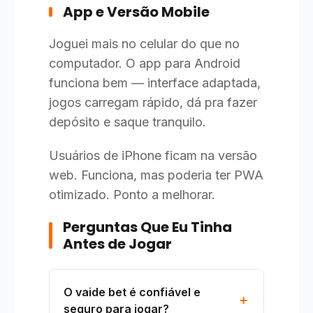
App e Versão Mobile
Joguei mais no celular do que no
computador. O app para Android
funciona bem — interface adaptada,
jogos carregam rápido, dá pra fazer
depósito e saque tranquilo.
Usuários de iPhone ficam na versão
web. Funciona, mas poderia ter PWA
otimizado. Ponto a melhorar.
Perguntas Que Eu Tinha
Antes de Jogar
O vaide bet é confiável e
seguro para jogar?