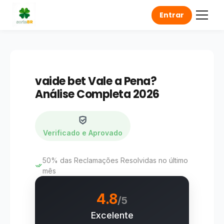
Entrar
vaide bet Vale a Pena?
Análise Completa 2026
Verificado e Aprovado
50% das Reclamações Resolvidas no último
mês
4.8
/5
Excelente