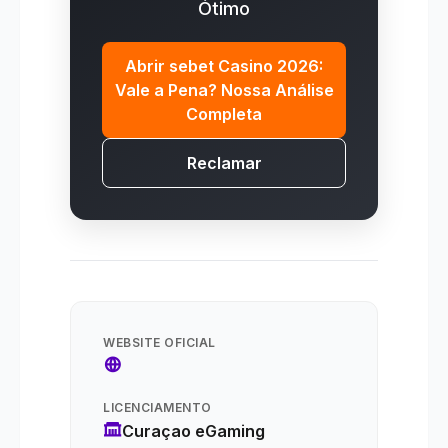
Ótimo
Abrir sebet Casino 2026:
Vale a Pena? Nossa Análise
Completa
Reclamar
WEBSITE OFICIAL
LICENCIAMENTO
Curaçao eGaming