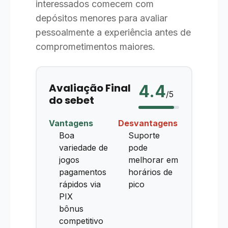
interessados comecem com
depósitos menores para avaliar
pessoalmente a experiência antes de
comprometimentos maiores.
Avaliação Final
4.4
/5
do sebet
Vantagens
Desvantagens
Boa
Suporte
variedade de
pode
jogos
melhorar em
pagamentos
horários de
rápidos via
pico
PIX
bônus
competitivo