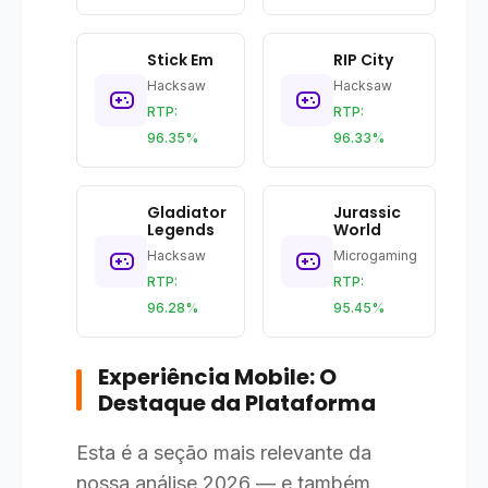
Stick Em
RIP City
Hacksaw
Hacksaw
RTP:
RTP:
96.35%
96.33%
Gladiator
Jurassic
Legends
World
Hacksaw
Microgaming
RTP:
RTP:
96.28%
95.45%
Experiência Mobile: O
Destaque da Plataforma
Esta é a seção mais relevante da
nossa análise 2026 — e também