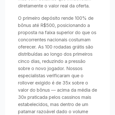
diretamente o valor real da oferta.
O primeiro depósito rende 100% de
bônus até R$500, posicionando a
proposta na faixa superior do que os
concorrentes nacionais costumam
oferecer. As 100 rodadas grátis são
distribuídas ao longo dos primeiros
cinco dias, reduzindo a pressão
sobre o novo jogador. Nossos
especialistas verificaram que o
rollover exigido é de 35x sobre o
valor do bônus — acima da média de
30x praticada pelos cassinos mais
estabelecidos, mas dentro de um
patamar razoável dado o volume