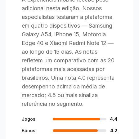
adicional nesta edição. Nossos
especialistas testaram a plataforma
em quatro dispositivos — Samsung
Galaxy A54, iPhone 15, Motorola
Edge 40 e Xiaomi Redmi Note 12 —
ao longo de 15 dias. As notas
refletem um comparativo com as 20
plataformas mais acessadas por
brasileiros. Uma nota 4.0 representa
desempenho acima da média de
mercado; 4.5 ou mais sinaliza
referência no segmento.
Jogos
4.4
Bônus
4.2