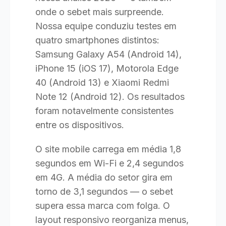
onde o sebet mais surpreende.
Nossa equipe conduziu testes em
quatro smartphones distintos:
Samsung Galaxy A54 (Android 14),
iPhone 15 (iOS 17), Motorola Edge
40 (Android 13) e Xiaomi Redmi
Note 12 (Android 12). Os resultados
foram notavelmente consistentes
entre os dispositivos.
O site mobile carrega em média 1,8
segundos em Wi-Fi e 2,4 segundos
em 4G. A média do setor gira em
torno de 3,1 segundos — o sebet
supera essa marca com folga. O
layout responsivo reorganiza menus,