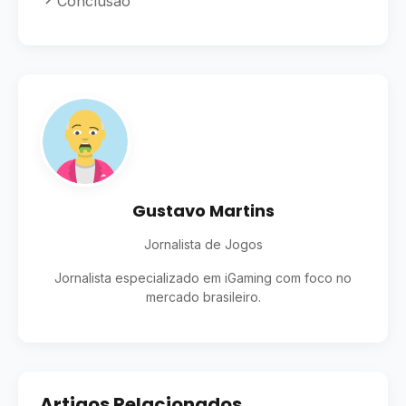
Conclusão
Gustavo Martins
Jornalista de Jogos
Jornalista especializado em iGaming com foco no
mercado brasileiro.
Artigos Relacionados