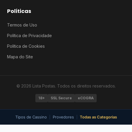
Políticas
Termos de Uso
Política de Privacidade
Política de Cookies
Mapa do Site
© 2026 Lista Postas. Todos os direitos reservados.
18+
SSL Secure
eCOGRA
Tipos de Cassino
|
Provedores
|
Todas as Categorias