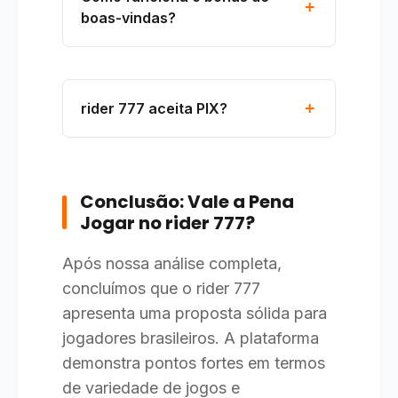
boas-vindas?
rider 777 aceita PIX?
Conclusão: Vale a Pena
Jogar no rider 777?
Após nossa análise completa,
concluímos que o rider 777
apresenta uma proposta sólida para
jogadores brasileiros. A plataforma
demonstra pontos fortes em termos
de variedade de jogos e