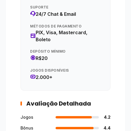
SUPORTE
24/7 Chat & Email
MÉTODOS DE PAGAMENTO
PIX, Visa, Mastercard,
Boleto
DEPÓSITO MÍNIMO
R$20
JOGOS DISPONÍVEIS
2.000+
Avaliação Detalhada
Jogos
4.2
Bônus
4.4