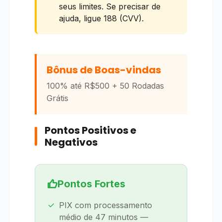
seus limites. Se precisar de
ajuda, ligue 188 (CVV).
Bônus de Boas-vindas
100% até R$500 + 50 Rodadas
Grátis
Pontos Positivos e
Negativos
Pontos Fortes
PIX com processamento
médio de 47 minutos —