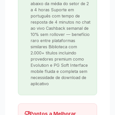
abaixo da média do setor de 2
a 4 horas Suporte em
português com tempo de
resposta de 4 minutos no chat
ao vivo Cashback semanal de
10% sem rollover — benefício
raro entre plataformas
similares Biblioteca com
2.000+ títulos incluindo
provedores premium como
Evolution e PG Soft Interface
mobile fluida e completa sem
necessidade de download de
aplicativo
Pontos a Melhorar