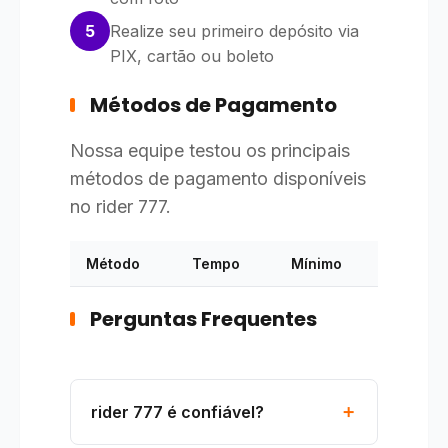
5
Realize seu primeiro depósito via
PIX, cartão ou boleto
Métodos de Pagamento
Nossa equipe testou os principais
métodos de pagamento disponíveis
no rider 777.
Método
Tempo
Mínimo
Perguntas Frequentes
rider 777 é confiável?