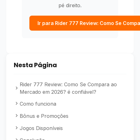
pé direito.
Ir para Rider 777 Review: Como Se Com
Nesta Página
Rider 777 Review: Como Se Compara ao
Mercado em 2026? é confiável?
Como funciona
Bônus e Promoções
Jogos Disponíveis