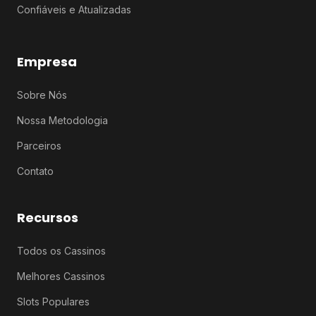
Confiáveis e Atualizadas
Empresa
Sobre Nós
Nossa Metodologia
Parceiros
Contato
Recursos
Todos os Cassinos
Melhores Cassinos
Slots Populares