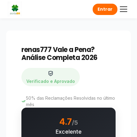
Entrar
renas777 Vale a Pena?
Análise Completa 2026
Verificado e Aprovado
50% das Reclamações Resolvidas no último
mês
4.7
/5
Excelente