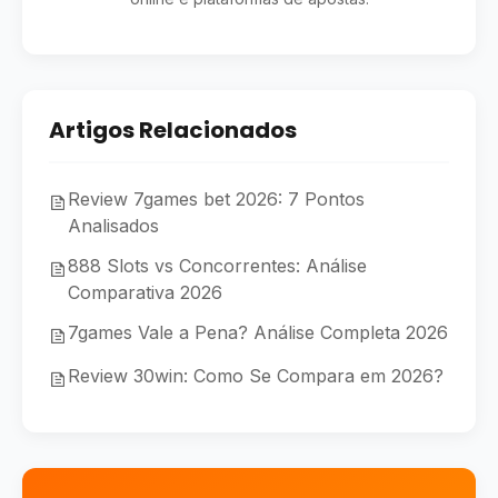
Artigos Relacionados
Review 7games bet 2026: 7 Pontos
Analisados
888 Slots vs Concorrentes: Análise
Comparativa 2026
7games Vale a Pena? Análise Completa 2026
Review 30win: Como Se Compara em 2026?