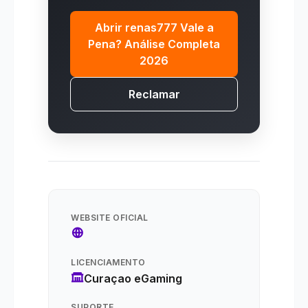
Abrir renas777 Vale a
Pena? Análise Completa
2026
Reclamar
WEBSITE OFICIAL
LICENCIAMENTO
Curaçao eGaming
SUPORTE