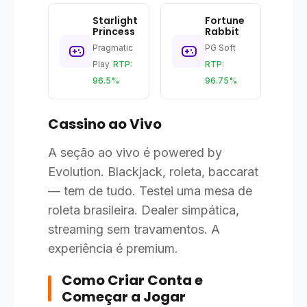
Starlight
Fortune
Princess
Rabbit
Pragmatic
PG Soft
Play
RTP:
RTP:
96.5%
96.75%
Cassino ao Vivo
A seção ao vivo é powered by
Evolution. Blackjack, roleta, baccarat
— tem de tudo. Testei uma mesa de
roleta brasileira. Dealer simpática,
streaming sem travamentos. A
experiência é premium.
Como Criar Conta e
Começar a Jogar