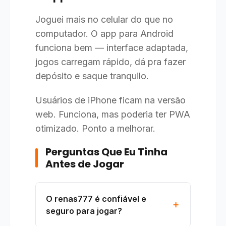
Joguei mais no celular do que no
computador. O app para Android
funciona bem — interface adaptada,
jogos carregam rápido, dá pra fazer
depósito e saque tranquilo.
Usuários de iPhone ficam na versão
web. Funciona, mas poderia ter PWA
otimizado. Ponto a melhorar.
Perguntas Que Eu Tinha
Antes de Jogar
O renas777 é confiável e
seguro para jogar?