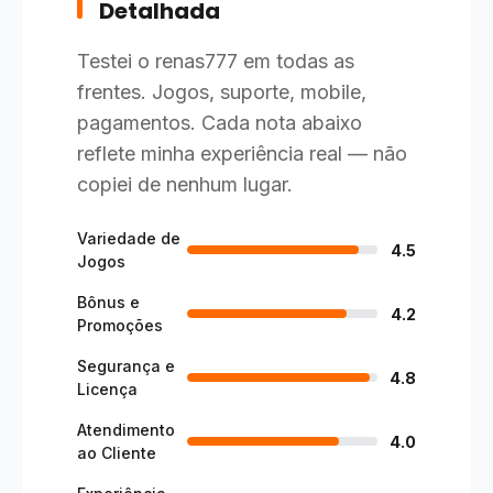
Detalhada
Testei o renas777 em todas as
frentes. Jogos, suporte, mobile,
pagamentos. Cada nota abaixo
reflete minha experiência real — não
copiei de nenhum lugar.
Variedade de
4.5
Jogos
Bônus e
4.2
Promoções
Segurança e
4.8
Licença
Atendimento
4.0
ao Cliente