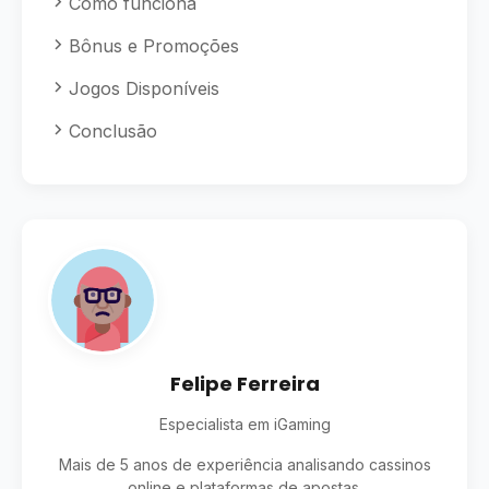
Como funciona
Bônus e Promoções
Jogos Disponíveis
Conclusão
Felipe Ferreira
Especialista em iGaming
Mais de 5 anos de experiência analisando cassinos
online e plataformas de apostas.