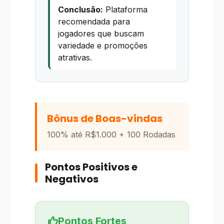
Conclusão:
Plataforma
recomendada para
jogadores que buscam
variedade e promoções
atrativas.
Bônus de Boas-vindas
100% até R$1.000 + 100 Rodadas
Pontos Positivos e
Negativos
Pontos Fortes