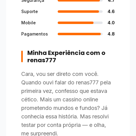
Segurança
4.7
Suporte
4.6
Mobile
4.0
Pagamentos
4.8
Minha Experiência com o
renas777
Cara, vou ser direto com você.
Quando ouvi falar do renas777 pela
primeira vez, confesso que estava
cético. Mais um cassino online
prometendo mundos e fundos? Já
conhecia essa história. Mas resolvi
testar por conta própria — e olha,
me surpreendi.