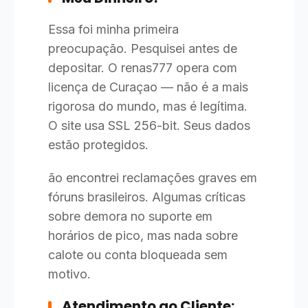
Essa foi minha primeira
preocupação. Pesquisei antes de
depositar. O renas777 opera com
licença de Curaçao — não é a mais
rigorosa do mundo, mas é legítima.
O site usa SSL 256-bit. Seus dados
estão protegidos.
ão encontrei reclamações graves em
fóruns brasileiros. Algumas críticas
sobre demora no suporte em
horários de pico, mas nada sobre
calote ou conta bloqueada sem
motivo.
Atendimento ao Cliente: