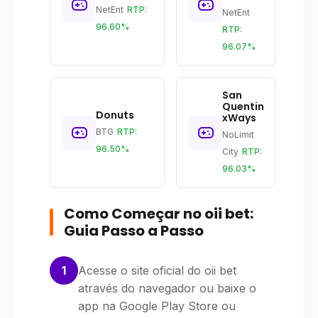
NetEnt
RTP:
NetEnt
96.60%
RTP:
96.07%
San
Quentin
Donuts
xWays
BTG
RTP:
NoLimit
96.50%
City
RTP:
96.03%
Como Começar no oii bet:
Guia Passo a Passo
1
Acesse o site oficial do oii bet
através do navegador ou baixe o
app na Google Play Store ou