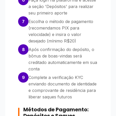
6
Faça login na plataforma e acesse
a seção 'Depósitos' para realizar
seu primeiro aporte
7
Escolha o método de pagamento
(recomendamos PIX para
velocidade) e insira o valor
desejado (mínimo R$20)
8
Após confirmação do depósito, o
bônus de boas-vindas será
creditado automaticamente em sua
conta
9
Complete a verificação KYC
enviando documento de identidade
e comprovante de residência para
liberar saques futuros
Métodos de Pagamento:
Depósitos e Saques