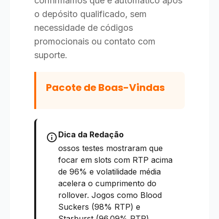
confirmamos que é automático após
o depósito qualificado, sem
necessidade de códigos
promocionais ou contato com
suporte.
Pacote de Boas-Vindas
Dica da Redação
ossos testes mostraram que
focar em slots com RTP acima
de 96% e volatilidade média
acelera o cumprimento do
rollover. Jogos como Blood
Suckers (98% RTP) e
Starburst (96.09% RTP)