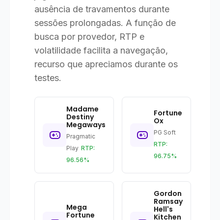
ausência de travamentos durante
sessões prolongadas. A função de
busca por provedor, RTP e
volatilidade facilita a navegação,
recurso que apreciamos durante os
testes.
Madame
Fortune
Destiny
Ox
Megaways
PG Soft
Pragmatic
RTP:
Play
RTP:
96.75%
96.56%
Gordon
Ramsay
Mega
Hell's
Fortune
Kitchen