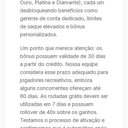
Ouro, Platina e Diamante), cada um
desbloqueando benefícios como
gerente de conta dedicado, limites
de saque elevados e bônus
personalizados.
Um ponto que merece atenção: os
bônus possuem validade de 30 dias
a partir do crédito. Nossa equipe
considera esse prazo adequado para
jogadores recreativos, embora
alguns concorrentes ofereçam até
60 dias. As rodadas grátis devem ser
utilizadas em 7 dias e possuem
rollover de 40x sobre os ganhos.
Testamos o processo de ativação e