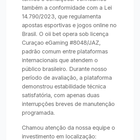
também a conformidade com a Lei
14.790/2023, que regulamenta
apostas esportivas e jogos online no
Brasil. O oii bet opera sob licença
Curaçao eGaming #8048/JAZ,
padrão comum entre plataformas
internacionais que atendem o
público brasileiro. Durante nosso
período de avaliação, a plataforma
demonstrou estabilidade técnica
satisfatória, com apenas duas
interrupções breves de manutenção
programada.
Chamou atenção da nossa equipe o
investimento em localização: