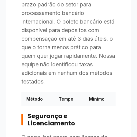
prazo padrão do setor para
processamento bancário
internacional. O boleto bancário está
disponível para depósitos com
compensação em até 3 dias úteis, o
que o torna menos prático para
quem quer jogar rapidamente. Nossa
equipe não identificou taxas
adicionais em nenhum dos métodos
testados.
Método
Tempo
Mínimo
Segurança e
Licenciamento