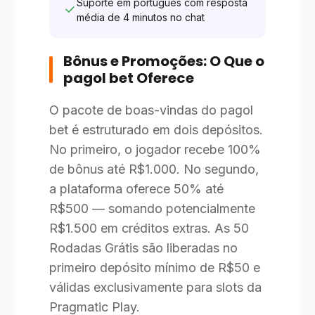
Suporte em português com resposta
média de 4 minutos no chat
Bônus e Promoções: O Que o
pagol bet Oferece
O pacote de boas-vindas do pagol
bet é estruturado em dois depósitos.
No primeiro, o jogador recebe 100%
de bônus até R$1.000. No segundo,
a plataforma oferece 50% até
R$500 — somando potencialmente
R$1.500 em créditos extras. As 50
Rodadas Grátis são liberadas no
primeiro depósito mínimo de R$50 e
válidas exclusivamente para slots da
Pragmatic Play.