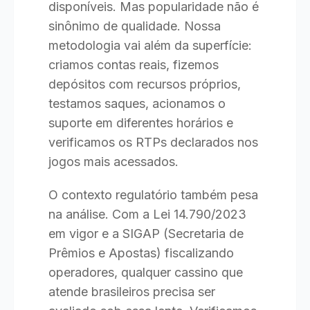
disponíveis. Mas popularidade não é
sinônimo de qualidade. Nossa
metodologia vai além da superfície:
criamos contas reais, fizemos
depósitos com recursos próprios,
testamos saques, acionamos o
suporte em diferentes horários e
verificamos os RTPs declarados nos
jogos mais acessados.
O contexto regulatório também pesa
na análise. Com a Lei 14.790/2023
em vigor e a SIGAP (Secretaria de
Prêmios e Apostas) fiscalizando
operadores, qualquer cassino que
atende brasileiros precisa ser