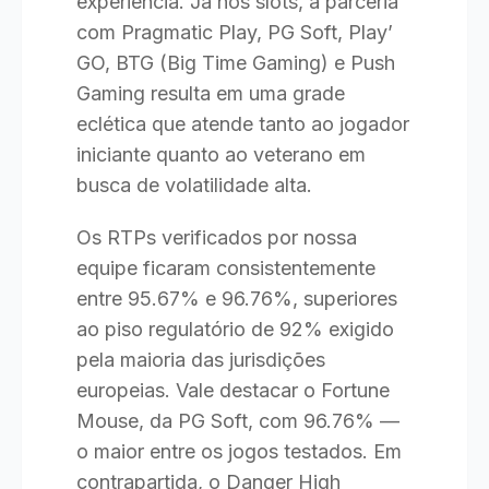
experiência. Já nos slots, a parceria
com Pragmatic Play, PG Soft, Play’
GO, BTG (Big Time Gaming) e Push
Gaming resulta em uma grade
eclética que atende tanto ao jogador
iniciante quanto ao veterano em
busca de volatilidade alta.
Os RTPs verificados por nossa
equipe ficaram consistentemente
entre 95.67% e 96.76%, superiores
ao piso regulatório de 92% exigido
pela maioria das jurisdições
europeias. Vale destacar o Fortune
Mouse, da PG Soft, com 96.76% —
o maior entre os jogos testados. Em
contrapartida, o Danger High