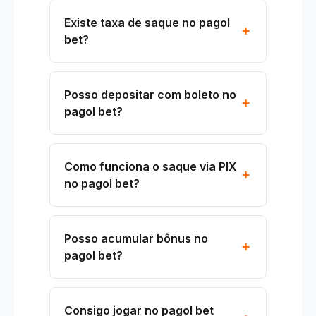
Existe taxa de saque no pagol
bet?
Posso depositar com boleto no
pagol bet?
Como funciona o saque via PIX
no pagol bet?
Posso acumular bônus no
pagol bet?
Consigo jogar no pagol bet