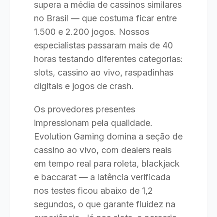
supera a média de cassinos similares
no Brasil — que costuma ficar entre
1.500 e 2.200 jogos. Nossos
especialistas passaram mais de 40
horas testando diferentes categorias:
slots, cassino ao vivo, raspadinhas
digitais e jogos de crash.
Os provedores presentes
impressionam pela qualidade.
Evolution Gaming domina a seção de
cassino ao vivo, com dealers reais
em tempo real para roleta, blackjack
e baccarat — a latência verificada
nos testes ficou abaixo de 1,2
segundos, o que garante fluidez na