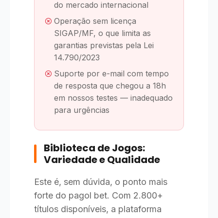
do mercado internacional
Operação sem licença
SIGAP/MF, o que limita as
garantias previstas pela Lei
14.790/2023
Suporte por e-mail com tempo
de resposta que chegou a 18h
em nossos testes — inadequado
para urgências
Biblioteca de Jogos:
Variedade e Qualidade
Este é, sem dúvida, o ponto mais
forte do pagol bet. Com 2.800+
títulos disponíveis, a plataforma