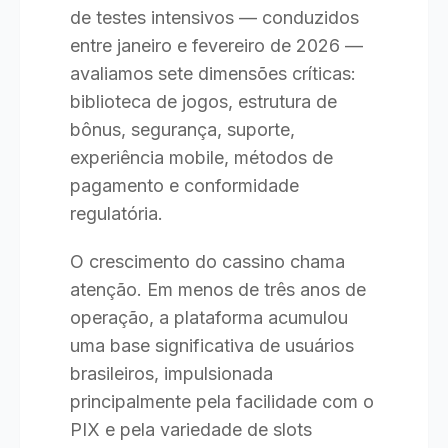
de testes intensivos — conduzidos
entre janeiro e fevereiro de 2026 —
avaliamos sete dimensões críticas:
biblioteca de jogos, estrutura de
bônus, segurança, suporte,
experiência mobile, métodos de
pagamento e conformidade
regulatória.
O crescimento do cassino chama
atenção. Em menos de três anos de
operação, a plataforma acumulou
uma base significativa de usuários
brasileiros, impulsionada
principalmente pela facilidade com o
PIX e pela variedade de slots