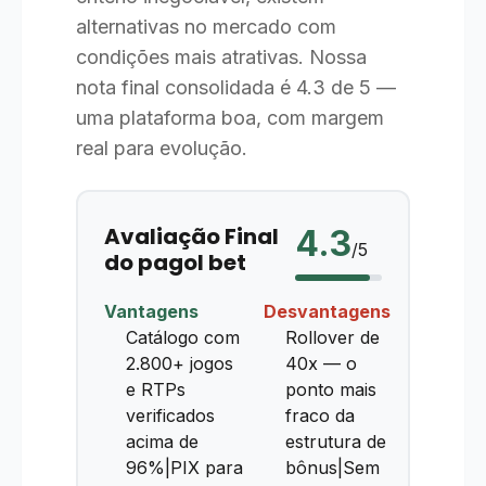
alternativas no mercado com
condições mais atrativas. Nossa
nota final consolidada é 4.3 de 5 —
uma plataforma boa, com margem
real para evolução.
Avaliação Final
4.3
/5
do pagol bet
Vantagens
Desvantagens
Catálogo com
Rollover de
2.800+ jogos
40x — o
e RTPs
ponto mais
verificados
fraco da
acima de
estrutura de
96%|PIX para
bônus|Sem