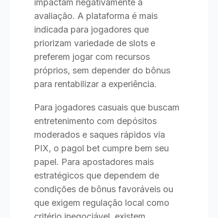
impactam negativamente a
avaliação. A plataforma é mais
indicada para jogadores que
priorizam variedade de slots e
preferem jogar com recursos
próprios, sem depender do bônus
para rentabilizar a experiência.
Para jogadores casuais que buscam
entretenimento com depósitos
moderados e saques rápidos via
PIX, o pagol bet cumpre bem seu
papel. Para apostadores mais
estratégicos que dependem de
condições de bônus favoráveis ou
que exigem regulação local como
critério inegociável, existem