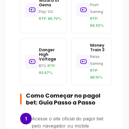
Wizard of
Gems
Push
Play' GO
Gaming
RTP: 96.70%
RTP:
96.55%
Money
Danger
Train 3
High
Relax
Voltage
Gaming
BTG
RTP:
RTP:
95.67%
96.10%
Como Começar no pagol
bet: Guia Passo a Passo
1
Acesse o site oficial do pagol bet
pelo navegador ou mobile