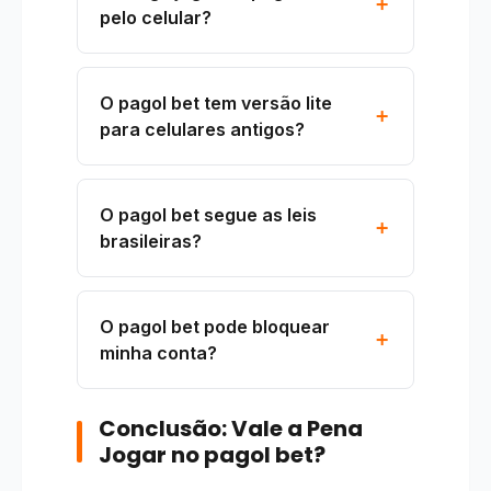
pelo celular?
O pagol bet tem versão lite
para celulares antigos?
O pagol bet segue as leis
brasileiras?
O pagol bet pode bloquear
minha conta?
Conclusão: Vale a Pena
Jogar no pagol bet?