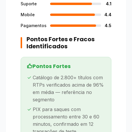
Suporte
4.1
Mobile
4.4
Pagamentos
4.5
Pontos Fortes e Fracos
Identificados
Pontos Fortes
Catálogo de 2.800+ títulos com
RTPs verificados acima de 96%
em média — referência no
segmento
PIX para saques com
processamento entre 30 e 60
minutos, confirmado em 12
transações de teste