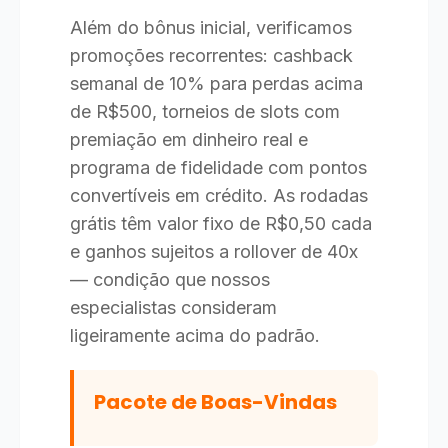
Além do bônus inicial, verificamos
promoções recorrentes: cashback
semanal de 10% para perdas acima
de R$500, torneios de slots com
premiação em dinheiro real e
programa de fidelidade com pontos
convertíveis em crédito. As rodadas
grátis têm valor fixo de R$0,50 cada
e ganhos sujeitos a rollover de 40x
— condição que nossos
especialistas consideram
ligeiramente acima do padrão.
Pacote de Boas-Vindas