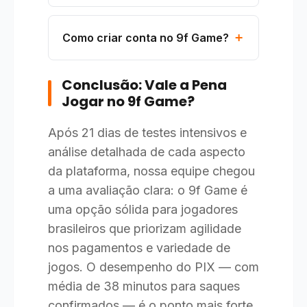
Como criar conta no 9f Game?
Conclusão: Vale a Pena
Jogar no 9f Game?
Após 21 dias de testes intensivos e
análise detalhada de cada aspecto
da plataforma, nossa equipe chegou
a uma avaliação clara: o 9f Game é
uma opção sólida para jogadores
brasileiros que priorizam agilidade
nos pagamentos e variedade de
jogos. O desempenho do PIX — com
média de 38 minutos para saques
confirmados — é o ponto mais forte