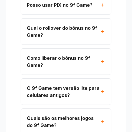
Posso usar PIX no 9f Game?
Qual o rollover do bônus no 9f
Game?
Como liberar o bônus no 9f
Game?
O 9f Game tem versão lite para
celulares antigos?
Quais são os melhores jogos
do 9f Game?