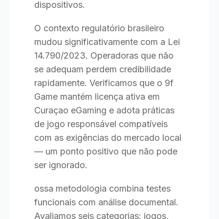
dispositivos.
O contexto regulatório brasileiro
mudou significativamente com a Lei
14.790/2023. Operadoras que não
se adequam perdem credibilidade
rapidamente. Verificamos que o 9f
Game mantém licença ativa em
Curaçao eGaming e adota práticas
de jogo responsável compatíveis
com as exigências do mercado local
— um ponto positivo que não pode
ser ignorado.
ossa metodologia combina testes
funcionais com análise documental.
Avaliamos seis categorias: jogos,