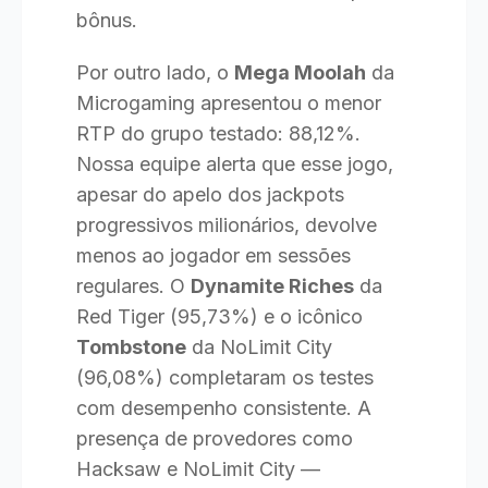
bônus.
Por outro lado, o
Mega Moolah
da
Microgaming apresentou o menor
RTP do grupo testado: 88,12%.
Nossa equipe alerta que esse jogo,
apesar do apelo dos jackpots
progressivos milionários, devolve
menos ao jogador em sessões
regulares. O
Dynamite Riches
da
Red Tiger (95,73%) e o icônico
Tombstone
da NoLimit City
(96,08%) completaram os testes
com desempenho consistente. A
presença de provedores como
Hacksaw e NoLimit City —