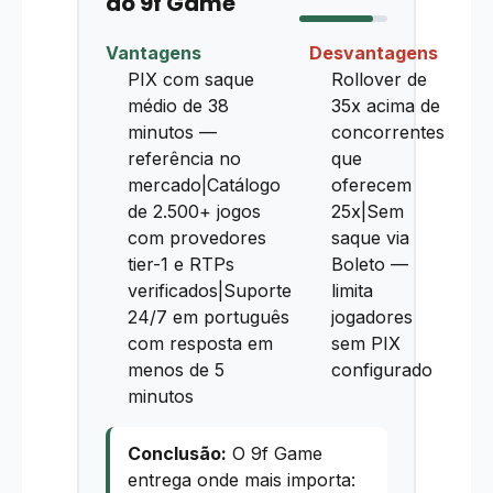
do 9f Game
Vantagens
Desvantagens
PIX com saque
Rollover de
médio de 38
35x acima de
minutos —
concorrentes
referência no
que
mercado|Catálogo
oferecem
de 2.500+ jogos
25x|Sem
com provedores
saque via
tier-1 e RTPs
Boleto —
verificados|Suporte
limita
24/7 em português
jogadores
com resposta em
sem PIX
menos de 5
configurado
minutos
Conclusão:
O 9f Game
entrega onde mais importa: