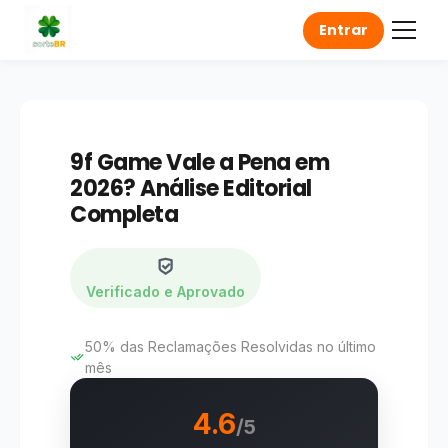
Entrar
9f Game Vale a Pena em
2026? Análise Editorial
Completa
Verificado e Aprovado
50% das Reclamações Resolvidas no último
mês
4.6
/5