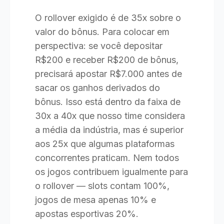
O rollover exigido é de 35x sobre o
valor do bônus. Para colocar em
perspectiva: se você depositar
R$200 e receber R$200 de bônus,
precisará apostar R$7.000 antes de
sacar os ganhos derivados do
bônus. Isso está dentro da faixa de
30x a 40x que nosso time considera
a média da indústria, mas é superior
aos 25x que algumas plataformas
concorrentes praticam. Nem todos
os jogos contribuem igualmente para
o rollover — slots contam 100%,
jogos de mesa apenas 10% e
apostas esportivas 20%.