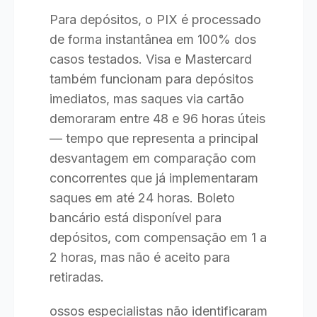
Para depósitos, o PIX é processado
de forma instantânea em 100% dos
casos testados. Visa e Mastercard
também funcionam para depósitos
imediatos, mas saques via cartão
demoraram entre 48 e 96 horas úteis
— tempo que representa a principal
desvantagem em comparação com
concorrentes que já implementaram
saques em até 24 horas. Boleto
bancário está disponível para
depósitos, com compensação em 1 a
2 horas, mas não é aceito para
retiradas.
ossos especialistas não identificaram