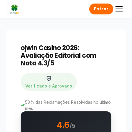
Entrar
ojwin Casino 2026:
Avaliação Editorial com
Nota 4.3/5
Verificado e Aprovado
50% das Reclamações Resolvidas no último
mês
4.6
/5