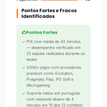
Pontos Fortes e Fracos
Identificados
Pontos Fortes
PIX com média de 42 minutos
— desempenho verificado em
23 saques realizados durante os
testes
3.500+ jogos com provedores
premium como Evolution,
Pragmatic Play, PG Soft e
Microgaming
Suporte nativo em português
com resposta abaixo de 4
minutos em 10 dos 12 contatos