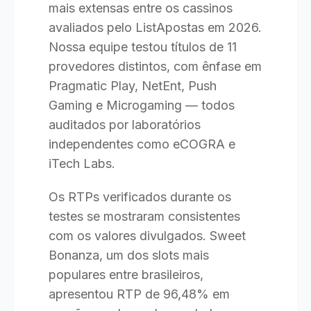
mais extensas entre os cassinos
avaliados pelo ListApostas em 2026.
Nossa equipe testou títulos de 11
provedores distintos, com ênfase em
Pragmatic Play, NetEnt, Push
Gaming e Microgaming — todos
auditados por laboratórios
independentes como eCOGRA e
iTech Labs.
Os RTPs verificados durante os
testes se mostraram consistentes
com os valores divulgados. Sweet
Bonanza, um dos slots mais
populares entre brasileiros,
apresentou RTP de 96,48% em