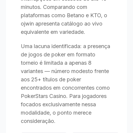
minutos. Comparando com
plataformas como Betano e KTO, o
ojwin apresenta catálogo ao vivo
equivalente em variedade.
Uma lacuna identificada: a presença
de jogos de poker em formato
torneio é limitada a apenas 8
variantes — número modesto frente
aos 25+ títulos de poker
encontrados em concorrentes como
PokerStars Casino. Para jogadores
focados exclusivamente nessa
modalidade, o ponto merece
consideração.