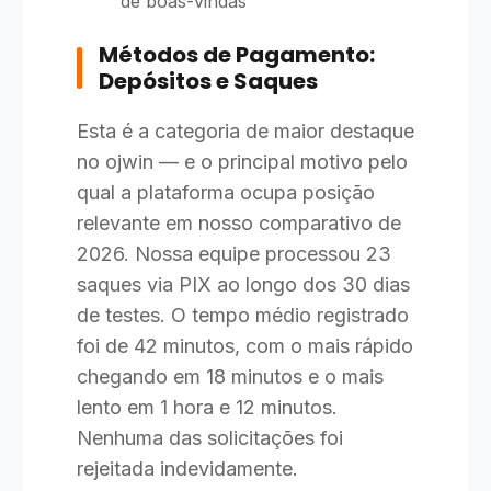
de boas-vindas
Métodos de Pagamento:
Depósitos e Saques
Esta é a categoria de maior destaque
no ojwin — e o principal motivo pelo
qual a plataforma ocupa posição
relevante em nosso comparativo de
2026. Nossa equipe processou 23
saques via PIX ao longo dos 30 dias
de testes. O tempo médio registrado
foi de 42 minutos, com o mais rápido
chegando em 18 minutos e o mais
lento em 1 hora e 12 minutos.
Nenhuma das solicitações foi
rejeitada indevidamente.