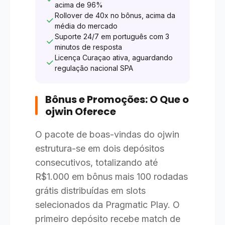
acima de 96%
Rollover de 40x no bônus, acima da
média do mercado
Suporte 24/7 em português com 3
minutos de resposta
Licença Curaçao ativa, aguardando
regulação nacional SPA
Bônus e Promoções: O Que o
ojwin Oferece
O pacote de boas-vindas do ojwin
estrutura-se em dois depósitos
consecutivos, totalizando até
R$1.000 em bônus mais 100 rodadas
grátis distribuídas em slots
selecionados da Pragmatic Play. O
primeiro depósito recebe match de