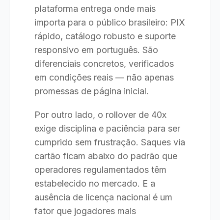
plataforma entrega onde mais
importa para o público brasileiro: PIX
rápido, catálogo robusto e suporte
responsivo em português. São
diferenciais concretos, verificados
em condições reais — não apenas
promessas de página inicial.
Por outro lado, o rollover de 40x
exige disciplina e paciência para ser
cumprido sem frustração. Saques via
cartão ficam abaixo do padrão que
operadores regulamentados têm
estabelecido no mercado. E a
ausência de licença nacional é um
fator que jogadores mais