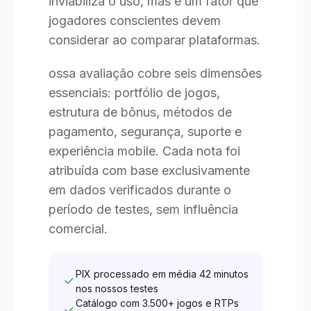
inviabiliza o uso, mas é um fator que
jogadores conscientes devem
considerar ao comparar plataformas.
ossa avaliação cobre seis dimensões
essenciais: portfólio de jogos,
estrutura de bônus, métodos de
pagamento, segurança, suporte e
experiência mobile. Cada nota foi
atribuída com base exclusivamente
em dados verificados durante o
período de testes, sem influência
comercial.
PIX processado em média 42 minutos
nos nossos testes
Catálogo com 3.500+ jogos e RTPs