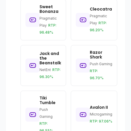
Sweet
Cleocatra
Bonanza
Pragmatic
Pragmatic
Play
RTP:
Play
RTP:
96.20%
96.48%
Razor
Jack and
Shark
the
Beanstalk
Push Gaming
NetEnt
RTP:
RTP:
96.30%
96.70%
Tiki
Tumble
Avalon II
Push
Microgaming
Gaming
RTP: 97.06%
RTP:
96.55%