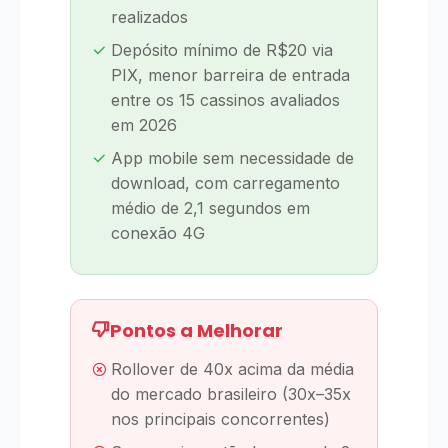
realizados
Depósito mínimo de R$20 via
PIX, menor barreira de entrada
entre os 15 cassinos avaliados
em 2026
App mobile sem necessidade de
download, com carregamento
médio de 2,1 segundos em
conexão 4G
Pontos a Melhorar
Rollover de 40x acima da média
do mercado brasileiro (30x–35x
nos principais concorrentes)