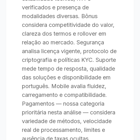
verificados e presença de
modalidades diversas. Bônus
considera competitividade do valor,
clareza dos termos e rollover em
relação ao mercado. Segurança
analisa licença vigente, protocolo de
criptografia e políticas KYC. Suporte
mede tempo de resposta, qualidade
das soluções e disponibilidade em
português. Mobile avalia fluidez,
carregamento e compatibilidade.
Pagamentos — nossa categoria
prioritária nesta análise — considera
variedade de métodos, velocidade
real de processamento, limites e
ausência de taxas ocultas.