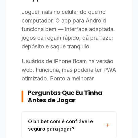
Joguei mais no celular do que no
computador. O app para Android
funciona bem — interface adaptada,
jogos carregam rápido, dá pra fazer
depósito e saque tranquilo.
Usuários de iPhone ficam na versão
web. Funciona, mas poderia ter PWA
otimizado. Ponto a melhorar.
Perguntas Que Eu Tinha
Antes de Jogar
O bh bet com é confiável e
seguro para jogar?