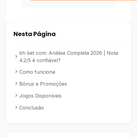
Nesta Página
bh bet com: Análise Completa 2026 | Nota
4.2/5 é confiável?
Como funciona
Bônus e Promoções
Jogos Disponíveis
Conclusão