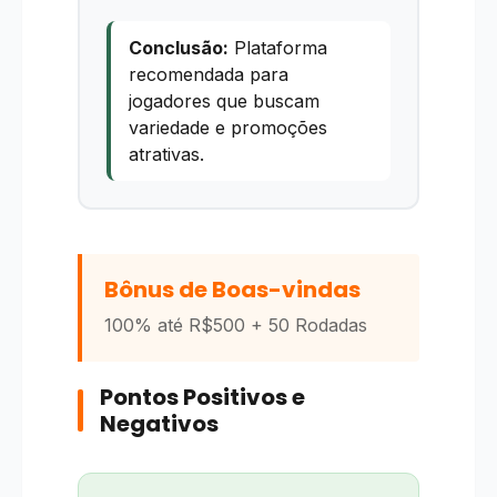
Conclusão:
Plataforma
recomendada para
jogadores que buscam
variedade e promoções
atrativas.
Bônus de Boas-vindas
100% até R$500 + 50 Rodadas
Pontos Positivos e
Negativos