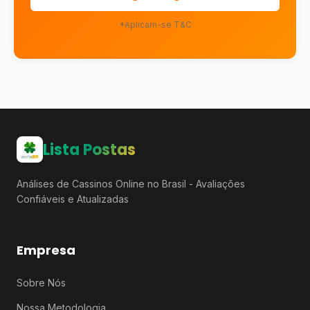
*Aplicam-se T&C
Lista Postas
Análises de Cassinos Online no Brasil - Avaliações
Confiáveis e Atualizadas
Empresa
Sobre Nós
Nossa Metodologia