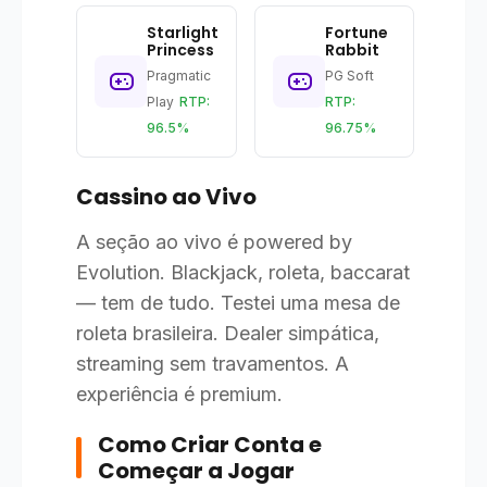
Starlight
Fortune
Princess
Rabbit
Pragmatic
PG Soft
Play
RTP:
RTP:
96.5%
96.75%
Cassino ao Vivo
A seção ao vivo é powered by
Evolution. Blackjack, roleta, baccarat
— tem de tudo. Testei uma mesa de
roleta brasileira. Dealer simpática,
streaming sem travamentos. A
experiência é premium.
Como Criar Conta e
Começar a Jogar