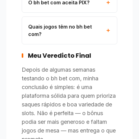
O bh bet com aceita PIX?
Quais jogos têm no bh bet
com?
Meu Veredicto Final
Depois de algumas semanas
testando o bh bet com, minha
conclusão é simples: é uma
plataforma sólida para quem prioriza
saques rápidos e boa variedade de
slots. Não é perfeita — o bônus
podia ser mais generoso e faltam
jogos de mesa — mas entrega o que