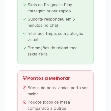
Slots da Pragmatic Play
carregam super rápido
Suporte respondeu em 5
minutos no chat
Interface limpa, sem poluição
visual
Promoções de reload toda
sexta-feira
Pontos a Melhorar
Bônus de boas-vindas podia ser
maior
Poucos jogos de mesa
comparado a outros