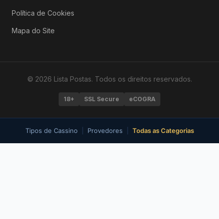
Política de Cookies
Mapa do Site
© 2026 Lista Postas. Todos os direitos reservados.
18+
SSL Secure
eCOGRA
Tipos de Cassino
|
Provedores
|
Todas as Categorias