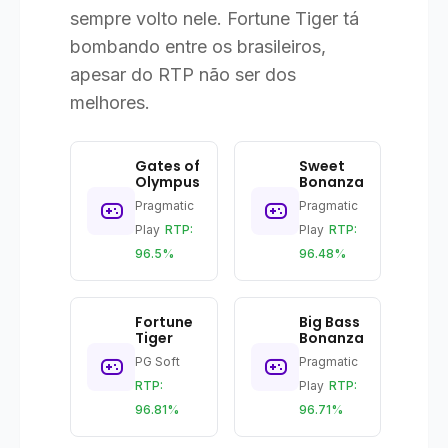
sempre volto nele. Fortune Tiger tá
bombando entre os brasileiros,
apesar do RTP não ser dos
melhores.
Gates of
Sweet
Olympus
Bonanza
Pragmatic
Pragmatic
Play
RTP:
Play
RTP:
96.5%
96.48%
Fortune
Big Bass
Tiger
Bonanza
PG Soft
Pragmatic
RTP:
Play
RTP:
96.81%
96.71%