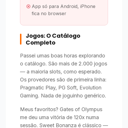
App só para Android, iPhone
fica no browser
Jogos: O Catálogo
Completo
Passei umas boas horas explorando
o catálogo. São mais de 2.000 jogos
— a maioria slots, como esperado.
Os provedores são de primeira linha:
Pragmatic Play, PG Soft, Evolution
Gaming. Nada de joguinho genérico.
Meus favoritos? Gates of Olympus
me deu uma vitória de 120x numa
sessão. Sweet Bonanza é clássico —