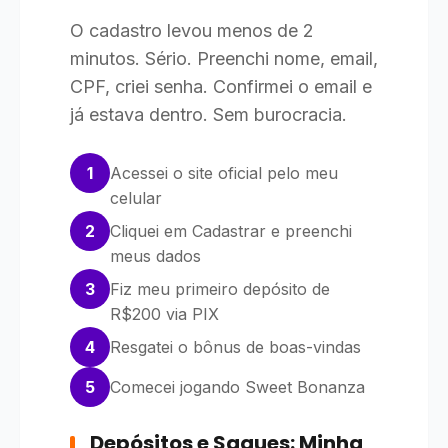
O cadastro levou menos de 2
minutos. Sério. Preenchi nome, email,
CPF, criei senha. Confirmei o email e
já estava dentro. Sem burocracia.
1
Acessei o site oficial pelo meu
celular
2
Cliquei em Cadastrar e preenchi
meus dados
3
Fiz meu primeiro depósito de
R$200 via PIX
4
Resgatei o bônus de boas-vindas
5
Comecei jogando Sweet Bonanza
Depósitos e Saques: Minha