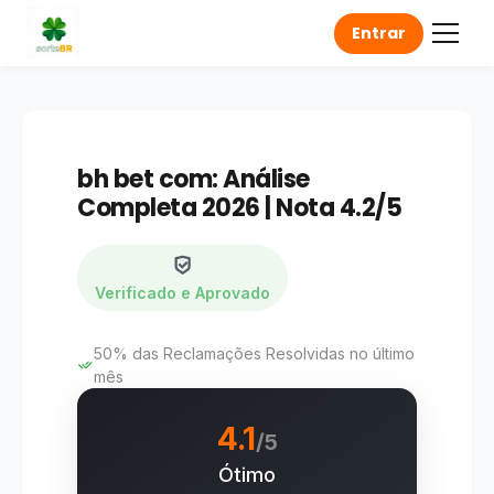
Entrar
bh bet com: Análise
Completa 2026 | Nota 4.2/5
Verificado e Aprovado
50% das Reclamações Resolvidas no último
mês
4.1
/5
Ótimo