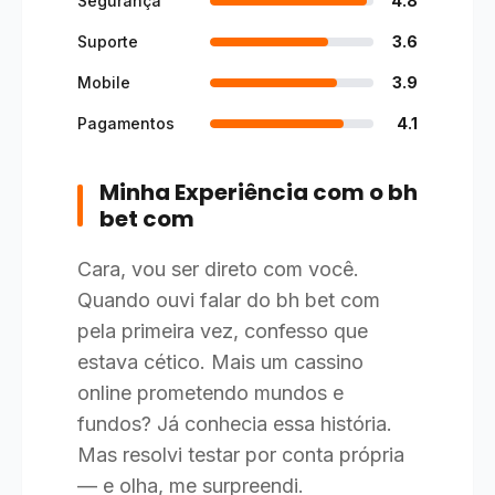
Segurança
4.8
Suporte
3.6
Mobile
3.9
Pagamentos
4.1
Minha Experiência com o bh
bet com
Cara, vou ser direto com você.
Quando ouvi falar do bh bet com
pela primeira vez, confesso que
estava cético. Mais um cassino
online prometendo mundos e
fundos? Já conhecia essa história.
Mas resolvi testar por conta própria
— e olha, me surpreendi.