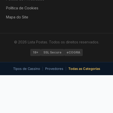
Política de Cookies
Mapa do Site
© 2026 Lista Postas. Todos os direitos reservados.
18+
SSL Secure
eCOGRA
Tipos de Cassino
|
Provedores
|
Todas as Categorias