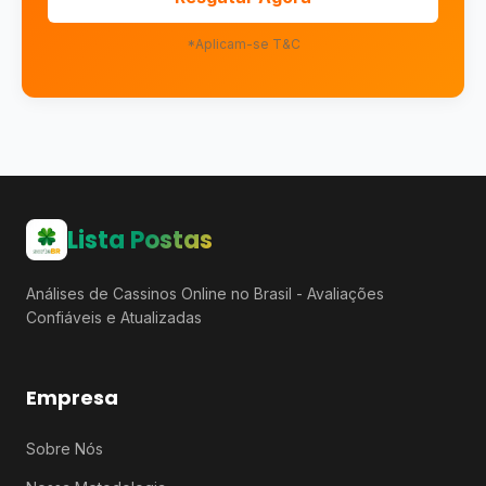
*Aplicam-se T&C
Lista Postas
Análises de Cassinos Online no Brasil - Avaliações
Confiáveis e Atualizadas
Empresa
Sobre Nós