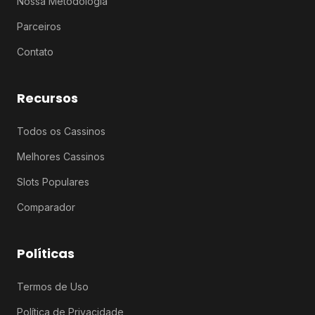
Nossa Metodologia
Parceiros
Contato
Recursos
Todos os Cassinos
Melhores Cassinos
Slots Populares
Comparador
Políticas
Termos de Uso
Política de Privacidade