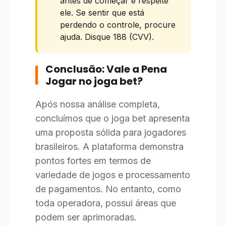
antes de começar e respeite
ele. Se sentir que está
perdendo o controle, procure
ajuda. Disque 188 (CVV).
Conclusão: Vale a Pena
Jogar no joga bet?
Após nossa análise completa,
concluímos que o joga bet apresenta
uma proposta sólida para jogadores
brasileiros. A plataforma demonstra
pontos fortes em termos de
variedade de jogos e processamento
de pagamentos. No entanto, como
toda operadora, possui áreas que
podem ser aprimoradas.