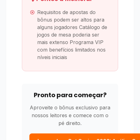
Requisitos de apostas do
bônus podem ser altos para
alguns jogadores Catálogo de
jogos de mesa poderia ser
mais extenso Programa VIP
com benefícios limitados nos
níveis iniciais
Pronto para começar?
Aproveite o bônus exclusivo para
nossos leitores e comece com o
pé direito.