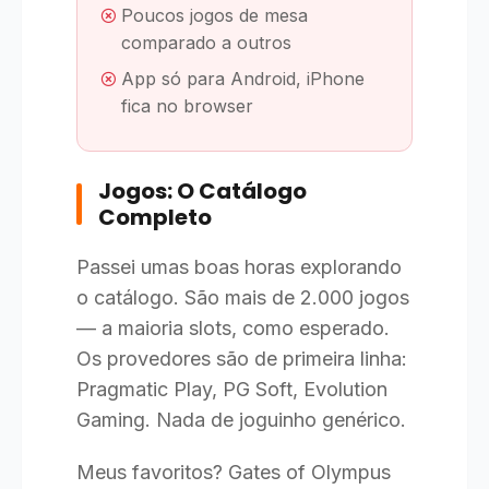
Poucos jogos de mesa
comparado a outros
App só para Android, iPhone
fica no browser
Jogos: O Catálogo
Completo
Passei umas boas horas explorando
o catálogo. São mais de 2.000 jogos
— a maioria slots, como esperado.
Os provedores são de primeira linha:
Pragmatic Play, PG Soft, Evolution
Gaming. Nada de joguinho genérico.
Meus favoritos? Gates of Olympus