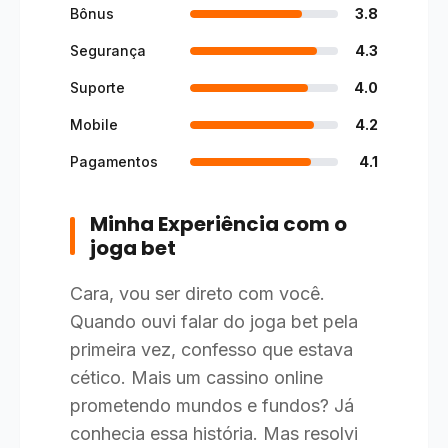
Bônus
3.8
Segurança
4.3
Suporte
4.0
Mobile
4.2
Pagamentos
4.1
Minha Experiência com o
joga bet
Cara, vou ser direto com você.
Quando ouvi falar do joga bet pela
primeira vez, confesso que estava
cético. Mais um cassino online
prometendo mundos e fundos? Já
conhecia essa história. Mas resolvi