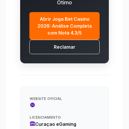
Ótimo
Abrir Joga Bet Casino
2026: Análise Completa
com Nota 4.3/5
Reclamar
WEBSITE OFICIAL
LICENCIAMENTO
Curaçao eGaming