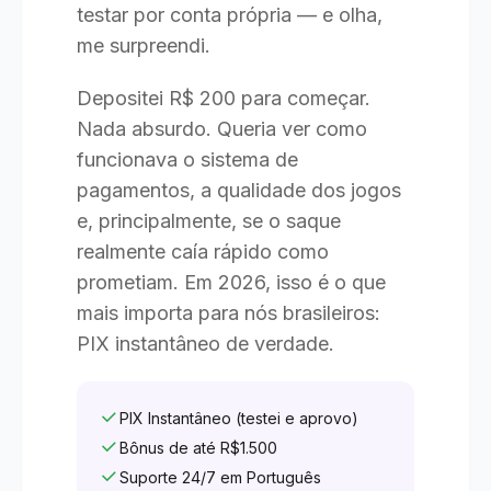
testar por conta própria — e olha,
me surpreendi.
Depositei R$ 200 para começar.
Nada absurdo. Queria ver como
funcionava o sistema de
pagamentos, a qualidade dos jogos
e, principalmente, se o saque
realmente caía rápido como
prometiam. Em 2026, isso é o que
mais importa para nós brasileiros:
PIX instantâneo de verdade.
PIX Instantâneo (testei e aprovo)
Bônus de até R$1.500
Suporte 24/7 em Português