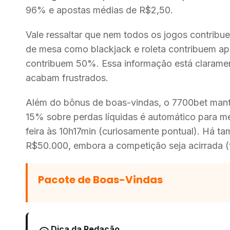
96% e apostas médias de R$2,50.
Vale ressaltar que nem todos os jogos contribu
de mesa como blackjack e roleta contribuem ap
contribuem 50%. Essa informação está claramen
acabam frustrados.
Além do bônus de boas-vindas, o 7700bet man
15% sobre perdas líquidas é automático para m
feira às 10h17min (curiosamente pontual). Há t
R$50.000, embora a competição seja acirrada (f
Pacote de Boas-Vindas
Dica da Redação