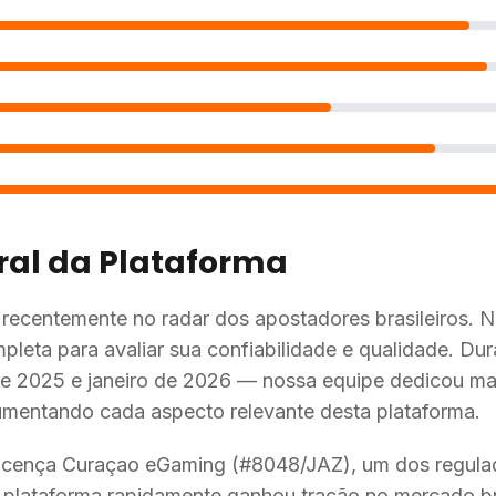
eral da Plataforma
recentemente no radar dos apostadores brasileiros. 
mpleta para avaliar sua confiabilidade e qualidade. Du
 de 2025 e janeiro de 2026 — nossa equipe dedicou ma
umentando cada aspecto relevante desta plataforma.
licença Curaçao eGaming (#8048/JAZ), um dos regula
 plataforma rapidamente ganhou tração no mercado bra