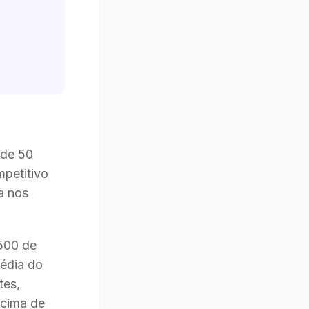
 de 50
mpetitivo
a nos
$500 de
média do
tes,
acima de