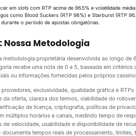
ar em slots com RTP acima de 96.5% e volatilidade média
. Jogos como Blood Suckers (RTP 98%) e Starburst (RTP 9
durante o período de apostas obrigatórias.
: Nossa Metodologia
a metodologia proprietária desenvolvida ao longo de 
oria recebe uma nota de 0 a 5, baseada em critérios o
iais ou informações fornecidas pelos próprios cassino
 provedores, exclusividade, qualidade gráfica e RTPs
da oferta, clareza dos termos, viabilidade do rollover
ficação de licença, criptografia, políticas de privaci
em múltiplos horários e canais, medindo tempo de resp
 de velocidade, usabilidade e disponibilidade de recu
— documenta tempos reais de processamento, limites, 