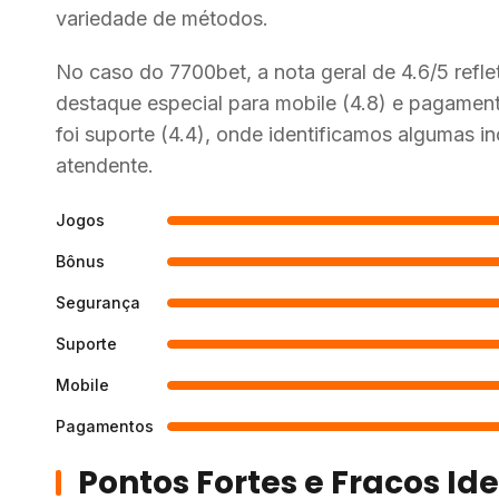
variedade de métodos.
No caso do 7700bet, a nota geral de 4.6/5 re
destaque especial para mobile (4.8) e pagament
foi suporte (4.4), onde identificamos algumas 
atendente.
Jogos
Bônus
Segurança
Suporte
Mobile
Pagamentos
Pontos Fortes e Fracos Id