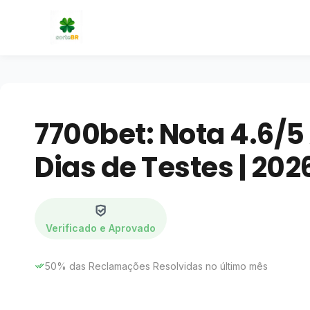
7700bet: Nota 4.6/5
Dias de Testes | 202
Verificado e Aprovado
50% das Reclamações Resolvidas no último mês