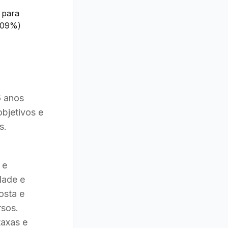
 para
6.09%)
6 anos
bjetivos e
s.
 e
dade e
osta e
rsos.
taxas e