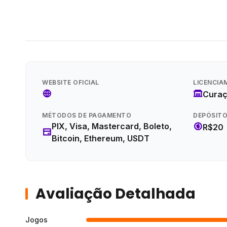
WEBSITE OFICIAL
LICENCIA
Curaç
MÉTODOS DE PAGAMENTO
DEPÓSITO
PIX, Visa, Mastercard, Boleto,
R$20
Bitcoin, Ethereum, USDT
Avaliação Detalhada
Jogos