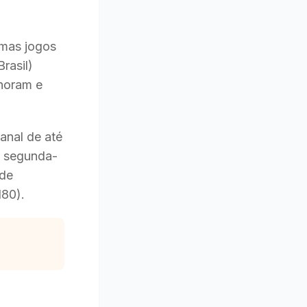
 mas jogos
rasil)
gnoram e
anal de até
a segunda-
 de
180).