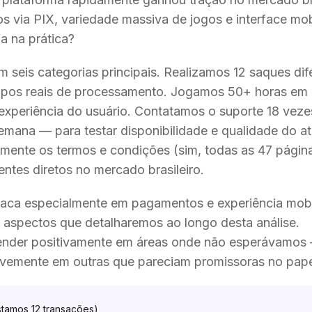
s via PIX, variedade massiva de jogos e interface mob
a na prática?
 seis categorias principais. Realizamos 12 saques dif
empos reais de processamento. Jogamos 50+ horas em
e experiência do usuário. Contatamos o suporte 18 vez
emana — para testar disponibilidade e qualidade do a
lmente os termos e condições (sim, todas as 47 págin
tes diretos no mercado brasileiro.
taca especialmente em pagamentos e experiência mob
 aspectos que detalharemos ao longo desta análise.
eender positivamente em áreas onde não esperávamo
vemente em outras que pareciam promissoras no pape
tamos 12 transações)