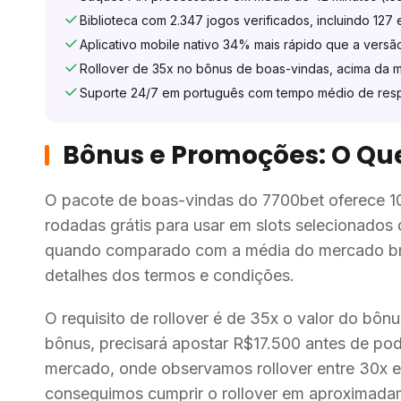
Biblioteca com 2.347 jogos verificados, incluindo 127
Aplicativo mobile nativo 34% mais rápido que a vers
Rollover de 35x no bônus de boas-vindas, acima da 
Suporte 24/7 em português com tempo médio de res
Bônus e Promoções: O Que
O pacote de boas-vindas do 7700bet oferece 1
rodadas grátis para usar em slots selecionados
quando comparado com a média do mercado bra
detalhes dos termos e condições.
O requisito de rollover é de 35x o valor do bô
bônus, precisará apostar R$17.500 antes de pod
mercado, onde observamos rollover entre 30x e
conseguimos cumprir o rollover em aproximada