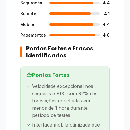
Segurança
4.4
Suporte
4.1
Mobile
4.4
Pagamentos
4.6
Pontos Fortes e Fracos
Identificados
Pontos Fortes
Velocidade excepcional nos
saques via PIX, com 92% das
transações concluídas em
menos de 1 hora durante
período de testes
Interface mobile otimizada que