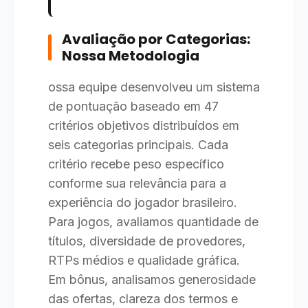
Avaliação por Categorias:
Nossa Metodologia
ossa equipe desenvolveu um sistema
de pontuação baseado em 47
critérios objetivos distribuídos em
seis categorias principais. Cada
critério recebe peso específico
conforme sua relevância para a
experiência do jogador brasileiro.
Para jogos, avaliamos quantidade de
títulos, diversidade de provedores,
RTPs médios e qualidade gráfica.
Em bônus, analisamos generosidade
das ofertas, clareza dos termos e