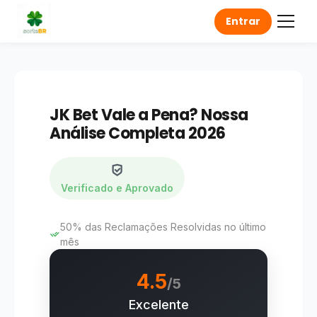
Entrar
JK Bet Vale a Pena? Nossa
Análise Completa 2026
Verificado e Aprovado
50% das Reclamações Resolvidas no último
mês
4.5
/5
Excelente