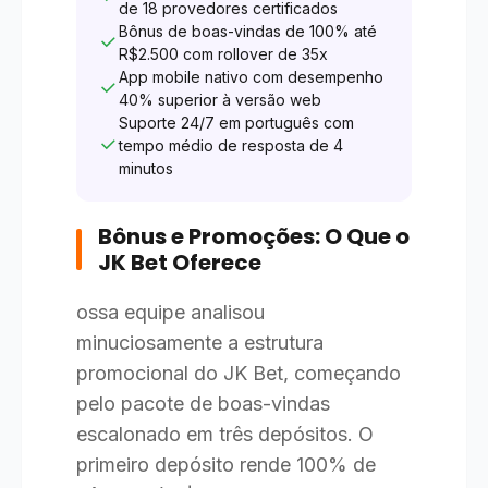
de 18 provedores certificados
Bônus de boas-vindas de 100% até
R$2.500 com rollover de 35x
App mobile nativo com desempenho
40% superior à versão web
Suporte 24/7 em português com
tempo médio de resposta de 4
minutos
Bônus e Promoções: O Que o
JK Bet Oferece
ossa equipe analisou
minuciosamente a estrutura
promocional do JK Bet, começando
pelo pacote de boas-vindas
escalonado em três depósitos. O
primeiro depósito rende 100% de