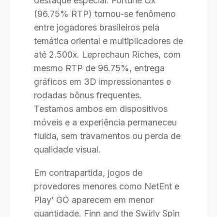
destaque especial. Fortune Ox
(96.75% RTP) tornou-se fenômeno
entre jogadores brasileiros pela
temática oriental e multiplicadores de
até 2.500x. Leprechaun Riches, com
mesmo RTP de 96.75%, entrega
gráficos em 3D impressionantes e
rodadas bônus frequentes.
Testamos ambos em dispositivos
móveis e a experiência permaneceu
fluida, sem travamentos ou perda de
qualidade visual.
Em contrapartida, jogos de
provedores menores como NetEnt e
Play’ GO aparecem em menor
quantidade. Finn and the Swirly Spin