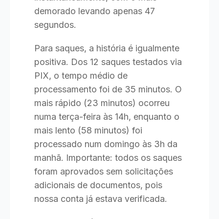
demorado levando apenas 47
segundos.
Para saques, a história é igualmente
positiva. Dos 12 saques testados via
PIX, o tempo médio de
processamento foi de 35 minutos. O
mais rápido (23 minutos) ocorreu
numa terça-feira às 14h, enquanto o
mais lento (58 minutos) foi
processado num domingo às 3h da
manhã. Importante: todos os saques
foram aprovados sem solicitações
adicionais de documentos, pois
nossa conta já estava verificada.