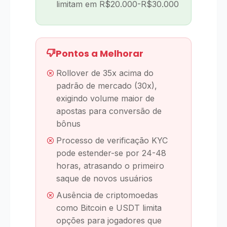
limitam em R$20.000-R$30.000
Pontos a Melhorar
Rollover de 35x acima do
padrão de mercado (30x),
exigindo volume maior de
apostas para conversão de
bônus
Processo de verificação KYC
pode estender-se por 24-48
horas, atrasando o primeiro
saque de novos usuários
Ausência de criptomoedas
como Bitcoin e USDT limita
opções para jogadores que