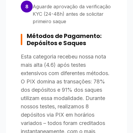
8
Aguarde aprovação da verificação
KYC (24-48h) antes de solicitar
primeiro saque
Métodos de Pagamento:
Depósitos e Saques
Esta categoria recebeu nossa nota
mais alta (4.6) após testes
extensivos com diferentes métodos.
O PIX domina as transações: 78%
dos depósitos e 91% dos saques
utilizam essa modalidade. Durante
nossos testes, realizamos 8
depósitos via PIX em horários
variados – todos foram creditados
instantaneamente, com o mais