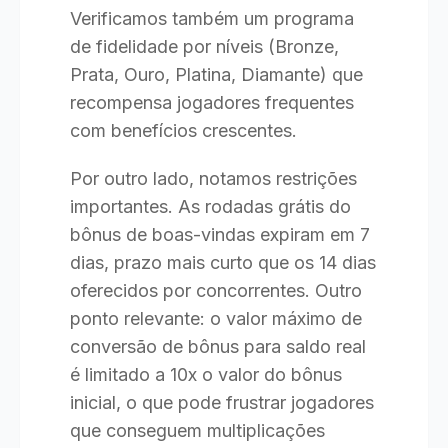
Verificamos também um programa
de fidelidade por níveis (Bronze,
Prata, Ouro, Platina, Diamante) que
recompensa jogadores frequentes
com benefícios crescentes.
Por outro lado, notamos restrições
importantes. As rodadas grátis do
bônus de boas-vindas expiram em 7
dias, prazo mais curto que os 14 dias
oferecidos por concorrentes. Outro
ponto relevante: o valor máximo de
conversão de bônus para saldo real
é limitado a 10x o valor do bônus
inicial, o que pode frustrar jogadores
que conseguem multiplicações