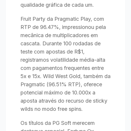
qualidade gráfica de cada um.
Fruit Party da Pragmatic Play, com
RTP de 96.47%, impressionou pela
mecânica de multiplicadores em
cascata. Durante 100 rodadas de
teste com apostas de R$1,
registramos volatilidade média-alta
com pagamentos frequentes entre
5x e 15x. Wild West Gold, também da
Pragmatic (96.51% RTP), oferece
potencial máximo de 10.000x a
aposta através do recurso de sticky
wilds no modo free spins.
Os títulos da PG Soft merecem