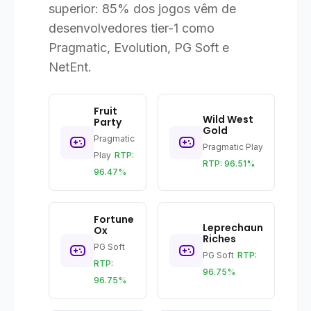
superior: 85% dos jogos vêm de
desenvolvedores tier-1 como
Pragmatic, Evolution, PG Soft e
NetEnt.
Fruit
Wild West
Party
Gold
Pragmatic
Pragmatic Play
Play
RTP:
RTP: 96.51%
96.47%
Fortune
Leprechaun
Ox
Riches
PG Soft
PG Soft
RTP:
RTP:
96.75%
96.75%