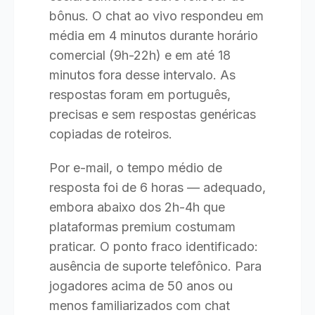
bônus. O chat ao vivo respondeu em
média em 4 minutos durante horário
comercial (9h-22h) e em até 18
minutos fora desse intervalo. As
respostas foram em português,
precisas e sem respostas genéricas
copiadas de roteiros.
Por e-mail, o tempo médio de
resposta foi de 6 horas — adequado,
embora abaixo dos 2h-4h que
plataformas premium costumam
praticar. O ponto fraco identificado:
ausência de suporte telefônico. Para
jogadores acima de 50 anos ou
menos familiarizados com chat