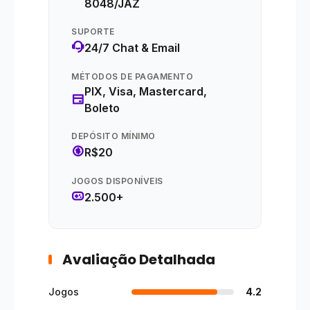
8048/JAZ
SUPORTE
24/7 Chat & Email
MÉTODOS DE PAGAMENTO
PIX, Visa, Mastercard,
Boleto
DEPÓSITO MÍNIMO
R$20
JOGOS DISPONÍVEIS
2.500+
Avaliação Detalhada
Jogos
4.2