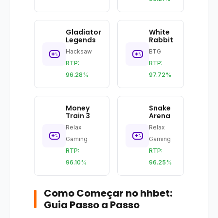
Gladiator
White
Legends
Rabbit
Hacksaw
BTG
RTP:
RTP:
96.28%
97.72%
Money
Snake
Train 3
Arena
Relax
Relax
Gaming
Gaming
RTP:
RTP:
96.10%
96.25%
Como Começar no hhbet:
Guia Passo a Passo