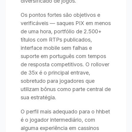
diversificado de jogos.
Os pontos fortes são objetivos e
verificáveis — saques PIX em menos
de uma hora, portfólio de 2.500+
títulos com RTPs publicados,
interface mobile sem falhas e
suporte em português com tempos
de resposta competitivos. O rollover
de 35x é o principal entrave,
sobretudo para jogadores que
utilizam bônus como parte central de
sua estratégia.
O perfil mais adequado para o hhbet
é o jogador intermediário, com
alguma experiência em cassinos