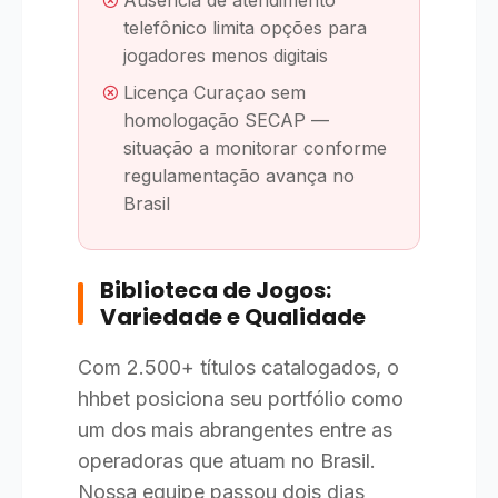
Ausência de atendimento
telefônico limita opções para
jogadores menos digitais
Licença Curaçao sem
homologação SECAP —
situação a monitorar conforme
regulamentação avança no
Brasil
Biblioteca de Jogos:
Variedade e Qualidade
Com 2.500+ títulos catalogados, o
hhbet posiciona seu portfólio como
um dos mais abrangentes entre as
operadoras que atuam no Brasil.
Nossa equipe passou dois dias