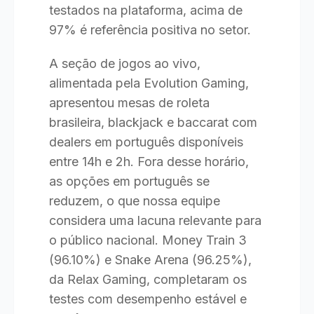
testados na plataforma, acima de
97% é referência positiva no setor.
A seção de jogos ao vivo,
alimentada pela Evolution Gaming,
apresentou mesas de roleta
brasileira, blackjack e baccarat com
dealers em português disponíveis
entre 14h e 2h. Fora desse horário,
as opções em português se
reduzem, o que nossa equipe
considera uma lacuna relevante para
o público nacional. Money Train 3
(96.10%) e Snake Arena (96.25%),
da Relax Gaming, completaram os
testes com desempenho estável e