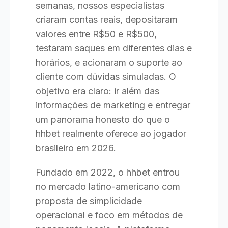
semanas, nossos especialistas
criaram contas reais, depositaram
valores entre R$50 e R$500,
testaram saques em diferentes dias e
horários, e acionaram o suporte ao
cliente com dúvidas simuladas. O
objetivo era claro: ir além das
informações de marketing e entregar
um panorama honesto do que o
hhbet realmente oferece ao jogador
brasileiro em 2026.
Fundado em 2022, o hhbet entrou
no mercado latino-americano com
proposta de simplicidade
operacional e foco em métodos de