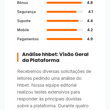
Bônus
4.8
Segurança
4.1
Suporte
4.4
Mobile
4.2
Pagamentos
4.9
Análise hhbet: Visão Geral
da Plataforma
Recebemos diversas solicitações de
leitores pedindo uma análise do
hhbet. Nossa equipe editorial
realizou testes extensivos para
responder às principais dúvidas
sobre a plataforma. Durante quatro