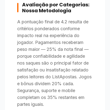
Avaliação por Categorias:
Nossa Metodologia
A pontuação final de 4.2 resulta de
critérios ponderados conforme
impacto real na experiência do
jogador. Pagamentos receberam
peso maior — 25% da nota final —
porque confiabilidade e agilidade
nos saques são o principal fator de
satisfação ou insatisfação relatado
pelos leitores do ListApostas. Jogos
e bônus dividem 20% cada.
Segurança, suporte e mobile
completam os 35% restantes em
partes iguais.