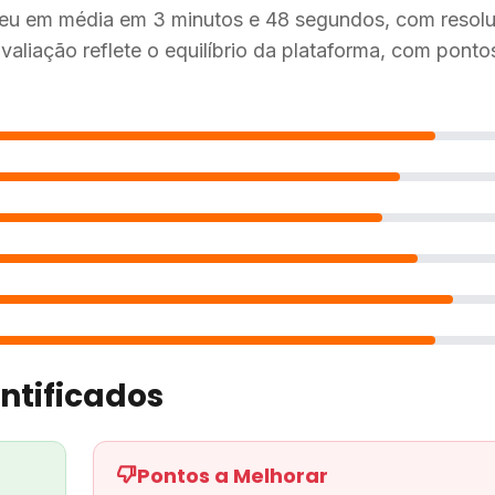
ndeu em média em 3 minutos e 48 segundos, com resol
valiação reflete o equilíbrio da plataforma, com ponto
entificados
Pontos a Melhorar