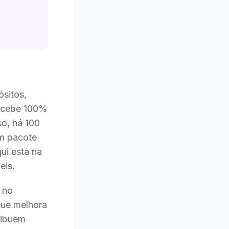
ósitos,
recebe 100%
o, há 100
um pacote
ui está na
eis.
 no
que melhora
ribuem