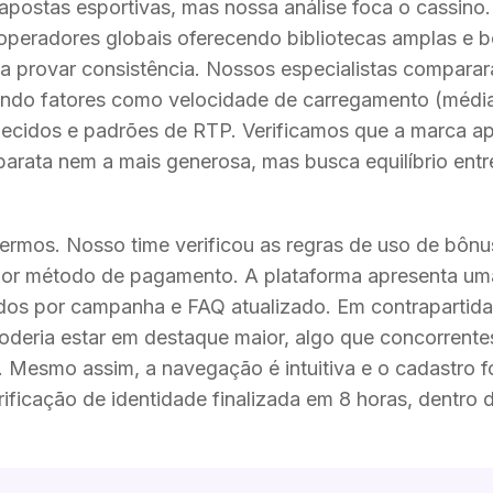
apostas esportivas, mas nossa análise foca o cassino
m operadores globais oferecendo bibliotecas amplas e 
sa provar consistência. Nossos especialistas compara
ando fatores como velocidade de carregamento (média
hecidos e padrões de RTP. Verificamos que a marca a
barata nem a mais generosa, mas busca equilíbrio entr
termos. Nosso time verificou as regras de uso de bônus
 por método de pagamento. A plataforma apresenta uma
os por campanha e FAQ atualizado. Em contrapartida
poderia estar em destaque maior, algo que concorrent
Mesmo assim, a navegação é intuitiva e o cadastro f
ficação de identidade finalizada em 8 horas, dentro 