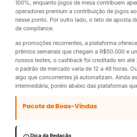
100%, enquanto jogos de mesa contribuem apen
operadores premium a contribuição de jogos ao
nesse ponto. Por outro lado, o teto de aposta d
de compliance.
as promoções recorrentes, a plataforma oferec
prêmios semanais que chegam a R$50.000 e u
nossos testes, o cashback foi creditado em at
o padrão de mercado varia de 12 a 48 horas. Ou
algo que concorrentes já automatizam. Ainda as
intermediária, porém abaixo das plataformas q
Pacote de Boas-Vindas
Dica da Redação