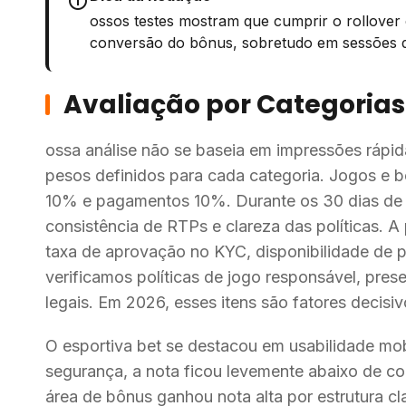
ossos testes mostram que cumprir o rollover 
conversão do bônus, sobretudo em sessões d
Avaliação por Categorias
ossa análise não se baseia em impressões rápid
pesos definidos para cada categoria. Jogos e
10% e pagamentos 10%. Durante os 30 dias de te
consistência de RTPs e clareza das políticas. A
taxa de aprovação no KYC, disponibilidade de 
verificamos políticas de jogo responsável, pre
legais. Em 2026, esses itens são fatores decisiv
O esportiva bet se destacou em usabilidade m
segurança, a nota ficou levemente abaixo de c
área de bônus ganhou nota alta por estrutura cl