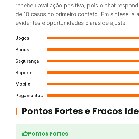
recebeu avaliação positiva, pois o chat respo
de 10 casos no primeiro contato. Em síntese, a a
evidentes e oportunidades claras de ajuste.
Jogos
Bônus
Segurança
Suporte
Mobile
Pagamentos
Pontos Fortes e Fracos Id
Pontos Fortes