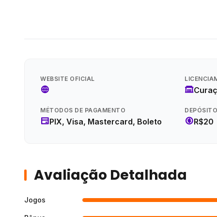
WEBSITE OFICIAL
LICENCIA
Curaç
MÉTODOS DE PAGAMENTO
DEPÓSITO
PIX, Visa, Mastercard, Boleto
R$20
Avaliação Detalhada
Jogos