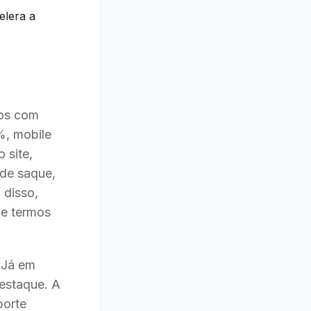
elera a
ios com
%, mobile
 site,
 de saque,
 disso,
de termos
 Já em
estaque. A
porte