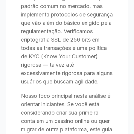
padrão comum no mercado, mas
implementa protocolos de segurança
que vão além do básico exigido pela
regulamentação. Verificamos
criptografia SSL de 256 bits em
todas as transações e uma política
de KYC (Know Your Customer)
rigorosa — talvez até
excessivamente rigorosa para alguns
usuários que buscam agilidade.
Nosso foco principal nesta análise é
orientar iniciantes. Se você está
considerando criar sua primeira
conta em um cassino online ou quer
migrar de outra plataforma, este guia