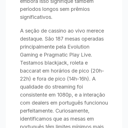
embora isso signifique também
períodos longos sem prêmios
significativos.
A seção de cassino ao vivo merece
destaque. São 187 mesas operadas
principalmente pela Evolution
Gaming e Pragmatic Play Live.
Testamos blackjack, roleta e
baccarat em horários de pico (20h-
22h) e fora de pico (14h-16h). A
qualidade do streaming foi
consistente em 1080p, e a interação
com dealers em português funcionou
perfeitamente. Curiosamente,
identificamos que as mesas em
português têm limites mínimos mais