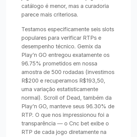
catálogo é menor, mas a curadoria
parece mais criteriosa.
Testamos especificamente seis slots
populares para verificar RTPs e
desempenho técnico. Gemix da
Play’n GO entregou exatamente os
96.75% prometidos em nossa
amostra de 500 rodadas (investimos
R$200 e recuperamos R$193,50,
uma variação estatisticamente
normal). Scroll of Dead, também da
Play’n GO, manteve seus 96.30% de
RTP. O que nos impressionou foi a
transparência — o Cnc bet exibe o
RTP de cada jogo diretamente na