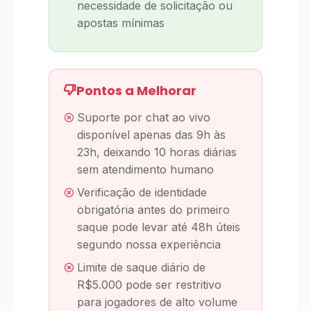
necessidade de solicitação ou
apostas mínimas
Pontos a Melhorar
Suporte por chat ao vivo
disponível apenas das 9h às
23h, deixando 10 horas diárias
sem atendimento humano
Verificação de identidade
obrigatória antes do primeiro
saque pode levar até 48h úteis
segundo nossa experiência
Limite de saque diário de
R$5.000 pode ser restritivo
para jogadores de alto volume