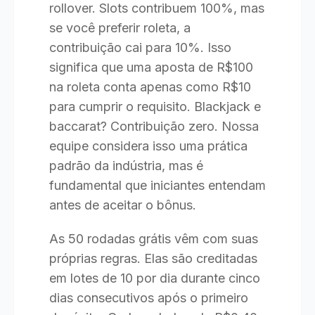
rollover. Slots contribuem 100%, mas
se você preferir roleta, a
contribuição cai para 10%. Isso
significa que uma aposta de R$100
na roleta conta apenas como R$10
para cumprir o requisito. Blackjack e
baccarat? Contribuição zero. Nossa
equipe considera isso uma prática
padrão da indústria, mas é
fundamental que iniciantes entendam
antes de aceitar o bônus.
As 50 rodadas grátis vêm com suas
próprias regras. Elas são creditadas
em lotes de 10 por dia durante cinco
dias consecutivos após o primeiro