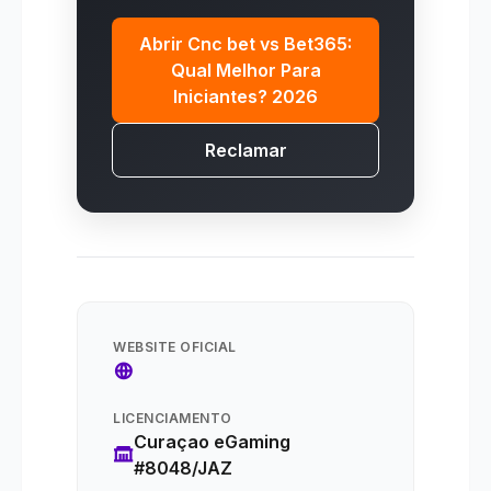
Abrir Cnc bet vs Bet365:
Qual Melhor Para
Iniciantes? 2026
Reclamar
WEBSITE OFICIAL
LICENCIAMENTO
Curaçao eGaming
#8048/JAZ