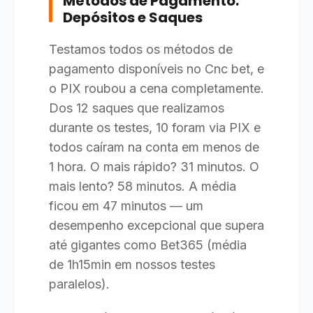
Métodos de Pagamento:
Depósitos e Saques
Testamos todos os métodos de
pagamento disponíveis no Cnc bet, e
o PIX roubou a cena completamente.
Dos 12 saques que realizamos
durante os testes, 10 foram via PIX e
todos caíram na conta em menos de
1 hora. O mais rápido? 31 minutos. O
mais lento? 58 minutos. A média
ficou em 47 minutos — um
desempenho excepcional que supera
até gigantes como Bet365 (média
de 1h15min em nossos testes
paralelos).