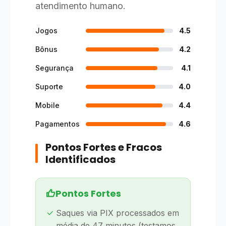
atendimento humano.
Jogos
4.5
Bônus
4.2
Segurança
4.1
Suporte
4.0
Mobile
4.4
Pagamentos
4.6
Pontos Fortes e Fracos
Identificados
Pontos Fortes
Saques via PIX processados em
média de 47 minutos (testamos