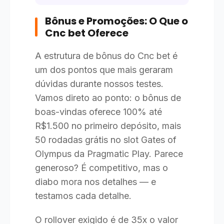
Bônus e Promoções: O Que o
Cnc bet Oferece
A estrutura de bônus do Cnc bet é
um dos pontos que mais geraram
dúvidas durante nossos testes.
Vamos direto ao ponto: o bônus de
boas-vindas oferece 100% até
R$1.500 no primeiro depósito, mais
50 rodadas grátis no slot Gates of
Olympus da Pragmatic Play. Parece
generoso? É competitivo, mas o
diabo mora nos detalhes — e
testamos cada detalhe.
O rollover exigido é de 35x o valor