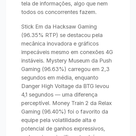
tela de informações, algo que nem
todos os concorrentes fazem.
Stick Em da Hacksaw Gaming
(96.35% RTP) se destacou pela
mecânica inovadora e gráficos
impecáveis mesmo em conexões 4G
instáveis. Mystery Museum da Push
Gaming (96.63%) carregou em 2,3
segundos em média, enquanto
Danger High Voltage da BTG levou
4,1 segundos — uma diferença
perceptível. Money Train 2 da Relax
Gaming (96.40%) foi o favorito da
equipe pela volatilidade alta e
potencial de ganhos expressivos,