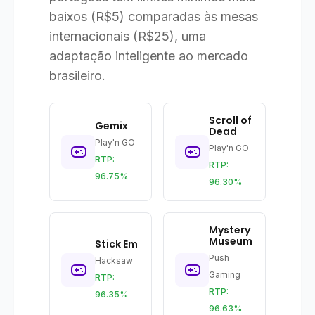
baixos (R$5) comparadas às mesas
internacionais (R$25), uma
adaptação inteligente ao mercado
brasileiro.
Scroll of
Gemix
Dead
Play'n GO
Play'n GO
RTP:
RTP:
96.75%
96.30%
Mystery
Museum
Stick Em
Push
Hacksaw
Gaming
RTP:
RTP:
96.35%
96.63%