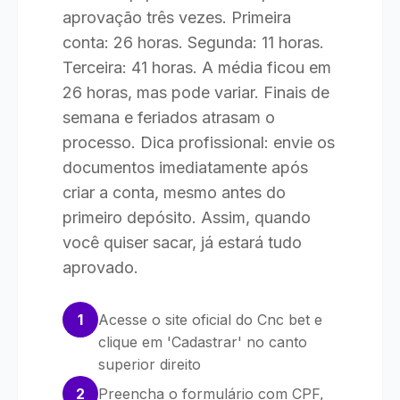
aprovação três vezes. Primeira
conta: 26 horas. Segunda: 11 horas.
Terceira: 41 horas. A média ficou em
26 horas, mas pode variar. Finais de
semana e feriados atrasam o
processo. Dica profissional: envie os
documentos imediatamente após
criar a conta, mesmo antes do
primeiro depósito. Assim, quando
você quiser sacar, já estará tudo
aprovado.
1
Acesse o site oficial do Cnc bet e
clique em 'Cadastrar' no canto
superior direito
2
Preencha o formulário com CPF,