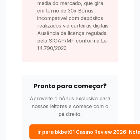
média do mercado, que gira
em torno de 30x Bônus
incompatível com depósitos
realizados via carteiras digitais
Ausência de licença regulada
pela SIGAP/MF conforme Lei
14.790/2023
Pronto para começar?
Aproveite o bônus exclusivo para
nossos leitores e comece com o
pé direito.
Ir para bkbet01 Casino Review 2026: Nota