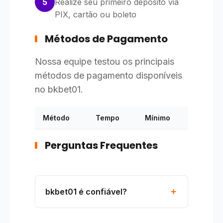
5
Realize seu primeiro depósito via
PIX, cartão ou boleto
Métodos de Pagamento
Nossa equipe testou os principais
métodos de pagamento disponíveis
no bkbet01.
Método
Tempo
Mínimo
Perguntas Frequentes
bkbet01 é confiável?