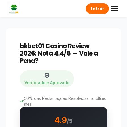
Entrar
bkbet01 Casino Review
2026: Nota 4.4/5 — Vale a
Pena?
Verificado e Aprovado
50% das Reclamações Resolvidas no último
mês
4.9
/5