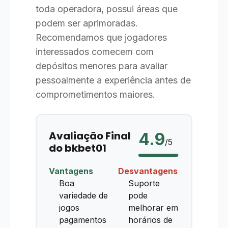
toda operadora, possui áreas que
podem ser aprimoradas.
Recomendamos que jogadores
interessados comecem com
depósitos menores para avaliar
pessoalmente a experiência antes de
comprometimentos maiores.
Avaliação Final
4.9
/5
do bkbet01
Vantagens
Desvantagens
Boa
Suporte
variedade de
pode
jogos
melhorar em
pagamentos
horários de