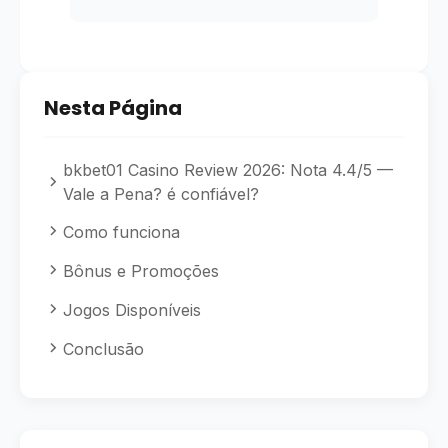
Nesta Página
bkbet01 Casino Review 2026: Nota 4.4/5 —
Vale a Pena? é confiável?
Como funciona
Bônus e Promoções
Jogos Disponíveis
Conclusão