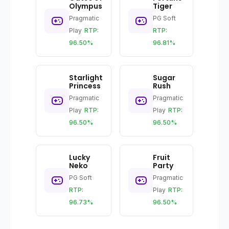
Olympus
Tiger
Pragmatic
PG Soft
Play
RTP:
RTP:
96.50%
96.81%
Starlight
Sugar
Princess
Rush
Pragmatic
Pragmatic
Play
RTP:
Play
RTP:
96.50%
96.50%
Lucky
Fruit
Neko
Party
PG Soft
Pragmatic
RTP:
Play
RTP:
96.73%
96.50%