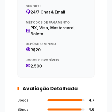
SUPORTE
24/7 Chat & Email
MÉTODOS DE PAGAMENTO
PIX, Visa, Mastercard,
Boleto
DEPÓSITO MÍNIMO
R$20
JOGOS DISPONÍVEIS
2.500
Avaliação Detalhada
Jogos
4.7
Bônus
4.6