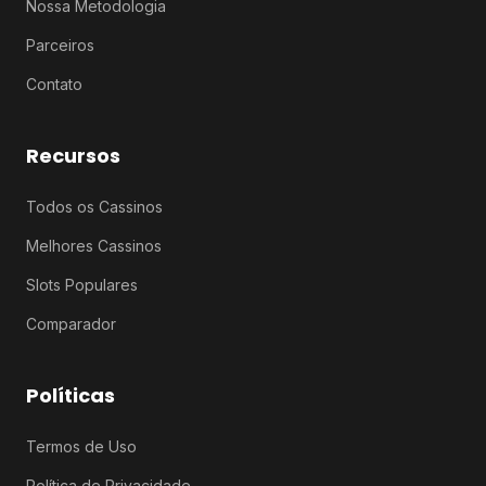
Nossa Metodologia
Parceiros
Contato
Recursos
Todos os Cassinos
Melhores Cassinos
Slots Populares
Comparador
Políticas
Termos de Uso
Política de Privacidade