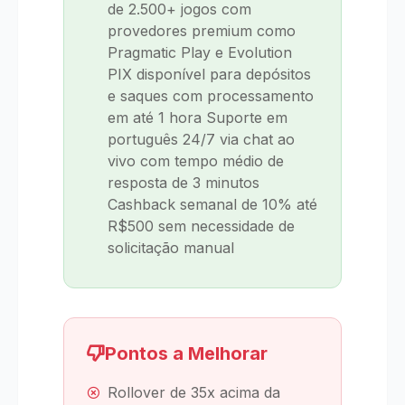
de 2.500+ jogos com
provedores premium como
Pragmatic Play e Evolution
PIX disponível para depósitos
e saques com processamento
em até 1 hora Suporte em
português 24/7 via chat ao
vivo com tempo médio de
resposta de 3 minutos
Cashback semanal de 10% até
R$500 sem necessidade de
solicitação manual
Pontos a Melhorar
Rollover de 35x acima da