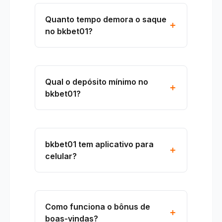
Quanto tempo demora o saque
no bkbet01?
Qual o depósito mínimo no
bkbet01?
bkbet01 tem aplicativo para
celular?
Como funciona o bônus de
boas-vindas?