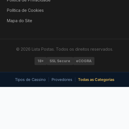
Política de Cookies
Mapa do Site
© 2026 Lista Postas. Todos os direitos reservados.
18+
SSL Secure
eCOGRA
Tipos de Cassino
|
Provedores
|
Todas as Categorias