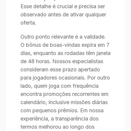
Esse detalhe é crucial e precisa ser
observado antes de ativar qualquer
oferta.
Outro ponto relevante é a validade.
O bônus de boas-vindas expira em 7
dias, enquanto as rodadas têm janela
de 48 horas. Nossos especialistas
consideram esse prazo apertado
para jogadores ocasionais. Por outro
lado, quem joga com frequência
encontra promoções recorrentes em
calendário, inclusive missões diárias
com pequenos prêmios. Em nossa
experiência, a transparência dos
termos melhorou ao longo dos