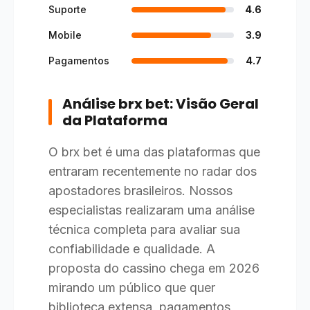
Suporte
4.6
Mobile
3.9
Pagamentos
4.7
Análise brx bet: Visão Geral
da Plataforma
O brx bet é uma das plataformas que
entraram recentemente no radar dos
apostadores brasileiros. Nossos
especialistas realizaram uma análise
técnica completa para avaliar sua
confiabilidade e qualidade. A
proposta do cassino chega em 2026
mirando um público que quer
biblioteca extensa, pagamentos