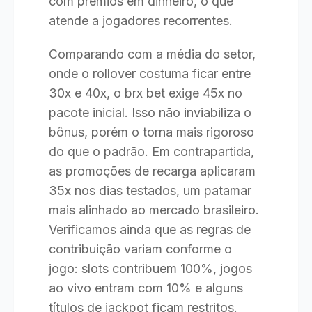
com prêmios em dinheiro, o que
atende a jogadores recorrentes.
Comparando com a média do setor,
onde o rollover costuma ficar entre
30x e 40x, o brx bet exige 45x no
pacote inicial. Isso não inviabiliza o
bônus, porém o torna mais rigoroso
do que o padrão. Em contrapartida,
as promoções de recarga aplicaram
35x nos dias testados, um patamar
mais alinhado ao mercado brasileiro.
Verificamos ainda que as regras de
contribuição variam conforme o
jogo: slots contribuem 100%, jogos
ao vivo entram com 10% e alguns
títulos de jackpot ficam restritos.