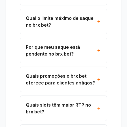
Qual o limite máximo de saque
no brx bet?
Por que meu saque está
pendente no brx bet?
Quais promoções o brx bet
oferece para clientes antigos?
Quais slots têm maior RTP no
brx bet?