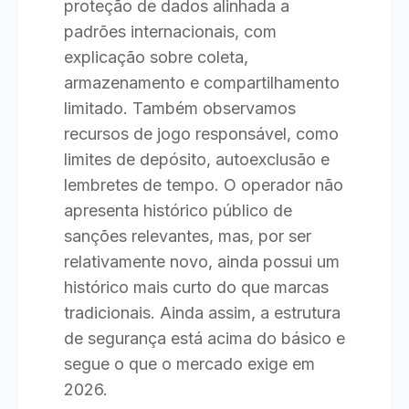
proteção de dados alinhada a
padrões internacionais, com
explicação sobre coleta,
armazenamento e compartilhamento
limitado. Também observamos
recursos de jogo responsável, como
limites de depósito, autoexclusão e
lembretes de tempo. O operador não
apresenta histórico público de
sanções relevantes, mas, por ser
relativamente novo, ainda possui um
histórico mais curto do que marcas
tradicionais. Ainda assim, a estrutura
de segurança está acima do básico e
segue o que o mercado exige em
2026.