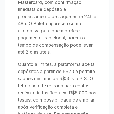
Mastercard, com confirmação
imediata de depósito e
processamento de saque entre 24h e
48h. O Boleto apareceu como
alternativa para quem prefere
pagamento tradicional, porém o
tempo de compensação pode levar
até 2 dias úteis.
Quanto a limites, a plataforma aceita
depósitos a partir de R$20 e permite
saques mínimos de R$50 via PIX. O
teto diário de retirada para contas
recém-criadas ficou em R$5.000 nos
testes, com possibilidade de ampliar
após verificação completa e