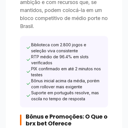
ambição e com recursos que, se
mantidos, podem colocá-la em um
bloco competitivo de médio porte no
Brasil.
Biblioteca com 2.800 jogos e
seleção viva consistente
RTP médio de 96.4% em slots
verificados
PIX confirmado em até 2 minutos nos
testes
Bônus inicial acima da média, porém
com rollover mais exigente
Suporte em português resolve, mas
oscila no tempo de resposta
Bônus e Promoções: O Que o
brx bet Oferece