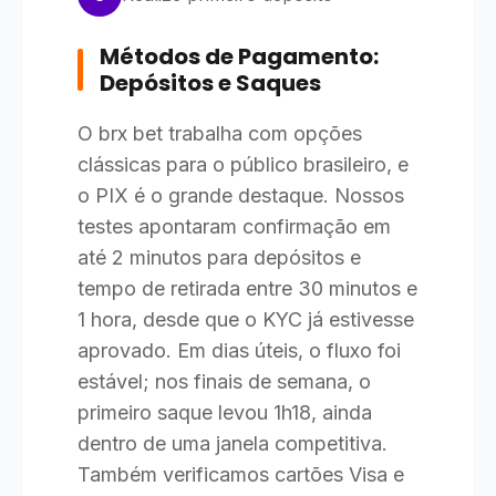
Métodos de Pagamento:
Depósitos e Saques
O brx bet trabalha com opções
clássicas para o público brasileiro, e
o PIX é o grande destaque. Nossos
testes apontaram confirmação em
até 2 minutos para depósitos e
tempo de retirada entre 30 minutos e
1 hora, desde que o KYC já estivesse
aprovado. Em dias úteis, o fluxo foi
estável; nos finais de semana, o
primeiro saque levou 1h18, ainda
dentro de uma janela competitiva.
Também verificamos cartões Visa e