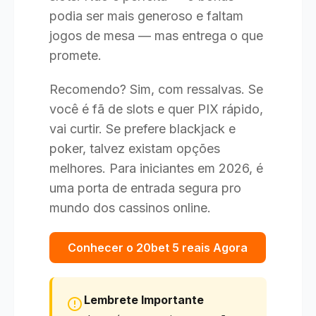
podia ser mais generoso e faltam
jogos de mesa — mas entrega o que
promete.
Recomendo? Sim, com ressalvas. Se
você é fã de slots e quer PIX rápido,
vai curtir. Se prefere blackjack e
poker, talvez existam opções
melhores. Para iniciantes em 2026, é
uma porta de entrada segura pro
mundo dos cassinos online.
Conhecer o 20bet 5 reais Agora
Lembrete Importante