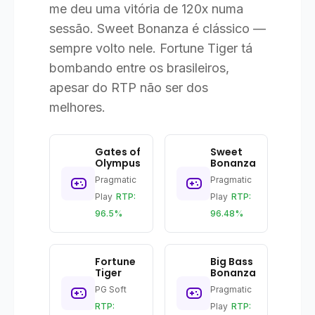
me deu uma vitória de 120x numa
sessão. Sweet Bonanza é clássico —
sempre volto nele. Fortune Tiger tá
bombando entre os brasileiros,
apesar do RTP não ser dos
melhores.
Gates of
Sweet
Olympus
Bonanza
Pragmatic
Pragmatic
Play
RTP:
Play
RTP:
96.5%
96.48%
Fortune
Big Bass
Tiger
Bonanza
PG Soft
Pragmatic
RTP:
Play
RTP: