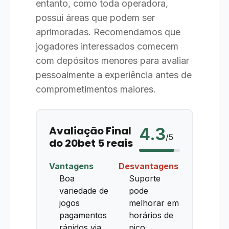
entanto, como toda operadora,
possui áreas que podem ser
aprimoradas. Recomendamos que
jogadores interessados comecem
com depósitos menores para avaliar
pessoalmente a experiência antes de
comprometimentos maiores.
Avaliação Final
4.3
/5
do 20bet 5 reais
Vantagens
Desvantagens
Boa
Suporte
variedade de
pode
jogos
melhorar em
pagamentos
horários de
rápidos via
pico