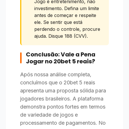
Jogo é entretenimento, não
investimento. Defina um limite
antes de começar e respeite
ele. Se sentir que está
perdendo o controle, procure
ajuda. Disque 188 (CVV).
Conclusão: Vale a Pena
Jogar no 20bet 5 reais?
Após nossa análise completa,
concluímos que o 20bet 5 reais
apresenta uma proposta sólida para
jogadores brasileiros. A plataforma
demonstra pontos fortes em termos
de variedade de jogos e
processamento de pagamentos. No