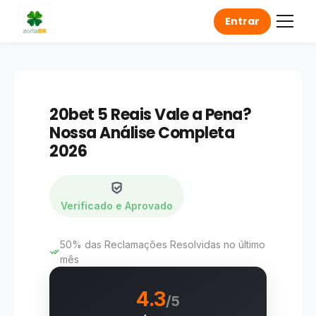
Entrar
20bet 5 Reais Vale a Pena?
Nossa Análise Completa
2026
Verificado e Aprovado
50% das Reclamações Resolvidas no último
mês
4.3
/5