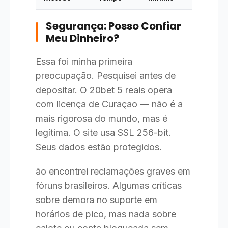
Segurança: Posso Confiar
Meu Dinheiro?
Essa foi minha primeira
preocupação. Pesquisei antes de
depositar. O 20bet 5 reais opera
com licença de Curaçao — não é a
mais rigorosa do mundo, mas é
legítima. O site usa SSL 256-bit.
Seus dados estão protegidos.
ão encontrei reclamações graves em
fóruns brasileiros. Algumas críticas
sobre demora no suporte em
horários de pico, mas nada sobre