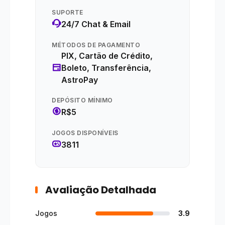
SUPORTE
24/7 Chat & Email
MÉTODOS DE PAGAMENTO
PIX, Cartão de Crédito,
Boleto, Transferência,
AstroPay
DEPÓSITO MÍNIMO
R$5
JOGOS DISPONÍVEIS
3811
Avaliação Detalhada
Jogos
3.9