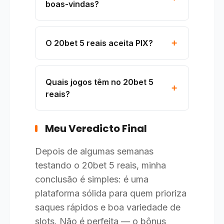
boas-vindas?
O 20bet 5 reais aceita PIX?
Quais jogos têm no 20bet 5
reais?
Meu Veredicto Final
Depois de algumas semanas
testando o 20bet 5 reais, minha
conclusão é simples: é uma
plataforma sólida para quem prioriza
saques rápidos e boa variedade de
slots. Não é perfeita — o bônus