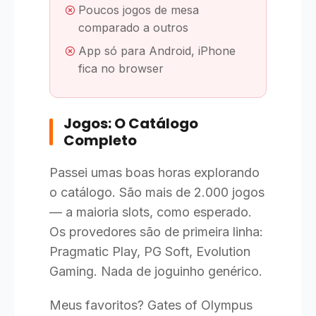
Poucos jogos de mesa
comparado a outros
App só para Android, iPhone
fica no browser
Jogos: O Catálogo
Completo
Passei umas boas horas explorando
o catálogo. São mais de 2.000 jogos
— a maioria slots, como esperado.
Os provedores são de primeira linha:
Pragmatic Play, PG Soft, Evolution
Gaming. Nada de joguinho genérico.
Meus favoritos? Gates of Olympus