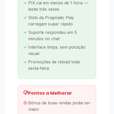
PIX cai em menos de 1 hora —
testei três vezes
Slots da Pragmatic Play
carregam super rápido
Suporte respondeu em 5
minutos no chat
Interface limpa, sem poluição
visual
Promoções de reload toda
sexta-feira
Pontos a Melhorar
Bônus de boas-vindas podia ser
maior