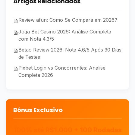
Artigos Relacionados
Review afun: Como Se Compara em 2026?
Joga Bet Casino 2026: Análise Completa
com Nota 4.3/5
Betao Review 2026: Nota 4.6/5 Após 30 Dias
de Testes
Pixbet Login vs Concorrentes: Análise
Completa 2026
Bônus Exclusivo
100% até R$1.000 + 100 Rodadas