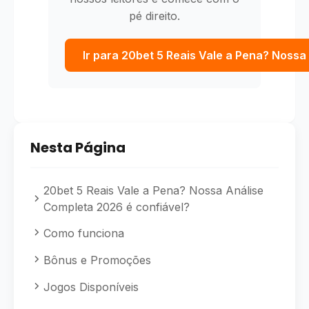
pé direito.
Ir para 20bet 5 Reais Vale a Pena? Noss
Nesta Página
20bet 5 Reais Vale a Pena? Nossa Análise
Completa 2026 é confiável?
Como funciona
Bônus e Promoções
Jogos Disponíveis