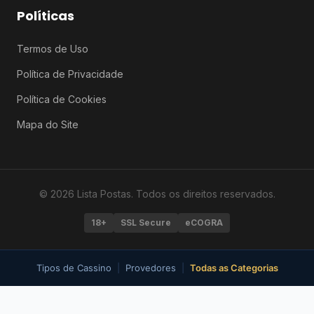
Políticas
Termos de Uso
Política de Privacidade
Política de Cookies
Mapa do Site
© 2026 Lista Postas. Todos os direitos reservados.
18+
SSL Secure
eCOGRA
Tipos de Cassino
|
Provedores
|
Todas as Categorias