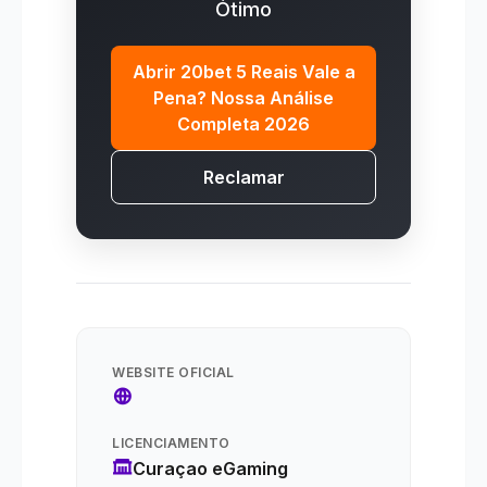
Ótimo
Abrir 20bet 5 Reais Vale a
Pena? Nossa Análise
Completa 2026
Reclamar
WEBSITE OFICIAL
LICENCIAMENTO
Curaçao eGaming