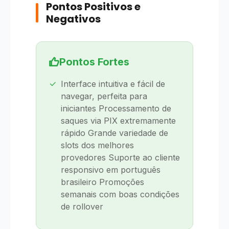
Pontos Positivos e
Negativos
Pontos Fortes
Interface intuitiva e fácil de
navegar, perfeita para
iniciantes Processamento de
saques via PIX extremamente
rápido Grande variedade de
slots dos melhores
provedores Suporte ao cliente
responsivo em português
brasileiro Promoções
semanais com boas condições
de rollover