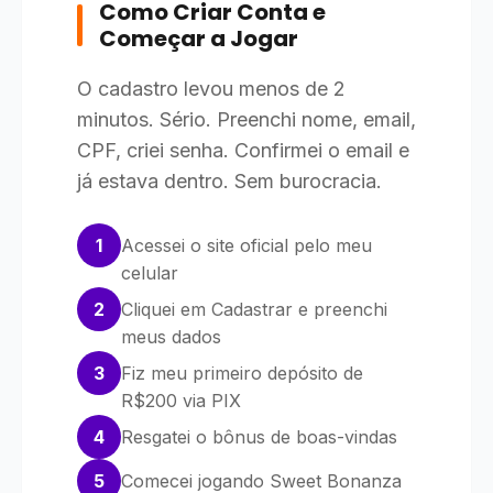
Como Criar Conta e
Começar a Jogar
O cadastro levou menos de 2
minutos. Sério. Preenchi nome, email,
CPF, criei senha. Confirmei o email e
já estava dentro. Sem burocracia.
1
Acessei o site oficial pelo meu
celular
2
Cliquei em Cadastrar e preenchi
meus dados
3
Fiz meu primeiro depósito de
R$200 via PIX
4
Resgatei o bônus de boas-vindas
5
Comecei jogando Sweet Bonanza