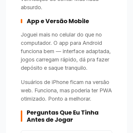
absurdo.
App e Versão Mobile
Joguei mais no celular do que no
computador. O app para Android
funciona bem — interface adaptada,
jogos carregam rápido, dá pra fazer
depósito e saque tranquilo.
Usuários de iPhone ficam na versão
web. Funciona, mas poderia ter PWA
otimizado. Ponto a melhorar.
Perguntas Que Eu Tinha
Antes de Jogar