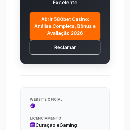
Excelente
Abrir 580bet Casino:
Análise Completa, Bônus e
Avaliação 2026
Reclamar
WEBSITE OFICIAL
LICENCIAMENTO
Curaçao eGaming