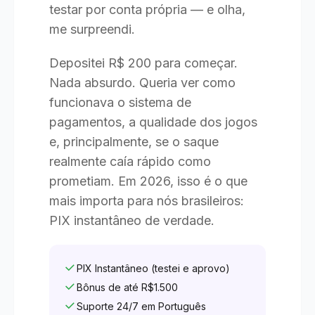
testar por conta própria — e olha,
me surpreendi.
Depositei R$ 200 para começar.
Nada absurdo. Queria ver como
funcionava o sistema de
pagamentos, a qualidade dos jogos
e, principalmente, se o saque
realmente caía rápido como
prometiam. Em 2026, isso é o que
mais importa para nós brasileiros:
PIX instantâneo de verdade.
PIX Instantâneo (testei e aprovo)
Bônus de até R$1.500
Suporte 24/7 em Português