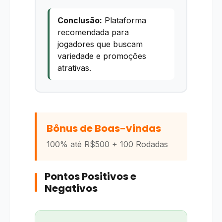
Conclusão:
Plataforma
recomendada para
jogadores que buscam
variedade e promoções
atrativas.
Bônus de Boas-vindas
100% até R$500 + 100 Rodadas
Pontos Positivos e
Negativos