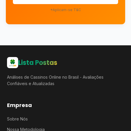
*Aplicam-se T&C
Lista Postas
Análises de Cassinos Online no Brasil - Avaliações
Confiáveis e Atualizadas
Empresa
Sobre Nós
Nossa Metodologia