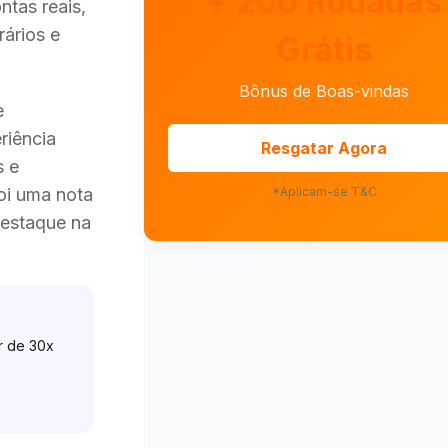
+ 200 Rodadas
ntas reais,
rários e
Grátis
Bônus de Boas-vindas
e
riência
Resgatar Agora
s e
oi uma nota
*Aplicam-se T&C
destaque na
r de 30x