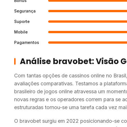
Bônus
Segurança
Suporte
Mobile
Pagamentos
Análise bravobet: Visão 
Com tantas opções de cassinos online no Brasil,
avaliações comparativas. Testamos a plataforma
brasileiro de jogos online atravessa um momen
novas regras e os operadores correm para se ada
estruturadas tornou-se uma tarefa cada vez mais
O bravobet surgiu em 2022 posicionando-se c