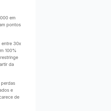
1.000 em
ram pontos
a entre 30x
com 100%
restringe
rtir da
 perdas
cados e
 carece de