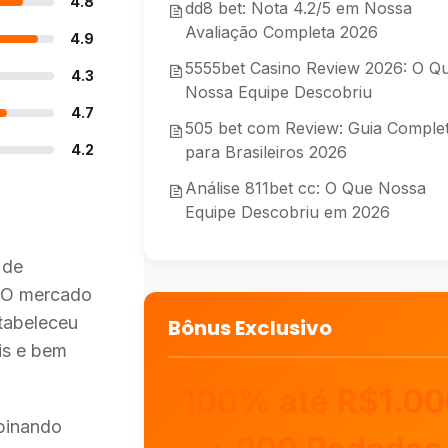
4.8
dd8 bet: Nota 4.2/5 em Nossa
Avaliação Completa 2026
4.9
5555bet Casino Review 2026: O Q
4.3
Nossa Equipe Descobriu
4.7
505 bet com Review: Guia Comple
4.2
para Brasileiros 2026
Análise 811bet cc: O Que Nossa
Equipe Descobriu em 2026
 de
. O mercado
tabeleceu
Bônus Exclusivo
is e bem
100% até R$1.0
binando