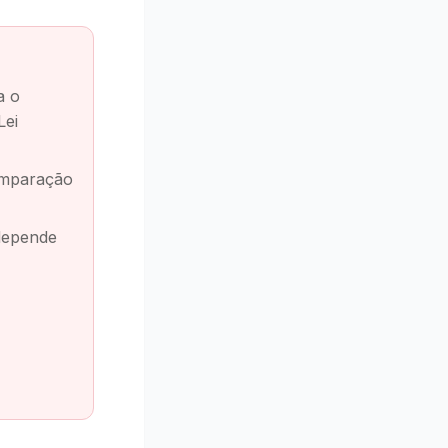
a o
Lei
comparação
depende