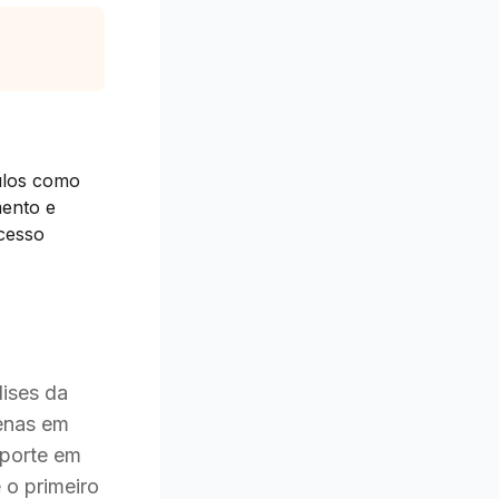
tulos como
mento e
ocesso
lises da
penas em
uporte em
 o primeiro