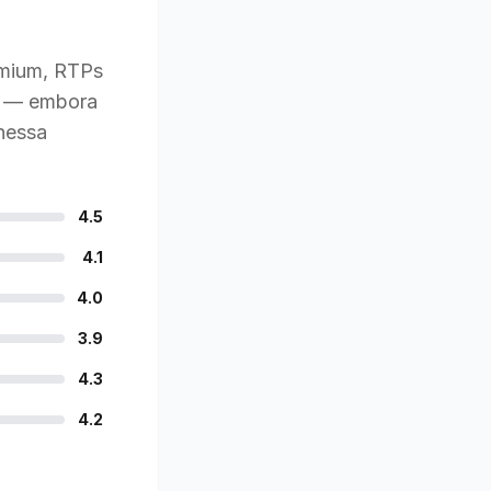
emium, RTPs
te — embora
nessa
4.5
4.1
4.0
3.9
4.3
4.2