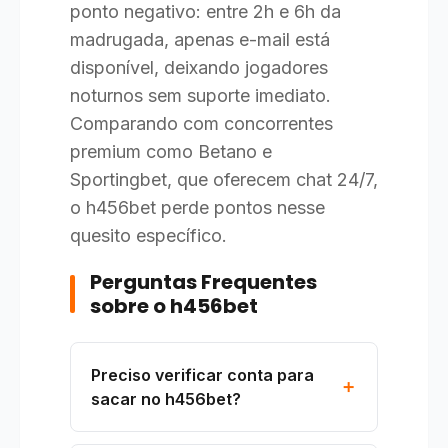
ponto negativo: entre 2h e 6h da
madrugada, apenas e-mail está
disponível, deixando jogadores
noturnos sem suporte imediato.
Comparando com concorrentes
premium como Betano e
Sportingbet, que oferecem chat 24/7,
o h456bet perde pontos nesse
quesito específico.
Perguntas Frequentes
sobre o h456bet
Preciso verificar conta para
sacar no h456bet?