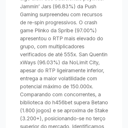
Jammin’ Jars (96.83%) da Push
Gaming surpreendeu com recursos
de re-spin progressivos. O crash
game Plinko da Spribe (97.00%)
apresentou o RTP mais elevado do
grupo, com multiplicadores
verificados de até 555x. San Quentin
xWays (96.03%) da NoLimit City,
apesar do RTP ligeiramente inferior,
entrega a maior volatilidade com
potencial máximo de 150.000x.
Comparando com concorrentes, a
biblioteca do h456bet supera Betano
(1.800 jogos) e se aproxima de Stake
(3.200+), posicionando-se no terço
superior do mercado. Identificamos