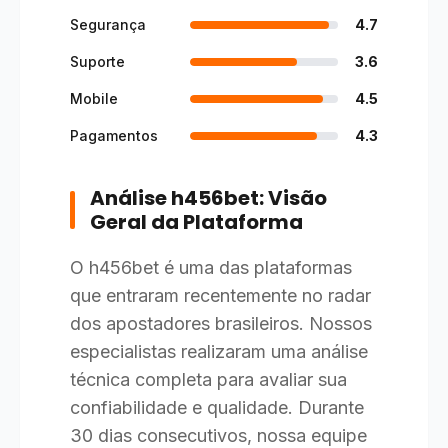
Segurança
4.7
Suporte
3.6
Mobile
4.5
Pagamentos
4.3
Análise h456bet: Visão
Geral da Plataforma
O h456bet é uma das plataformas
que entraram recentemente no radar
dos apostadores brasileiros. Nossos
especialistas realizaram uma análise
técnica completa para avaliar sua
confiabilidade e qualidade. Durante
30 dias consecutivos, nossa equipe