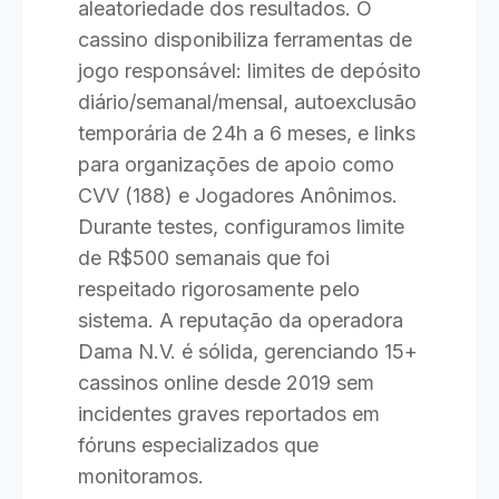
aleatoriedade dos resultados. O
cassino disponibiliza ferramentas de
jogo responsável: limites de depósito
diário/semanal/mensal, autoexclusão
temporária de 24h a 6 meses, e links
para organizações de apoio como
CVV (188) e Jogadores Anônimos.
Durante testes, configuramos limite
de R$500 semanais que foi
respeitado rigorosamente pelo
sistema. A reputação da operadora
Dama N.V. é sólida, gerenciando 15+
cassinos online desde 2019 sem
incidentes graves reportados em
fóruns especializados que
monitoramos.