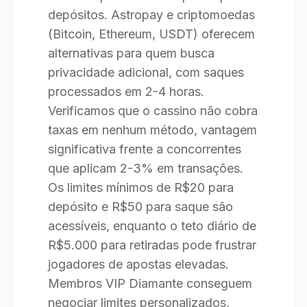
depósitos. Astropay e criptomoedas
(Bitcoin, Ethereum, USDT) oferecem
alternativas para quem busca
privacidade adicional, com saques
processados em 2-4 horas.
Verificamos que o cassino não cobra
taxas em nenhum método, vantagem
significativa frente a concorrentes
que aplicam 2-3% em transações.
Os limites mínimos de R$20 para
depósito e R$50 para saque são
acessíveis, enquanto o teto diário de
R$5.000 para retiradas pode frustrar
jogadores de apostas elevadas.
Membros VIP Diamante conseguem
negociar limites personalizados,