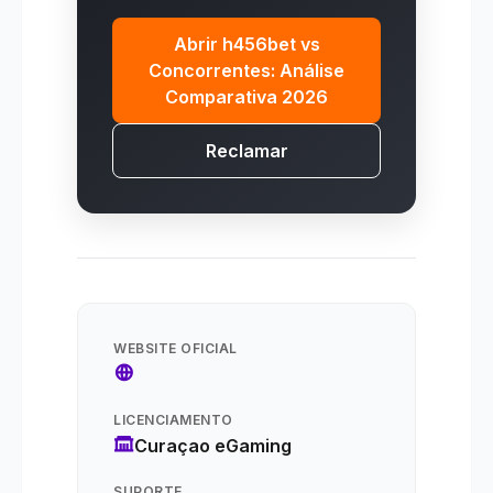
Abrir h456bet vs
Concorrentes: Análise
Comparativa 2026
Reclamar
WEBSITE OFICIAL
LICENCIAMENTO
Curaçao eGaming
SUPORTE