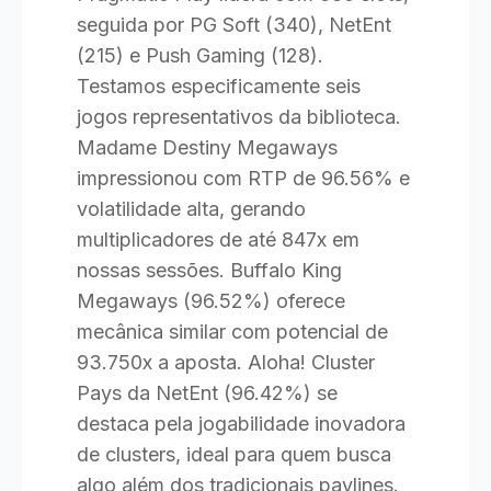
seguida por PG Soft (340), NetEnt
(215) e Push Gaming (128).
Testamos especificamente seis
jogos representativos da biblioteca.
Madame Destiny Megaways
impressionou com RTP de 96.56% e
volatilidade alta, gerando
multiplicadores de até 847x em
nossas sessões. Buffalo King
Megaways (96.52%) oferece
mecânica similar com potencial de
93.750x a aposta. Aloha! Cluster
Pays da NetEnt (96.42%) se
destaca pela jogabilidade inovadora
de clusters, ideal para quem busca
algo além dos tradicionais paylines.