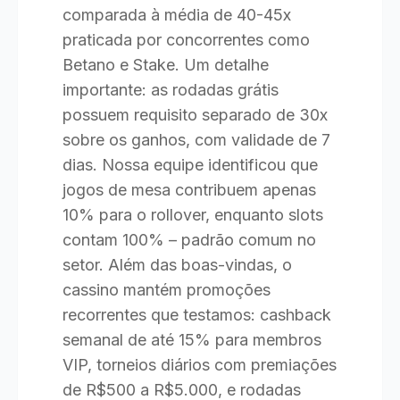
comparada à média de 40-45x
praticada por concorrentes como
Betano e Stake. Um detalhe
importante: as rodadas grátis
possuem requisito separado de 30x
sobre os ganhos, com validade de 7
dias. Nossa equipe identificou que
jogos de mesa contribuem apenas
10% para o rollover, enquanto slots
contam 100% – padrão comum no
setor. Além das boas-vindas, o
cassino mantém promoções
recorrentes que testamos: cashback
semanal de até 15% para membros
VIP, torneios diários com premiações
de R$500 a R$5.000, e rodadas