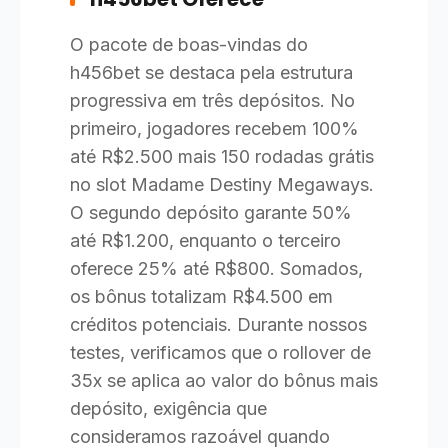
O pacote de boas-vindas do
h456bet se destaca pela estrutura
progressiva em três depósitos. No
primeiro, jogadores recebem 100%
até R$2.500 mais 150 rodadas grátis
no slot Madame Destiny Megaways.
O segundo depósito garante 50%
até R$1.200, enquanto o terceiro
oferece 25% até R$800. Somados,
os bônus totalizam R$4.500 em
créditos potenciais. Durante nossos
testes, verificamos que o rollover de
35x se aplica ao valor do bônus mais
depósito, exigência que
consideramos razoável quando