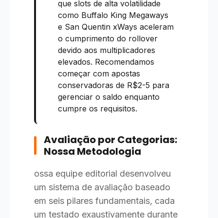
que slots de alta volatilidade
como Buffalo King Megaways
e San Quentin xWays aceleram
o cumprimento do rollover
devido aos multiplicadores
elevados. Recomendamos
começar com apostas
conservadoras de R$2-5 para
gerenciar o saldo enquanto
cumpre os requisitos.
Avaliação por Categorias:
Nossa Metodologia
ossa equipe editorial desenvolveu
um sistema de avaliação baseado
em seis pilares fundamentais, cada
um testado exaustivamente durante