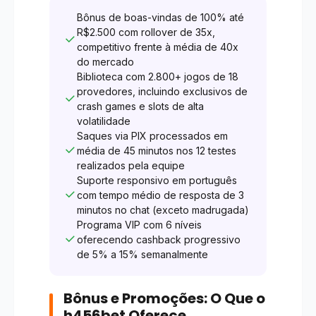
Bônus de boas-vindas de 100% até
R$2.500 com rollover de 35x,
competitivo frente à média de 40x
do mercado
Biblioteca com 2.800+ jogos de 18
provedores, incluindo exclusivos de
crash games e slots de alta
volatilidade
Saques via PIX processados em
média de 45 minutos nos 12 testes
realizados pela equipe
Suporte responsivo em português
com tempo médio de resposta de 3
minutos no chat (exceto madrugada)
Programa VIP com 6 níveis
oferecendo cashback progressivo
de 5% a 15% semanalmente
Bônus e Promoções: O Que o
h456bet Oferece