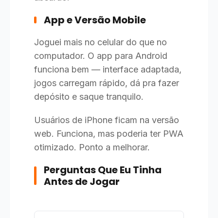
App e Versão Mobile
Joguei mais no celular do que no
computador. O app para Android
funciona bem — interface adaptada,
jogos carregam rápido, dá pra fazer
depósito e saque tranquilo.
Usuários de iPhone ficam na versão
web. Funciona, mas poderia ter PWA
otimizado. Ponto a melhorar.
Perguntas Que Eu Tinha
Antes de Jogar