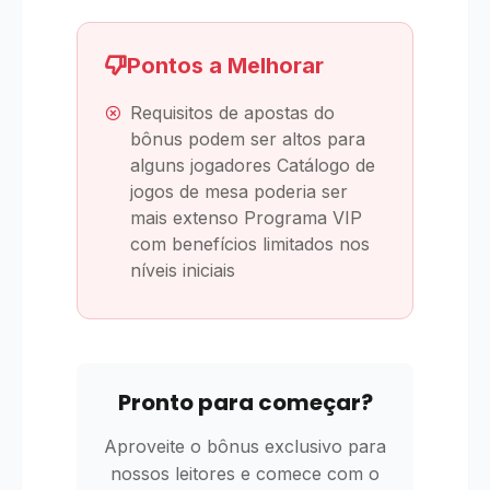
Pontos a Melhorar
Requisitos de apostas do
bônus podem ser altos para
alguns jogadores Catálogo de
jogos de mesa poderia ser
mais extenso Programa VIP
com benefícios limitados nos
níveis iniciais
Pronto para começar?
Aproveite o bônus exclusivo para
nossos leitores e comece com o