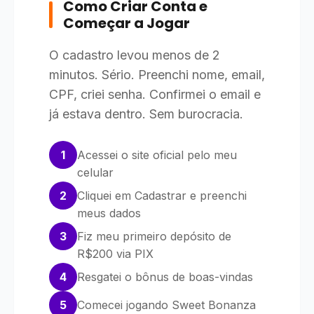
Como Criar Conta e
Começar a Jogar
O cadastro levou menos de 2
minutos. Sério. Preenchi nome, email,
CPF, criei senha. Confirmei o email e
já estava dentro. Sem burocracia.
1
Acessei o site oficial pelo meu
celular
2
Cliquei em Cadastrar e preenchi
meus dados
3
Fiz meu primeiro depósito de
R$200 via PIX
4
Resgatei o bônus de boas-vindas
5
Comecei jogando Sweet Bonanza