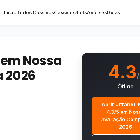
Início
Todos Cassinos
Cassinos
Slots
Análises
Guias
5 em Nossa
4.3
a 2026
/
Ótimo
Abrir Ultrabet:
4.3/5 em Nos
Avaliação Comp
2026