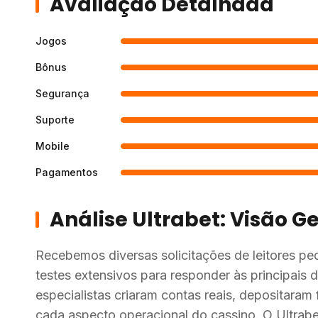
Avaliação Detalhada
Jogos
Bônus
Segurança
Suporte
Mobile
Pagamentos
Análise Ultrabet: Visão G
Recebemos diversas solicitações de leitores ped
testes extensivos para responder às principais
especialistas criaram contas reais, depositaram
cada aspecto operacional do cassino. O Ultra