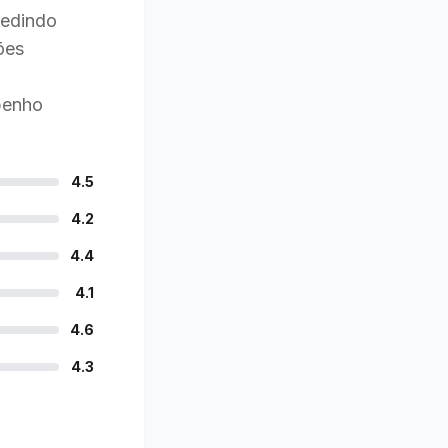
medindo
ões
penho
4.5
4.2
4.4
4.1
4.6
4.3