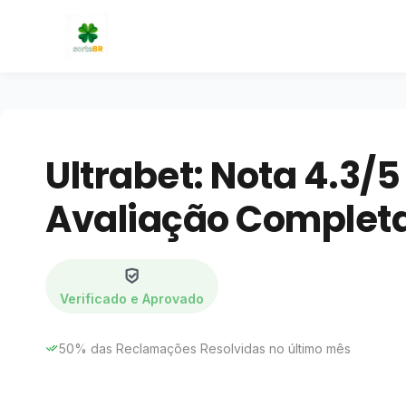
Ultrabet: Nota 4.3/
Avaliação Complet
Verificado e Aprovado
50% das Reclamações Resolvidas no último mês