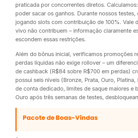
praticada por concorrentes diretos. Calculamo
poder sacar os ganhos. Durante nossos testes,
jogando slots com contribuição de 100%. Vale 
vivo não contribuem – informação claramente es
escondem essas restrições.
Além do bônus inicial, verificamos promoções 
perdas líquidas não exige rollover – um difer
de cashback (R$84 sobre R$700 em perdas) cre
possui seis níveis (Bronze, Prata, Ouro, Platina
de conta dedicado, limites de saque maiores e 
Ouro após três semanas de testes, desbloquean
Pacote de Boas-Vindas