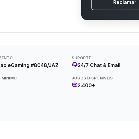
Reclamar
MENTO
SUPORTE
ao eGaming #8048/JAZ
24/7 Chat & Email
 MÍNIMO
JOGOS DISPONÍVEIS
2.400+